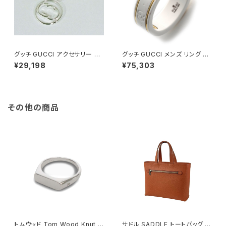
グッチ GUCCI アクセサリー ネ
グッチ GUCCI メンズ リング 指
ックレス 147749-J8400-810
輪 JP14号 325964-J85V5/8
¥29,198
¥75,303
6 シルバー
062/15 ホワイト ホワイト
その他の商品
トムウッド Tom Wood Knut R
サドル SADDLE トートバッグ ミ