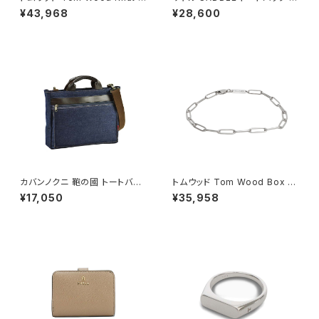
ing リング 100572-54 シルバ
ニトート 牛革 本革 日本製 姫路
¥43,968
¥28,600
ー
産 自立 53447-17h メンズ レ
ディース オレンジ
カバンノクニ 鞄の國 トートバッ
トムウッド Tom Wood Box Br
グ ショルダーバッグ 2way 井原
acelet ブレスレット 100066-
¥17,050
¥35,958
デニム 26725-3h メンズ ネイ
70 シルバー
ビー