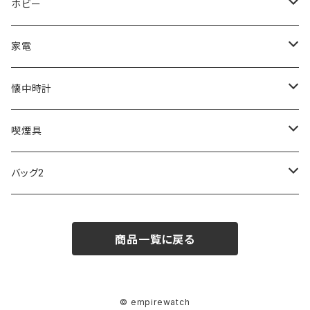
ORIENT
Merge
EMPORIO ARMANI
Ellese
ANDY HAWARD
RHYTHM
PARKER
Barebones
ふわりぃ
ホビー
ZEPPELIN
ETTINGER
CALVIN KLEIN
COLEMAN
G GUSTO
BLOSSOM
PELIKAN
FEUERHAND
ERGO BABY
その他
家電
SKAGEN
COACH
DANIEL WELLINGTON
MONTBLANC
GULLWING
MONDAINE
CROSS
CASIO
AMOS
CREATE
懐中時計
FOOTBALL WATCHES
BVLGARI
SWAROVSKI
Fashion Accessory Cllection
LESPORTSAC
MAWA
MONTBLANC
OMMIX
TORAY
MONDAINE
喫煙具
ARCA FUTURA
VANQUISH
VIVIENNE WESTWOOD
ISLAND
PRADA
その他
SWAROVSKI
COACH
OMRON
ZIPPO
バッグ2
MAURO JERARDI
FURBO
COACH
DEUS EX MACHINA
ARC'TERYX
DANIEL WELLINGTON
DANIEL WELLINGTON
MATTEL
Star Donut
CARAN d'ACHE
JAN SPORT
商品一覧に戻る
POS
鈴堂
BRAUN
HUF
MISZAPATO
LUSSO
その他
SPICE OF LIFE
TSUBOTA PEARL
LOEWE
DISNEY
DUNHILL
MICHAEL KORS
ATLANTIC STARS
BROMPTON
TANACOCORO
SMYTHSON
Micol
© empirewatch