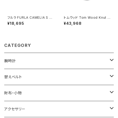
フルラ FURLA CAMELIA S C
トムウッド Tom Wood Knut R
OMPACT WALLETS 二つ折り
ing リング 100572-50 シルバ
¥18,695
¥43,968
財布 wp00315-are000-125
ー
7s レディース グレージュ
CATEGORY
腕時計
ELGIN
替えベルト
SALVATORE MARRA
COACH
財布・小物
CASIO
DANIEL WELLINGTON
SONNE
アクセサリー