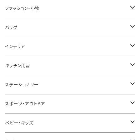
GRANDEUR
LACOSTE
DUCT
GUCCI
ファッション・小物
COGU
DIESEL
TRANSNUMBER
TIFFANY&CO
DAKS
バッグ
GAGA MILANO
MICHAEL KORS
SAAMA HOMME
FOLLI FOLLIE
栃木レザー
MANHATTAN PORTAGE
インテリア
CACTUS
NO BRAND
ARNOLD PALMER
POLICE
NIKE
United HOMME
CRYSTOCRAFT
キッチン用品
TIMEX
MICHAEL KORS
PAUL HEWITT
DUNHILL
RODANIA
SEIKO
I'mD
ステーショナリー
NIXON
DIESEL
22designstudio
NEWYORKER
BEAMZSQUARE
CITIZEN
Helios
LAMY
スポーツ・アウトドア
AVALANCHE
ALV
BOTTEGA VENETA
OROBIANCO
BLAZER CLUB
BRAUN
VALENTINO VISCANI
WATERMAN
Trangia
ベビー・キッズ