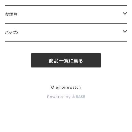
FOOTBALL WATCHES
BVLGARI
SWAROVSKI
Fashion Accessory Cllection
LESPORTSAC
MAWA
MONTBLANC
OMMIX
TORAY
MONDAINE
喫煙具
ARCA FUTURA
VANQUISH
VIVIENNE WESTWOOD
ISLAND
PRADA
その他
SWAROVSKI
COACH
OMRON
ZIPPO
バッグ2
MAURO JERARDI
FURBO
COACH
DEUS EX MACHINA
ARC'TERYX
DANIEL WELLINGTON
DANIEL WELLINGTON
MATTEL
Star Donut
CARAN d'ACHE
JAN SPORT
商品一覧に戻る
POS
鈴堂
BRAUN
HUF
MISZAPATO
LUSSO
その他
SPICE OF LIFE
TSUBOTA PEARL
LOEWE
DISNEY
DUNHILL
MICHAEL KORS
ATLANTIC STARS
BROMPTON
TANACOCORO
Micol
© empirewatch
Powered by
FOREVER
BEAMZSQUARE
MARC JACOBS
VIVIENNE WESTWOOD
HAMILTON
WOODEN
FRANK MIURA
RODANIA
KATE SPADE
JOHNSTONS
JULY NINE
DR.VRANJES