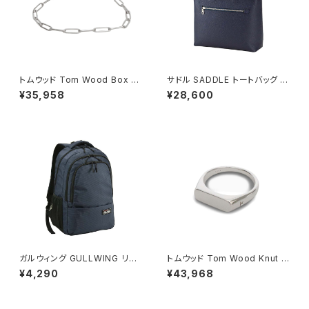
トムウッド Tom Wood Box Br
サドル SADDLE トートバッグ ミ
acelet ブレスレット 100066-
ニトート 牛革 本革 日本製 姫路
¥35,958
¥28,600
77 シルバー
産 自立 53447-3h メンズ レデ
ィース ネイビー
ガルウィング GULLWING リュ
トムウッド Tom Wood Knut R
ック 23L 軽量 大容量 デイパッ
ing リング 100572-50 シルバ
¥4,290
¥43,968
ク 42603-3h メンズ ネイビー
ー