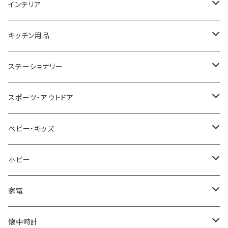
GAGA MILANO
MICHAEL KORS
SAAMA HOMME
FOLLI FOLLIE
栃木レザー
MANHATTAN PORTAGE
インテリア
CACTUS
NO BRAND
ARNOLD PALMER
POLICE
NIKE
United HOMME
CRYSTOCRAFT
キッチン用品
TIMEX
MICHAEL KORS
PAUL HEWITT
DUNHILL
RODANIA
SEIKO
I'mD
ステーショナリー
NIXON
DIESEL
22designstudio
NEWYORKER
BEAMZSQUARE
CITIZEN
Helios
LAMY
スポーツ・アウトドア
AVALANCHE
ALV
BOTTEGA VENETA
OROBIANCO
BLAZER CLUB
BRAUN
VALENTINO VISCANI
WATERMAN
Trangia
ベビー・キッズ
ORIENT
Merge
EMPORIO ARMANI
Ellese
ANDY HAWARD
RHYTHM
PARKER
Barebones
ふわりぃ
ホビー
ZEPPELIN
ETTINGER
CALVIN KLEIN
COLEMAN
G GUSTO
BLOSSOM
PELIKAN
FEUERHAND
ERGO BABY
その他
家電
SKAGEN
COACH
DANIEL WELLINGTON
MONTBLANC
GULLWING
MONDAINE
CROSS
CASIO
AMOS
CREATE
懐中時計