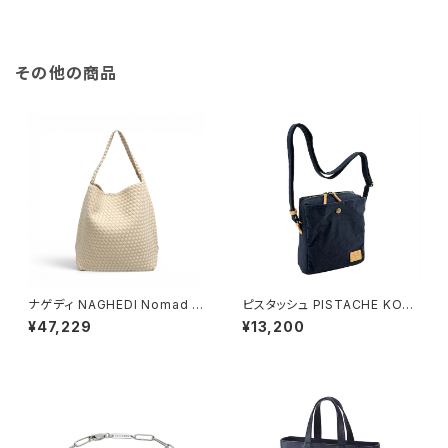
その他の商品
ナゲディ NAGHEDI Nomad M
ピスタッシュ PISTACHE KON
edium Hobo ノマド・ミディア
BU ミニショルダーバッグ 撥水
¥47,229
¥13,200
ム・ホーボーバッグ sn04023l
軽量 縦型 斜めがけ 33797-3
d-ecru レディース ecru
h メンズ レディース ネイビー