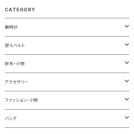
CATEGORY
腕時計
ELGIN
替えベルト
SALVATORE MARRA
COACH
財布・小物
CASIO
DANIEL WELLINGTON
SONNE
アクセサリー
GRANDEUR
LACOSTE
DUCT
GUCCI
ファッション・小物
COGU
DIESEL
TRANSNUMBER
TIFFANY&CO
DAKS
バッグ