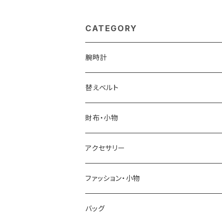
アムトート トートバッグ
大開き 26723-1
sn03013ld-onyx レ
ズ ブラック
ディース onyx
CATEGORY
腕時計
ELGIN
替えベルト
SALVATORE MARRA
COACH
財布・小物
CASIO
DANIEL WELLINGTON
SONNE
アクセサリー
GRANDEUR
LACOSTE
DUCT
GUCCI
ファッション・小物
COGU
DIESEL
TRANSNUMBER
TIFFANY&CO
DAKS
バッグ