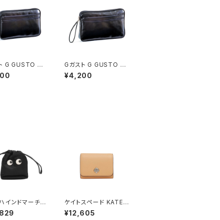
 G GUSTO ポ
Gガスト G GUSTO ポ
セカンドバッグ メ
ーチ セカンドバッグ メ
000
¥4,200
5625-1H ブラッ
ンズ 25624-1H ブラッ
ラック
ク ブラック
ハインドマーチ A
ケイトスペード KATE S
HINDMARCH Ey
PADE ケイラ スモール
,829
¥12,605
ドローストリング・ポ
Lジップ ウォレット 二つ