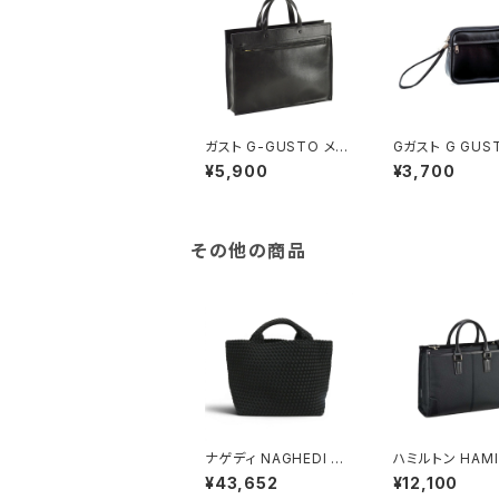
ガスト G-GUSTO メン
Gガスト G GUS
ズ ビジネスバッグ ブリ
ーチ セカンドバッ
¥5,900
¥3,700
ーフケース 26593-1H
ンズ 25628-1H
ブラック ブラック
ク ブラック
その他の商品
ナゲディ NAGHEDI St.
ハミルトン HAMI
Barths Medium Tot
ビジネスバッグ 2
¥43,652
¥12,100
e セント・バーツ ミディ
容量 A4ファイル 