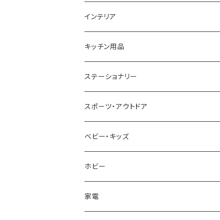
GAGA MILANO
MICHAEL KORS
SAAMA HOMME
FOLLI FOLLIE
栃木レザー
MANHATTAN PORTAGE
インテリア
CACTUS
NO BRAND
ARNOLD PALMER
POLICE
NIKE
United HOMME
CRYSTOCRAFT
キッチン用品
TIMEX
MICHAEL KORS
PAUL HEWITT
DUNHILL
RODANIA
SEIKO
I'mD
ステーショナリー
NIXON
DIESEL
22designstudio
NEWYORKER
BEAMZSQUARE
CITIZEN
Helios
LAMY
スポーツ・アウトドア
AVALANCHE
ALV
BOTTEGA VENETA
OROBIANCO
BLAZER CLUB
BRAUN
VALENTINO VISCANI
WATERMAN
Trangia
ベビー・キッズ
ORIENT
Merge
EMPORIO ARMANI
Ellese
ANDY HAWARD
RHYTHM
PARKER
Barebones
ふわりぃ
ホビー
ZEPPELIN
ETTINGER
CALVIN KLEIN
COLEMAN
G GUSTO
BLOSSOM
PELIKAN
FEUERHAND
ERGO BABY
その他
家電