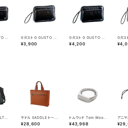
TO ポ
Gガスト G GUSTO ポ
Gガスト G GUSTO ポ
Gガスト
グ メ
ーチ セカンドバッグ メ
ーチ セカンドバッグ メ
ーチ 
¥3,900
¥4,200
¥4,
 ブラッ
ンズ 25627-1H ブラッ
ンズ 25626-1H ブラッ
ンズ 2
ク ブラック
ク ブラック
ク ブ
LTON
サドル SADDLE トート
トムウッド Tom Wood
アニヤ
層 大
バッグ ミニトート 牛革
Knut Ring リング 100
NYA 
¥28,600
¥43,968
¥29
2WAY
本革 日本製 姫路産 自
572-48 シルバー
es 