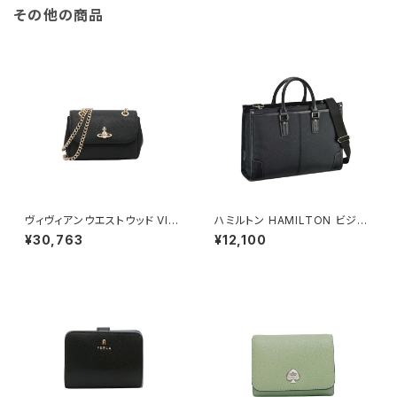
その他の商品
ヴィヴィアンウエストウッド VIVI
ハミルトン HAMILTON ビジネ
ENNE WESTWOOD SMALL
スバッグ 2層 大容量 A4ファイ
¥30,763
¥12,100
PURSE CHAIN ショルダーバッ
ル 2WAY 大開き 26723-1h メ
グ 鞄 5c01000bw-l001n-n4
ンズ ブラック
02 レディース N402 ブラック