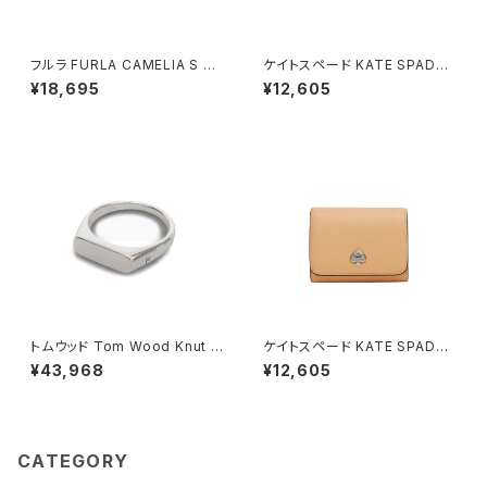
フルラ FURLA CAMELIA S C
ケイトスペード KATE SPADE
OMPACT WALLETS 二つ折り
ケイラ スモール Lジップ ウォレ
¥18,695
¥12,605
財布 wp00315-are000-o60
ット 二つ折り財布 kk056-202
00 レディース ブラック
レディース elm カーキ
トムウッド Tom Wood Knut R
ケイトスペード KATE SPADE
ing リング 100572-48 シルバ
ケイラ スモール Lジップ ウォレ
¥43,968
¥12,605
ー
ット 二つ折り財布 kk056-801
レディース citrus glaze コー
ラルオレンジ
CATEGORY