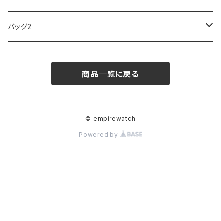
ARCA FUTURA
VANQUISH
VIVIENNE WESTWOOD
ISLAND
PRADA
その他
SWAROVSKI
COACH
OMRON
ZIPPO
バッグ2
MAURO JERARDI
FURBO
COACH
DEUS EX MACHINA
ARC'TERYX
DANIEL WELLINGTON
DANIEL WELLINGTON
MATTEL
Star Donut
CARAN d'ACHE
JAN SPORT
商品一覧に戻る
POS
鈴堂
BRAUN
HUF
MISZAPATO
LUSSO
その他
SPICE OF LIFE
TSUBOTA PEARL
LOEWE
DISNEY
DUNHILL
MICHAEL KORS
ATLANTIC STARS
BROMPTON
TANACOCORO
Micol
© empirewatch
Powered by
FOREVER
BEAMZSQUARE
MARC JACOBS
VIVIENNE WESTWOOD
HAMILTON
WOODEN
FRANK MIURA
RODANIA
KATE SPADE
JOHNSTONS
JULY NINE
DR.VRANJES
CLUSE
TOMMY HILFIGER
DIESEL
POLO RALPH LAUREN
INCASE
CASIO