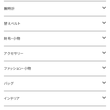
腕時計
ELGIN
替えベルト
SALVATORE MARRA
COACH
財布・小物
CASIO
DANIEL WELLINGTON
SONNE
アクセサリー
GRANDEUR
LACOSTE
DUCT
GUCCI
ファッション・小物
COGU
DIESEL
TRANSNUMBER
TIFFANY&CO
DAKS
バッグ
GAGA MILANO
MICHAEL KORS
SAAMA HOMME
FOLLI FOLLIE
栃木レザー
MANHATTAN PORTAGE
インテリア