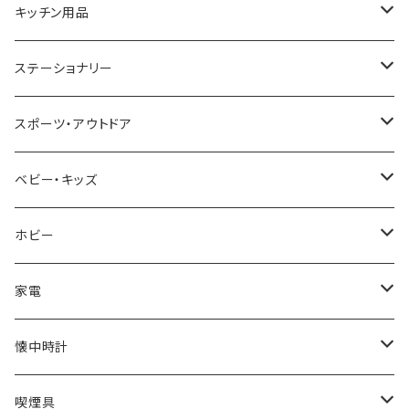
CACTUS
NO BRAND
ARNOLD PALMER
POLICE
NIKE
United HOMME
CRYSTOCRAFT
キッチン用品
TIMEX
MICHAEL KORS
PAUL HEWITT
DUNHILL
RODANIA
SEIKO
I'mD
ステーショナリー
NIXON
DIESEL
22designstudio
NEWYORKER
BEAMZSQUARE
CITIZEN
Helios
LAMY
スポーツ・アウトドア
AVALANCHE
ALV
BOTTEGA VENETA
OROBIANCO
BLAZER CLUB
BRAUN
VALENTINO VISCANI
WATERMAN
Trangia
ベビー・キッズ
ORIENT
Merge
EMPORIO ARMANI
Ellese
ANDY HAWARD
RHYTHM
PARKER
Barebones
ふわりぃ
ホビー
ZEPPELIN
ETTINGER
CALVIN KLEIN
COLEMAN
G GUSTO
BLOSSOM
PELIKAN
FEUERHAND
ERGO BABY
その他
家電
SKAGEN
COACH
DANIEL WELLINGTON
MONTBLANC
GULLWING
MONDAINE
CROSS
CASIO
AMOS
CREATE
懐中時計
FOOTBALL WATCHES
BVLGARI
SWAROVSKI
Fashion Accessory Cllection
LESPORTSAC
MAWA
MONTBLANC
OMMIX
TORAY
MONDAINE
喫煙具