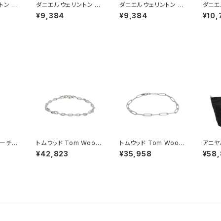
トン D
ダニエルウェリントン D
ダニエルウェリントン D
ダニエ
NGTON
ANIEL WELLINGTON
ANIEL WELLINGTON
ANIE
¥9,384
¥9,384
¥10,
レット
バングル ブレスレット
バングル ブレスレット
ネック
0400
レディース DW00400
レディース DW00400
DW00
BRACE
067 CLASSIC SLIM
069 CLASSIC SLIM
ネック
OSE S
BRACELET SATIN W
BRACELET SATIN W
ズゴー
ピンク
HITE M ローズゴール
HITE S ローズゴールド
ド ホワイト
ホワイト
ーチ A
トムウッド Tom Wood
トムウッド Tom Wood
アニヤ
H I L
Cable Bracelet ブレ
Box Bracelet ブレス
NYA 
¥42,823
¥35,958
¥58,
ム 20
スレット 100087-65
レット 100066-77 シ
es ナ
ス Ch
シルバー
ルバー
ト・ミニ
3511
ck(ブ