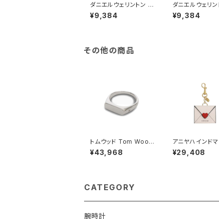
ダニエルウェリントン D
ダニエルウェリン
ANIEL WELLINGTON
ANIEL WELLI
¥9,384
¥9,384
バングル ブレスレット
バングル ブレス
レディース DW00400
レディース DW0
009 CLASSIC BRAC
010 CLASSIC 
ELET DUSTY ROSE
LET DUSTY R
M ローズゴールド ピン
ローズゴールド 
その他の商品
ク
トムウッド Tom Wood
アニヤハインドマ
Knut Ring リング 100
NYA HINDMARC
¥43,968
¥29,408
572-50 シルバー
ove You チャー
5368 ユニセック
alk(チョーク)
CATEGORY
腕時計