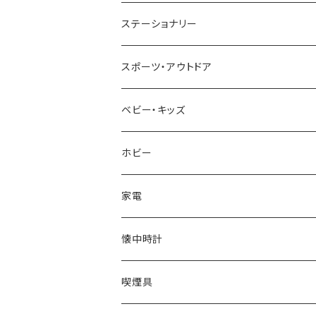
TIMEX
MICHAEL KORS
PAUL HEWITT
DUNHILL
RODANIA
SEIKO
I'mD
ステーショナリー
NIXON
DIESEL
22designstudio
NEWYORKER
BEAMZSQUARE
CITIZEN
Helios
LAMY
スポーツ・アウトドア
AVALANCHE
ALV
BOTTEGA VENETA
OROBIANCO
BLAZER CLUB
BRAUN
VALENTINO VISCANI
WATERMAN
Trangia
ベビー・キッズ
ORIENT
Merge
EMPORIO ARMANI
Ellese
ANDY HAWARD
RHYTHM
PARKER
Barebones
ふわりぃ
ホビー
ZEPPELIN
ETTINGER
CALVIN KLEIN
COLEMAN
G GUSTO
BLOSSOM
PELIKAN
FEUERHAND
ERGO BABY
その他
家電
SKAGEN
COACH
DANIEL WELLINGTON
MONTBLANC
GULLWING
MONDAINE
CROSS
CASIO
AMOS
CREATE
懐中時計
FOOTBALL WATCHES
BVLGARI
SWAROVSKI
Fashion Accessory Cllection
LESPORTSAC
MAWA
MONTBLANC
OMMIX
TORAY
MONDAINE
喫煙具