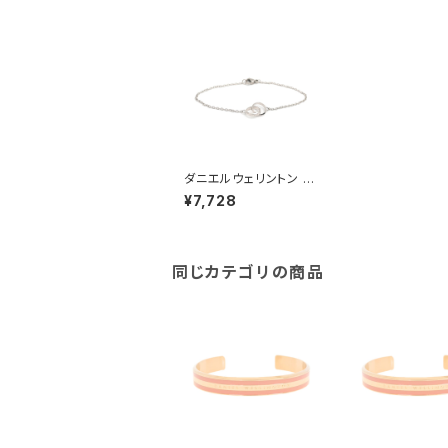
ダニエルウェリントン D
ANIEL WELLINGTON
¥7,728
ブレスレット DW0040
0163 レディース エラ
ンユニティ ELAN UNI
TY BRACELET シルバ
ー
同じカテゴリの商品