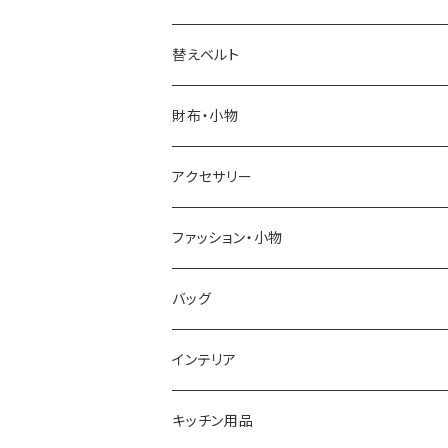
ELGIN
替えベルト
SALVATORE MARRA
COACH
財布・小物
CASIO
DANIEL WELLINGTON
SONNE
アクセサリー
GRANDEUR
LACOSTE
DUCT
GUCCI
ファッション・小物
COGU
DIESEL
TRANSNUMBER
TIFFANY&CO
DAKS
バッグ
GAGA MILANO
MICHAEL KORS
SAAMA HOMME
FOLLI FOLLIE
栃木レザー
MANHATTAN PORTAGE
インテリア
CACTUS
NO BRAND
ARNOLD PALMER
POLICE
NIKE
United HOMME
CRYSTOCRAFT
キッチン用品