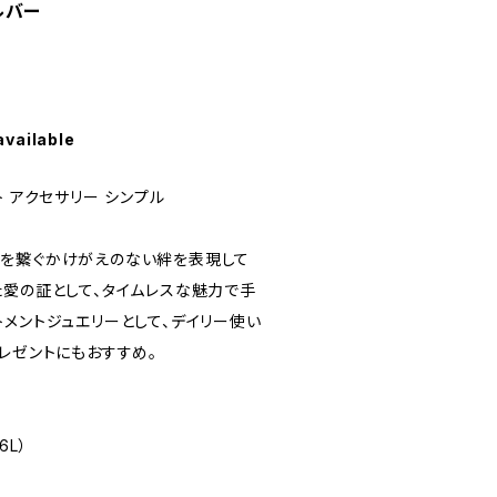
シルバー
available
ト アクセサリー シンプル
etは、2人を繋ぐかけがえのない絆を表現して
た愛の証として、タイムレスな魅力で手
メントジュエリーとして、デイリー使い
レゼントにもおすすめ。
6L）