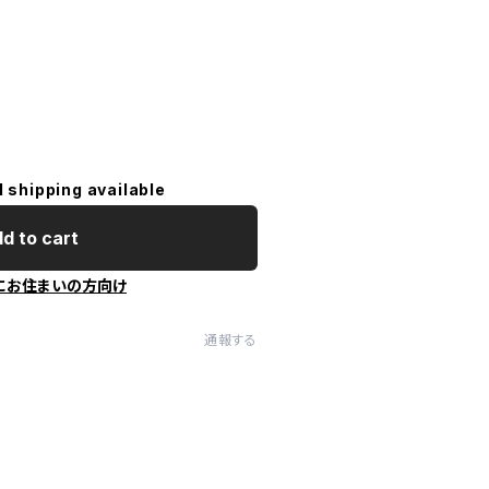
l shipping available
d to cart
にお住まいの方向け
通報する