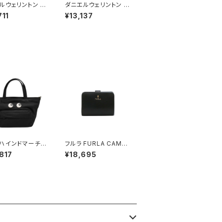
ルウェリントン D
ダニエルウェリントン D
L WELLINGTON
ANIEL WELLINGTON
711
¥13,137
レス レディース
ネックレス レディース
400153 エラン
DW00400156 アスピ
レス エラン ロー
レーションネックレス ブ
ルド ホワイト
ラック ローズゴールド
ハインドマーチ A
フルラ FURLA CAMEL
HINDMARCH Ey
IA S COMPACT WAL
817
¥18,695
イロン・E/W・トー
LETS 二つ折り財布 w
 トートバッグ 19
p00315-are000-o6
 ユニセックス Bla
000 レディース ブラッ
ラック)
ク