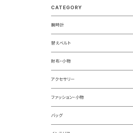
ピンク
スホワイト シャ
CATEGORY
腕時計
ELGIN
替えベルト
SALVATORE MARRA
COACH
財布・小物
CASIO
DANIEL WELLINGTON
SONNE
アクセサリー
GRANDEUR
LACOSTE
DUCT
GUCCI
ファッション・小物
COGU
DIESEL
TRANSNUMBER
TIFFANY&CO
DAKS
バッグ