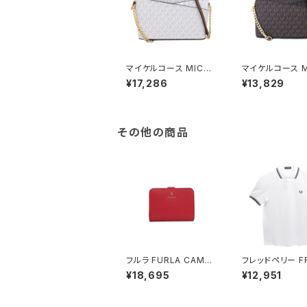
マイケルコース MICHA
マイケルコース M
EL KORS ショルダーバ
EL KORS ショ
¥17,286
¥13,829
ッグ 35F1GTVC6B-V
ッグ 35F1GTVC
ANILLA レディース ア
ROWN レディー
ウトレット ジェットセット
トレット ジェット
トラベル アイボリー バ
ラベル シグネチャ
ニラ
ラウン
その他の商品
フルラ FURLA CAMEL
フレッドペリー FR
IA S COMPACT WAL
ERRY The Fred
¥18,695
¥12,951
LETS 二つ折り財布 w
y Shirt M360
p00315-are000-43
シャツ M3600-
05s レディース レッド×
WHITE-M ユ