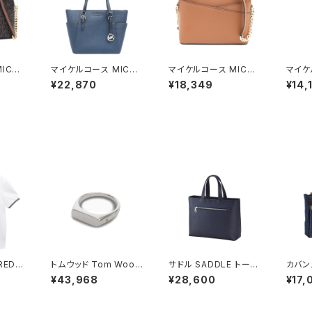
ICHA
マイケルコース MICHA
マイケルコース MICHA
マイケ
ルダーバ
EL KORS トートバッグ
EL KORS ショルダーバ
EL K
¥22,870
¥18,349
¥14,
6B-B
35F0SCFT3L-NAVY
ッグ 35F1GTVC6T-L
ッグ 3
ス アウ
レディース アウトレット
UGGAGE レディース
LAC
セットト
レザー CHARLOTTE
アウトレット JET SET
ック
ー ブ
ダークネイビー
TRAVEL MD DOME
XCROSS XBODY ブ
ラウン ゴールド金具
ED P
トムウッド Tom Wood
サドル SADDLE トート
カバン
 Perr
Knut Ring リング 100
バッグ ミニトート 牛革
ートバ
¥43,968
¥28,600
¥17,
0 ポロ
572-54 シルバー
本革 日本製 姫路産 自
ッグ 
200-
立 53447-3h メンズ
2672
ニセック
レディース ネイビー
ビー