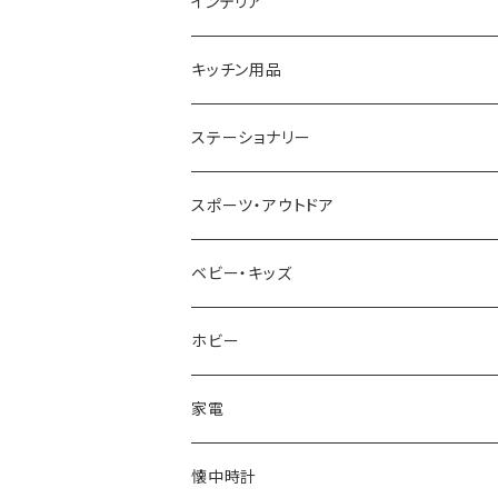
GAGA MILANO
MICHAEL KORS
SAAMA HOMME
FOLLI FOLLIE
栃木レザー
MANHATTAN PORTAGE
インテリア
CACTUS
NO BRAND
ARNOLD PALMER
POLICE
NIKE
United HOMME
CRYSTOCRAFT
キッチン用品
TIMEX
MICHAEL KORS
PAUL HEWITT
DUNHILL
RODANIA
SEIKO
I'mD
ステーショナリー
NIXON
DIESEL
22designstudio
NEWYORKER
BEAMZSQUARE
CITIZEN
Helios
LAMY
スポーツ・アウトドア
AVALANCHE
ALV
BOTTEGA VENETA
OROBIANCO
BLAZER CLUB
BRAUN
VALENTINO VISCANI
WATERMAN
Trangia
ベビー・キッズ
ORIENT
Merge
EMPORIO ARMANI
Ellese
ANDY HAWARD
RHYTHM
PARKER
Barebones
ふわりぃ
ホビー
ZEPPELIN
ETTINGER
CALVIN KLEIN
COLEMAN
G GUSTO
BLOSSOM
PELIKAN
FEUERHAND
ERGO BABY
その他
家電
SKAGEN
COACH
DANIEL WELLINGTON
MONTBLANC
GULLWING
MONDAINE
CROSS
CASIO
AMOS
CREATE
懐中時計