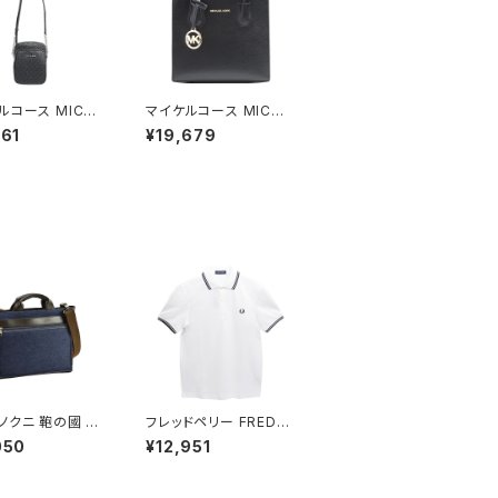
ルコース MICHA
マイケルコース MICHA
ORS ショルダーバ
EL KORS ショルダーバ
161
¥19,679
5F1STVC2B-B
ッグ 35S1GM9M2L-B
K レディース ブラ
LACK レディース ブラ
ック
ノクニ 鞄の國 ト
フレッドペリー FRED P
ッグ ショルダーバ
ERRY The Fred Perr
050
¥12,951
2way 井原デニム
y Shirt M3600 ポロ
5-3h メンズ ネイ
シャツ M3600-200-
WHITE-XL ユニセック