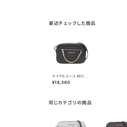
最近チェックした商品
マイケルコース MICHA
EL KORS ショルダーバ
¥14,360
ッグ 35S1GTTC7L-B
LACK レディース アウ
トレット ジェットセットア
イテム ブラック ゴール
ド
同じカテゴリの商品