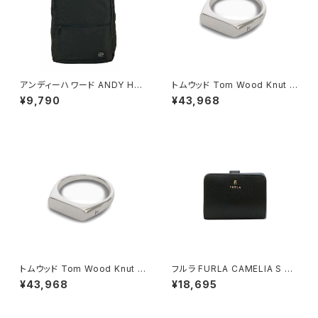
アンディーハワード ANDY HA
トムウッド Tom Wood Knut R
WARD ビジネスリュック 30L
ing リング 100572-46 シルバ
¥9,790
¥43,968
大容量 2室 A3対応 ノートPC収
ー
納対応 42599-1h メンズ ブラ
ック
トムウッド Tom Wood Knut R
フルラ FURLA CAMELIA S C
ing リング 100572-54 シルバ
OMPACT WALLETS 二つ折り
¥43,968
¥18,695
ー
財布 wp00315-are000-o60
00 レディース ブラック