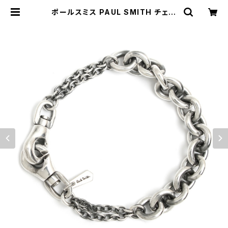
ポールスミス PAUL SMITH チェー
ンブレスレット M1A-BRAC-JJOIN
T-82 メンズ 82 シルバー | empir
ewatch