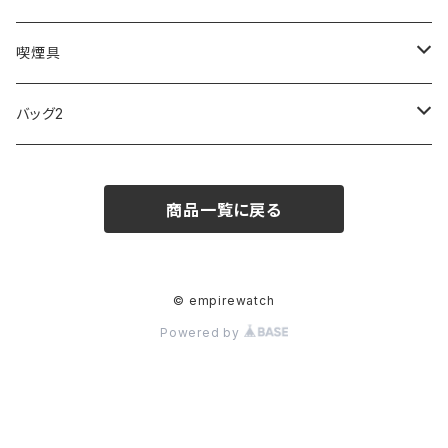
FOOTBALL WATCHES
BVLGARI
SWAROVSKI
Fashion Accessory Cllection
LESPORTSAC
MAWA
MONTBLANC
OMMIX
TORAY
MONDAINE
喫煙具
ARCA FUTURA
VANQUISH
VIVIENNE WESTWOOD
ISLAND
PRADA
その他
SWAROVSKI
COACH
OMRON
ZIPPO
バッグ2
MAURO JERARDI
FURBO
COACH
DEUS EX MACHINA
ARC'TERYX
DANIEL WELLINGTON
DANIEL WELLINGTON
MATTEL
Star Donut
CARAN d'ACHE
JAN SPORT
商品一覧に戻る
POS
鈴堂
BRAUN
HUF
MISZAPATO
LUSSO
その他
SPICE OF LIFE
TSUBOTA PEARL
LOEWE
DISNEY
DUNHILL
MICHAEL KORS
ATLANTIC STARS
BROMPTON
TANACOCORO
Micol
© empirewatch
Powered by
FOREVER
BEAMZSQUARE
MARC JACOBS
VIVIENNE WESTWOOD
HAMILTON
WOODEN
FRANK MIURA
RODANIA
KATE SPADE
JOHNSTONS
JULY NINE
DR.VRANJES