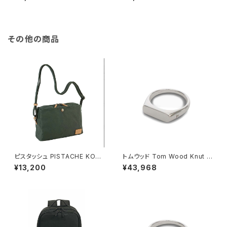
スレット レディース DW00400
スレット レディース DW00400
010 CLASSIC BRACELET D
067 CLASSIC SLIM BRACE
USTY ROSE S ローズゴール
LET SATIN WHITE M ローズ
ド ピンク
ゴールド ホワイト
その他の商品
ピスタッシュ PISTACHE KON
トムウッド Tom Wood Knut R
BU ミニショルダーバッグ 撥水
ing リング 100572-50 シルバ
¥13,200
¥43,968
軽量 A5対応 斜めがけ 33796
ー
-2h メンズ レディース カーキ