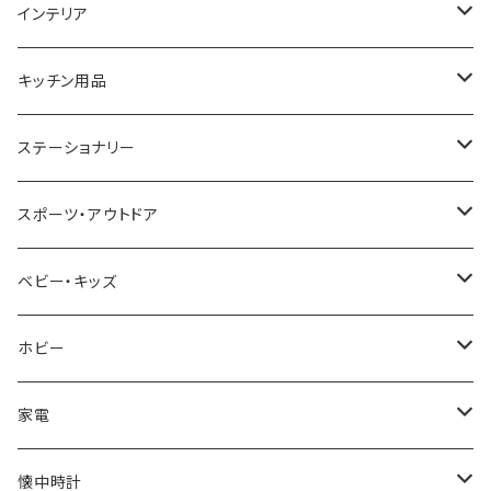
GAGA MILANO
MICHAEL KORS
SAAMA HOMME
FOLLI FOLLIE
栃木レザー
MANHATTAN PORTAGE
インテリア
CACTUS
NO BRAND
ARNOLD PALMER
POLICE
NIKE
United HOMME
CRYSTOCRAFT
キッチン用品
TIMEX
MICHAEL KORS
PAUL HEWITT
DUNHILL
RODANIA
SEIKO
I'mD
ステーショナリー
NIXON
DIESEL
22designstudio
NEWYORKER
BEAMZSQUARE
CITIZEN
Helios
LAMY
スポーツ・アウトドア
AVALANCHE
ALV
BOTTEGA VENETA
OROBIANCO
BLAZER CLUB
BRAUN
VALENTINO VISCANI
WATERMAN
Trangia
ベビー・キッズ
ORIENT
Merge
EMPORIO ARMANI
Ellese
ANDY HAWARD
RHYTHM
PARKER
Barebones
ふわりぃ
ホビー
ZEPPELIN
ETTINGER
CALVIN KLEIN
COLEMAN
G GUSTO
BLOSSOM
PELIKAN
FEUERHAND
ERGO BABY
その他
家電
SKAGEN
COACH
DANIEL WELLINGTON
MONTBLANC
GULLWING
MONDAINE
CROSS
CASIO
AMOS
CREATE
懐中時計