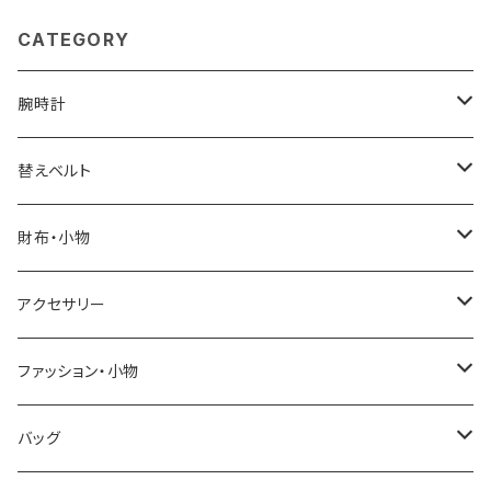
CATEGORY
腕時計
ELGIN
替えベルト
SALVATORE MARRA
COACH
財布・小物
CASIO
DANIEL WELLINGTON
SONNE
アクセサリー
GRANDEUR
LACOSTE
DUCT
GUCCI
ファッション・小物
COGU
DIESEL
TRANSNUMBER
TIFFANY&CO
DAKS
バッグ