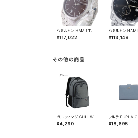
ハミルトン HAMILTON
ハミルトン HAMI
腕時計 メンズ H42415
ジャズマスター 
¥117,022
¥113,148
101 アメリカンクラシッ
ロ 自動巻き メン
ク スピリット オブ リバ
時計 H4251513
ティ 自動巻き ブラウン
ック ブラック
シルバー
その他の商品
ガルウィング GULLWI
フルラ FURLA C
NG リュック 23L 軽量
IA S COMPAC
¥4,290
¥18,695
大容量 デイパック 426
LETS 二つ折り
03-12h メンズ グレー
p00315-are0
52s レディース