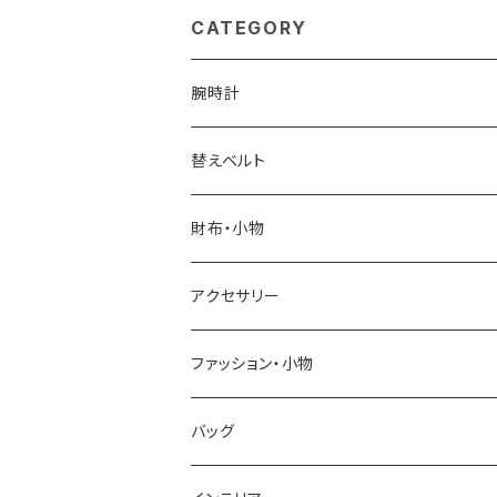
×ライトブルー
CATEGORY
腕時計
ELGIN
替えベルト
SALVATORE MARRA
COACH
財布・小物
CASIO
DANIEL WELLINGTON
SONNE
アクセサリー
GRANDEUR
LACOSTE
DUCT
GUCCI
ファッション・小物
COGU
DIESEL
TRANSNUMBER
TIFFANY&CO
DAKS
バッグ