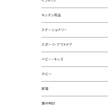
GAGA MILANO
MICHAEL KORS
SAAMA HOMME
FOLLI FOLLIE
栃木レザー
MANHATTAN PORTAGE
インテリア
CACTUS
NO BRAND
ARNOLD PALMER
POLICE
NIKE
United HOMME
CRYSTOCRAFT
キッチン用品
TIMEX
MICHAEL KORS
PAUL HEWITT
DUNHILL
RODANIA
SEIKO
I'mD
ステーショナリー
NIXON
DIESEL
22designstudio
NEWYORKER
BEAMZSQUARE
CITIZEN
Helios
LAMY
スポーツ・アウトドア
AVALANCHE
ALV
BOTTEGA VENETA
OROBIANCO
BLAZER CLUB
BRAUN
VALENTINO VISCANI
WATERMAN
Trangia
ベビー・キッズ
ORIENT
Merge
EMPORIO ARMANI
Ellese
ANDY HAWARD
RHYTHM
PARKER
Barebones
ふわりぃ
ホビー
ZEPPELIN
ETTINGER
CALVIN KLEIN
COLEMAN
G GUSTO
BLOSSOM
PELIKAN
FEUERHAND
ERGO BABY
その他
家電
SKAGEN
COACH
DANIEL WELLINGTON
MONTBLANC
GULLWING
MONDAINE
CROSS
CASIO
AMOS
CREATE
懐中時計