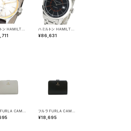
トン HAMILTON
ハミルトン HAMILTON
H42525551 メ
腕時計 H40555131 メ
,711
¥86,631
ジャズマスター JA
ンズ アメリカン クラシッ
ASTER 自動巻き
ク AMERICAN CLAS
ー ブラウン
SIC 自動巻き ブラック
シルバー
FURLA CAMEL
フルラ FURLA CAMEL
 COMPACT WAL
IA S COMPACT WAL
695
¥18,695
S 二つ折り財布 w
LETS 二つ折り財布 w
15-are000-43
p00315-are000-o6
 レディース ライトブ
000 レディース ブラッ