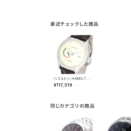
最近チェックした商品
ハミルトン HAMILTON
腕時計 H32635521 メ
¥117,319
ンズ ジャズマスター JA
ZZ MASTER 自動巻き
アイボリー ダークブラ
ウン
同じカテゴリの商品