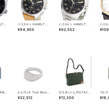
LTON
ハミルトン HAMILTON
ハミルトン HAMILTON
ハミル
マエスト
腕時計 H76722531 メ
腕時計 H76722131 メ
腕時計 
¥94,650
¥92,552
¥109
ズ 腕
ンズ カーキ アビエーシ
ンズ カーキ アビエーシ
ンズ 
5 ブラ
ョン KHAKI PILOT ク
ョン KHAKI PILOT ク
ZZ M
ォーツ ブラック ライトブ
ォーツ ブラック シルバ
シルバ
ラウン
ー
AMEL
トムウッド Tom Wood
ピスタッシュ PISTACH
フルラ 
T WAL
Mini Cushion リング 1
E KONBU ミニショルダ
IA S
¥32,512
¥13,200
¥18,
財布 w
00771-50 シルバー
ーバッグ 撥水 軽量 A5
LET
00-43
対応 斜めがけ 33796
p003
 ブルー
-2h メンズ レディース
51s