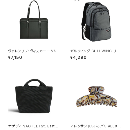
ヴァレンチノ・ヴィスカーニ VAL
ガルウィング GULLWING リュ
ENTINO VISCANI ビジネスバ
ック 23L 軽量 大容量 デイパッ
¥7,150
¥4,290
ッグ リクルートバッグ トートバッ
ク 42603-12h メンズ グレー
グ A4ファイル 53446-1h メン
ズ ブラック
ナゲディ NAGHEDI St. Barths
アレクサンドルドゥパリ ALEXA