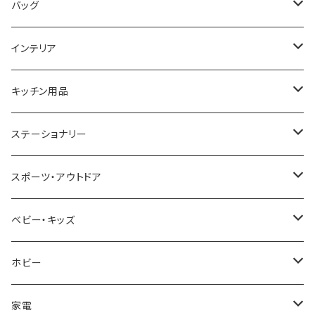
COGU
DIESEL
TRANSNUMBER
TIFFANY&CO
DAKS
バッグ
GAGA MILANO
MICHAEL KORS
SAAMA HOMME
FOLLI FOLLIE
栃木レザー
MANHATTAN PORTAGE
インテリア
CACTUS
NO BRAND
ARNOLD PALMER
POLICE
NIKE
United HOMME
CRYSTOCRAFT
キッチン用品
TIMEX
MICHAEL KORS
PAUL HEWITT
DUNHILL
RODANIA
SEIKO
I'mD
ステーショナリー
NIXON
DIESEL
22designstudio
NEWYORKER
BEAMZSQUARE
CITIZEN
Helios
LAMY
スポーツ・アウトドア
AVALANCHE
ALV
BOTTEGA VENETA
OROBIANCO
BLAZER CLUB
BRAUN
VALENTINO VISCANI
WATERMAN
Trangia
ベビー・キッズ
ORIENT
Merge
EMPORIO ARMANI
Ellese
ANDY HAWARD
RHYTHM
PARKER
Barebones
ふわりぃ
ホビー
ZEPPELIN
ETTINGER
CALVIN KLEIN
COLEMAN
G GUSTO
BLOSSOM
PELIKAN
FEUERHAND
ERGO BABY
その他
家電