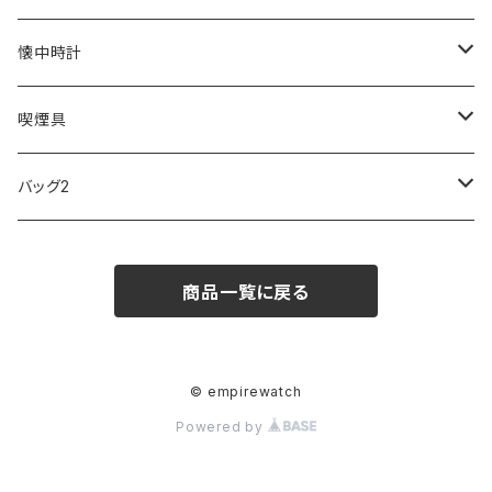
SKAGEN
COACH
DANIEL WELLINGTON
MONTBLANC
GULLWING
MONDAINE
CROSS
CASIO
AMOS
CREATE
懐中時計
FOOTBALL WATCHES
BVLGARI
SWAROVSKI
Fashion Accessory Cllection
LESPORTSAC
MAWA
MONTBLANC
OMMIX
TORAY
MONDAINE
喫煙具
ARCA FUTURA
VANQUISH
VIVIENNE WESTWOOD
ISLAND
PRADA
その他
SWAROVSKI
COACH
OMRON
ZIPPO
バッグ2
MAURO JERARDI
FURBO
COACH
DEUS EX MACHINA
ARC'TERYX
DANIEL WELLINGTON
DANIEL WELLINGTON
MATTEL
Star Donut
CARAN d'ACHE
JAN SPORT
商品一覧に戻る
POS
鈴堂
BRAUN
HUF
MISZAPATO
LUSSO
その他
SPICE OF LIFE
TSUBOTA PEARL
LOEWE
DISNEY
DUNHILL
MICHAEL KORS
ATLANTIC STARS
BROMPTON
TANACOCORO
SMYTHSON
Micol
© empirewatch
Powered by
FOREVER
BEAMZSQUARE
MARC JACOBS
VIVIENNE WESTWOOD
HAMILTON
WOODEN