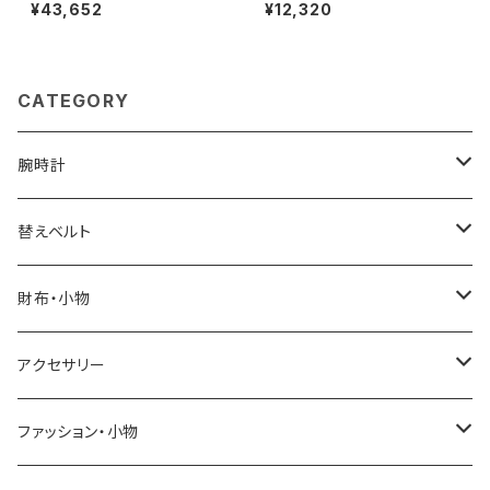
Medium Tote セント・バーツ
NDRE DE PARIS BASIC CLA
¥43,652
¥12,320
ミディアムトート トートバッグ sn
SSIQUES ヘアクリップ ACCM
03013ld-onyx レディース on
-7705O-ONYX レディース
yx
CATEGORY
腕時計
ELGIN
替えベルト
SALVATORE MARRA
COACH
財布・小物
CASIO
DANIEL WELLINGTON
SONNE
アクセサリー
GRANDEUR
LACOSTE
DUCT
GUCCI
ファッション・小物