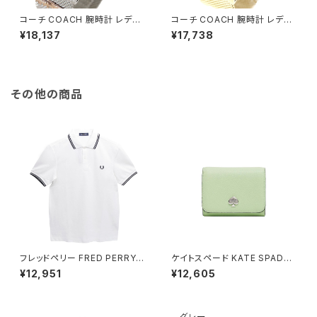
コーチ COACH 腕時計 レディ
コーチ COACH 腕時計 レディ
ース 14503336 ペリー PERR
ース 14503125 ペリー PERRY
¥18,137
¥17,738
Y クォーツ シルバー
クォーツ メタリックホワイト ゴ
ールド
その他の商品
フレッドペリー FRED PERRY T
ケイトスペード KATE SPADE
he Fred Perry Shirt M3600
ケイラ スモール Lジップ ウォレ
¥12,951
¥12,605
ポロシャツ M3600-200-WHI
ット 二つ折り財布 kk056-306
TE-XL ユニセックスホワイト シ
レディース lime frosting ライ
ャツ
ムグリーン