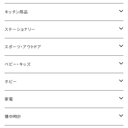
CACTUS
NO BRAND
ARNOLD PALMER
POLICE
NIKE
United HOMME
CRYSTOCRAFT
キッチン用品
TIMEX
MICHAEL KORS
PAUL HEWITT
DUNHILL
RODANIA
SEIKO
I'mD
ステーショナリー
NIXON
DIESEL
22designstudio
NEWYORKER
BEAMZSQUARE
CITIZEN
Helios
LAMY
スポーツ・アウトドア
AVALANCHE
ALV
BOTTEGA VENETA
OROBIANCO
BLAZER CLUB
BRAUN
VALENTINO VISCANI
WATERMAN
Trangia
ベビー・キッズ
ORIENT
Merge
EMPORIO ARMANI
Ellese
ANDY HAWARD
RHYTHM
PARKER
Barebones
ふわりぃ
ホビー
ZEPPELIN
ETTINGER
CALVIN KLEIN
COLEMAN
G GUSTO
BLOSSOM
PELIKAN
FEUERHAND
ERGO BABY
その他
家電
SKAGEN
COACH
DANIEL WELLINGTON
MONTBLANC
GULLWING
MONDAINE
CROSS
CASIO
AMOS
CREATE
懐中時計