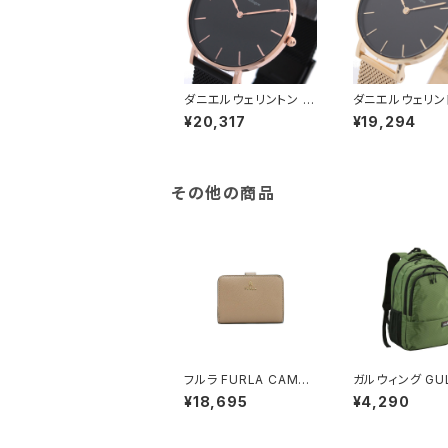
ダニエルウェリントン 腕
ダニエルウェリン
時計 PETITE ASHFIE
時計 PETITE M
¥20,317
¥19,294
LD 36 ブラック DW00
2 ブラック DW0
100307 レディース ブ
47 レディース 
ラック ローズゴールド
ゴールド
その他の商品
フルラ FURLA CAMEL
ガルウィング GU
IA S COMPACT WAL
NG リュック 23
¥18,695
¥4,290
LETS 二つ折り財布 w
大容量 デイパック
p00315-are000-125
03-2h メンズ 
7s レディース グレージ