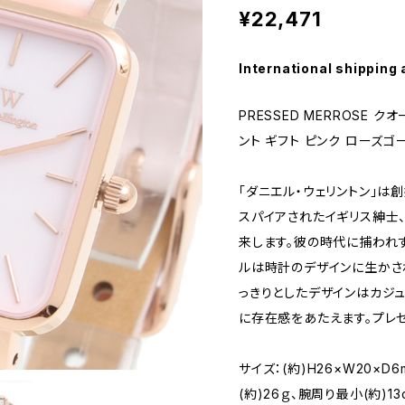
¥22,471
International shipping 
PRESSED MERROSE 
ント ギフト ピンク ローズゴ
「ダニエル・ウェリントン」は
スパイアされたイギリス紳士
来します。彼の時代に捕われ
ルは時計のデザインに生かさ
っきりとしたデザインはカジ
に存在感をあたえます。プレ
サイズ：(約)H26×W20×D
(約)26ｇ、腕周り最小(約)13c