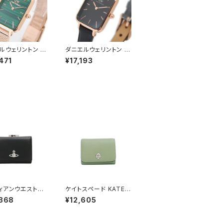
ルウェリントン 腕
ダニエルウェリントン 腕
UADRO PRES
時計 QUADRO PRES
471
¥17,193
MELROSE 20×2
SED SHEFFIELD 20×
00100437 クア
26 ローズゴールド DW
レスド グリーン
00100435 クアドロプ
レスド ブラック
ィアンウエストウ
ケイトスペード KATE S
IVIENNE WEST
PADE ケイラ スモール
,368
¥12,605
 SMALL FRA
Lジップ ウォレット 二つ
ALLET 三つ折り
折り財布 kk056-202
ォレット 511500
レディース elm カーキ