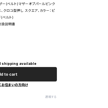
レザー(ベルト)マザーオブパールピンク
、クロコ型押し スクエア、カラー：ピ
(ベルト)
取扱説明書
l shipping available
d to cart
にお住まいの方向け
通報する