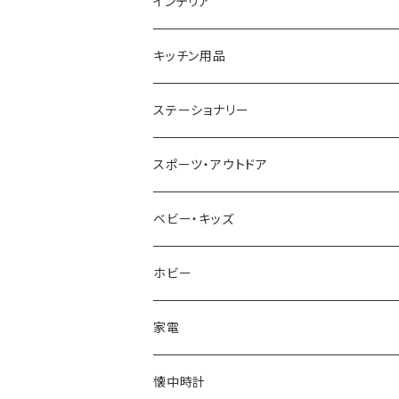
GAGA MILANO
MICHAEL KORS
SAAMA HOMME
FOLLI FOLLIE
栃木レザー
MANHATTAN PORTAGE
インテリア
CACTUS
NO BRAND
ARNOLD PALMER
POLICE
NIKE
United HOMME
CRYSTOCRAFT
キッチン用品
TIMEX
MICHAEL KORS
PAUL HEWITT
DUNHILL
RODANIA
SEIKO
I'mD
ステーショナリー
NIXON
DIESEL
22designstudio
NEWYORKER
BEAMZSQUARE
CITIZEN
Helios
LAMY
スポーツ・アウトドア
AVALANCHE
ALV
BOTTEGA VENETA
OROBIANCO
BLAZER CLUB
BRAUN
VALENTINO VISCANI
WATERMAN
Trangia
ベビー・キッズ
ORIENT
Merge
EMPORIO ARMANI
Ellese
ANDY HAWARD
RHYTHM
PARKER
Barebones
ふわりぃ
ホビー
ZEPPELIN
ETTINGER
CALVIN KLEIN
COLEMAN
G GUSTO
BLOSSOM
PELIKAN
FEUERHAND
ERGO BABY
その他
家電
SKAGEN
COACH
DANIEL WELLINGTON
MONTBLANC
GULLWING
MONDAINE
CROSS
CASIO
AMOS
CREATE
懐中時計