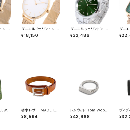
トン 腕
ダニエルウェリントン 腕
ダニエルウェリントン 腕
ダニエ
ESH 3
時計 PETITE MESH 2
時計 ICONIC LINK E
時計 Q
¥18,150
¥32,486
¥22,
01003
8 ホワイト DW00100
MERALD 40 シルバー
SED 
ブラック
350 レディース ホワイ
DW00100427 グリー
6 DW
ト ゴールド
ン
ドロプ
LLWI
栃木レザー MADE IN
トムウッド Tom Wood
ヴィヴ
L 軽量
JAPAN ベルト 本革 日
Knut Ring リング 100
ッド V
¥8,594
¥43,968
¥32
 426
本製 メイドインジャパ
572-52 シルバー
WOOD
グリーン
ン 50051665-tan メ
ME W
ンズ TAN ベルト
財布 ウ