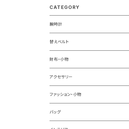
ュ
CATEGORY
腕時計
ELGIN
替えベルト
SALVATORE MARRA
COACH
財布・小物
CASIO
DANIEL WELLINGTON
SONNE
アクセサリー
GRANDEUR
LACOSTE
DUCT
GUCCI
ファッション・小物
COGU
DIESEL
TRANSNUMBER
TIFFANY&CO
DAKS
バッグ