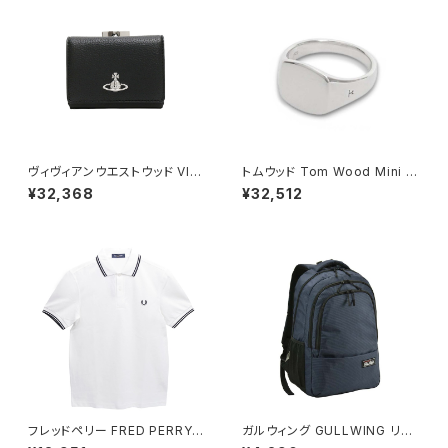
ヴィヴィアンウエストウッド VIVI
トムウッド Tom Wood Mini C
ENNE WESTWOOD SMALL
ushion リング 100771-50 シ
¥32,368
¥32,512
FRAME WALLET 三つ折り財
ルバー
布 ウォレット 5115002mw-s0
00d-n403 レディース N402
ブラック
フレッドペリー FRED PERRY T
ガルウィング GULLWING リュ
he Fred Perry Shirt M3600
ック 23L 軽量 大容量 デイパッ