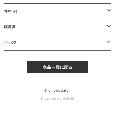
SKAGEN
COACH
DANIEL WELLINGTON
MONTBLANC
GULLWING
MONDAINE
CROSS
CASIO
AMOS
CREATE
懐中時計
FOOTBALL WATCHES
BVLGARI
SWAROVSKI
Fashion Accessory Cllection
LESPORTSAC
MAWA
MONTBLANC
OMMIX
TORAY
MONDAINE
喫煙具
ARCA FUTURA
VANQUISH
VIVIENNE WESTWOOD
ISLAND
PRADA
その他
SWAROVSKI
COACH
OMRON
ZIPPO
バッグ2
MAURO JERARDI
FURBO
COACH
DEUS EX MACHINA
ARC'TERYX
DANIEL WELLINGTON
DANIEL WELLINGTON
MATTEL
Star Donut
CARAN d'ACHE
JAN SPORT
商品一覧に戻る
POS
鈴堂
BRAUN
HUF
MISZAPATO
LUSSO
その他
SPICE OF LIFE
TSUBOTA PEARL
LOEWE
DISNEY
DUNHILL
MICHAEL KORS
ATLANTIC STARS
BROMPTON
TANACOCORO
SMYTHSON
Micol
© empirewatch
Powered by
FOREVER
BEAMZSQUARE
MARC JACOBS
VIVIENNE WESTWOOD
HAMILTON
WOODEN