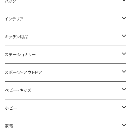
COGU
DIESEL
TRANSNUMBER
TIFFANY&CO
DAKS
バッグ
GAGA MILANO
MICHAEL KORS
SAAMA HOMME
FOLLI FOLLIE
栃木レザー
MANHATTAN PORTAGE
インテリア
CACTUS
NO BRAND
ARNOLD PALMER
POLICE
NIKE
United HOMME
CRYSTOCRAFT
キッチン用品
TIMEX
MICHAEL KORS
PAUL HEWITT
DUNHILL
RODANIA
SEIKO
I'mD
ステーショナリー
NIXON
DIESEL
22designstudio
NEWYORKER
BEAMZSQUARE
CITIZEN
Helios
LAMY
スポーツ・アウトドア
AVALANCHE
ALV
BOTTEGA VENETA
OROBIANCO
BLAZER CLUB
BRAUN
VALENTINO VISCANI
WATERMAN
Trangia
ベビー・キッズ
ORIENT
Merge
EMPORIO ARMANI
Ellese
ANDY HAWARD
RHYTHM
PARKER
Barebones
ふわりぃ
ホビー
ZEPPELIN
ETTINGER
CALVIN KLEIN
COLEMAN
G GUSTO
BLOSSOM
PELIKAN
FEUERHAND
ERGO BABY
その他
家電