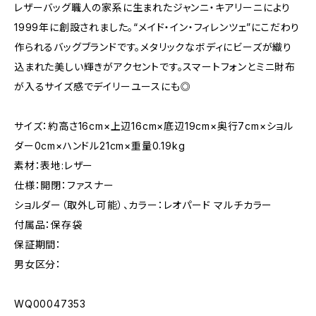
レザーバッグ職人の家系に生まれたジャンニ・キアリーニにより
1999年に創設されました。“メイド・イン・フィレンツェ”にこだわり
作られるバッグブランドです。メタリックなボディにビーズが織り
込まれた美しい輝きがアクセントです。スマートフォンとミニ財布
が入るサイズ感でデイリーユースにも◎
サイズ：約高さ16cm×上辺16cm×底辺19cm×奥行7cm×ショル
ダー0cm×ハンドル21cm×重量0.19kg
素材：表地:レザー
仕様：開閉：ファスナー
ショルダー（取外し可能）、カラー：レオパード マルチカラー
付属品：保存袋
保証期間：
男女区分：
WQ00047353