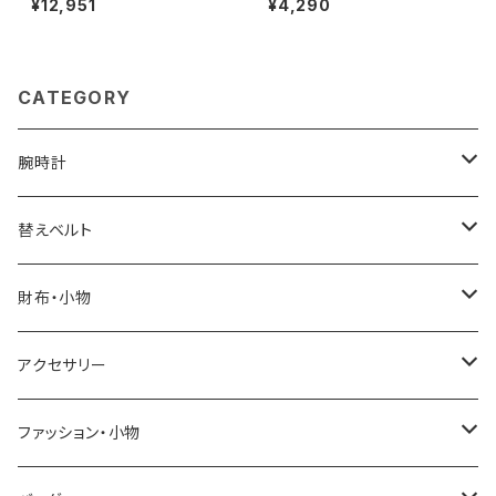
¥12,951
¥4,290
ポロシャツ M3600-200-WHI
ク 42603-3h メンズ ネイビー
TE-XL ユニセックスホワイト シ
ャツ
CATEGORY
腕時計
ELGIN
替えベルト
SALVATORE MARRA
COACH
財布・小物
CASIO
DANIEL WELLINGTON
SONNE
アクセサリー
GRANDEUR
LACOSTE
DUCT
GUCCI
ファッション・小物