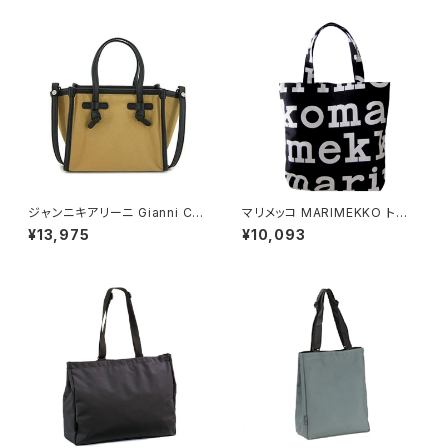
レオパード マルチカラー
ジャンニキアリーニ Gianni Chi
マリメッコ MARIMEKKO トート
arini ショルダーバッグ BS806
バッグ レディース 047312-911
¥13,975
¥10,093
5-CNV-SE-SAFARI レディー
LOGO NOTKO ブラック
ス ミスマルセラ MISS MARCE
LLA ライトブラウン