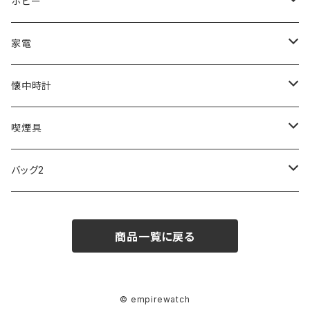
ORIENT
Merge
EMPORIO ARMANI
Ellese
ANDY HAWARD
RHYTHM
PARKER
Barebones
ふわりぃ
ホビー
ZEPPELIN
ETTINGER
CALVIN KLEIN
COLEMAN
G GUSTO
BLOSSOM
PELIKAN
FEUERHAND
ERGO BABY
その他
家電
SKAGEN
COACH
DANIEL WELLINGTON
MONTBLANC
GULLWING
MONDAINE
CROSS
CASIO
AMOS
CREATE
懐中時計
FOOTBALL WATCHES
BVLGARI
SWAROVSKI
Fashion Accessory Cllection
LESPORTSAC
MAWA
MONTBLANC
OMMIX
TORAY
MONDAINE
喫煙具
ARCA FUTURA
VANQUISH
VIVIENNE WESTWOOD
ISLAND
PRADA
その他
SWAROVSKI
COACH
OMRON
ZIPPO
バッグ2
MAURO JERARDI
FURBO
COACH
DEUS EX MACHINA
ARC'TERYX
DANIEL WELLINGTON
DANIEL WELLINGTON
MATTEL
Star Donut
CARAN d'ACHE
JAN SPORT
商品一覧に戻る
POS
鈴堂
BRAUN
HUF
MISZAPATO
LUSSO
その他
SPICE OF LIFE
TSUBOTA PEARL
LOEWE
DISNEY
DUNHILL
MICHAEL KORS
ATLANTIC STARS
BROMPTON
TANACOCORO
Micol
© empirewatch