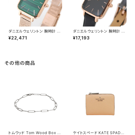
ダニエルウェリントン 腕時計 Q
ダニエルウェリントン 腕時計 Q
UADRO PRESSED MELROS
UADRO PRESSED SHEFFIEL
¥22,471
¥17,193
E 20×26 DW00100437 クア
D 20×26 ローズゴールド DW
ドロプレスド グリーン
00100435 クアドロプレスド
ブラック
その他の商品
トムウッド Tom Wood Box Br
ケイトスペード KATE SPADE