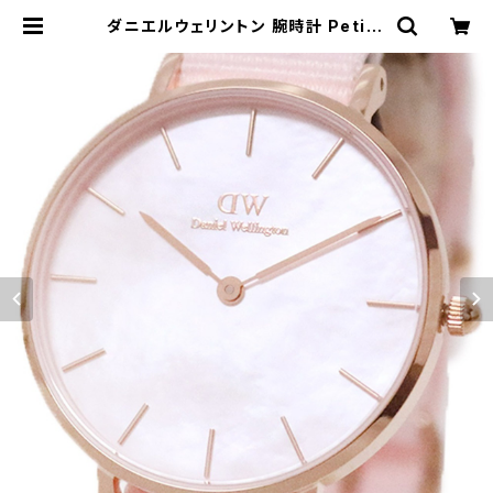
ダニエルウェリントン 腕時計 Petite
Coral 32 DW00100515 ぺティー
トコーラル マザーオブパールピンク |
empirewatch