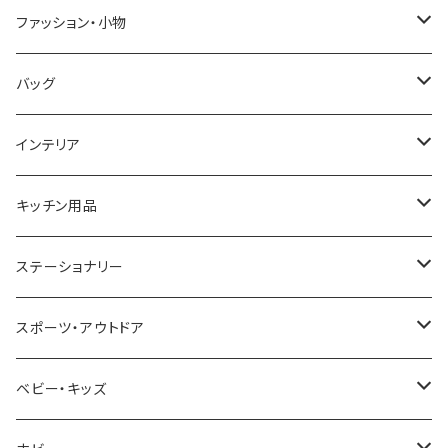
GRANDEUR
LACOSTE
DUCT
GUCCI
ファッション・小物
COGU
DIESEL
TRANSNUMBER
TIFFANY&CO
DAKS
バッグ
GAGA MILANO
MICHAEL KORS
SAAMA HOMME
FOLLI FOLLIE
栃木レザー
MANHATTAN PORTAGE
インテリア
CACTUS
NO BRAND
ARNOLD PALMER
POLICE
NIKE
United HOMME
CRYSTOCRAFT
キッチン用品
TIMEX
MICHAEL KORS
PAUL HEWITT
DUNHILL
RODANIA
SEIKO
I'mD
ステーショナリー
NIXON
DIESEL
22designstudio
NEWYORKER
BEAMZSQUARE
CITIZEN
Helios
LAMY
スポーツ・アウトドア
AVALANCHE
ALV
BOTTEGA VENETA
OROBIANCO
BLAZER CLUB
BRAUN
VALENTINO VISCANI
WATERMAN
Trangia
ベビー・キッズ