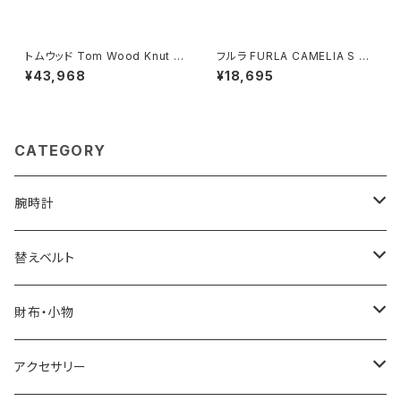
トムウッド Tom Wood Knut R
フルラ FURLA CAMELIA S C
ing リング 100572-46 シルバ
OMPACT WALLETS 二つ折り
¥43,968
¥18,695
ー
財布 wp00315-are000-o60
00 レディース ブラック
CATEGORY
腕時計
ELGIN
替えベルト
SALVATORE MARRA
COACH
財布・小物
CASIO
DANIEL WELLINGTON
SONNE
アクセサリー