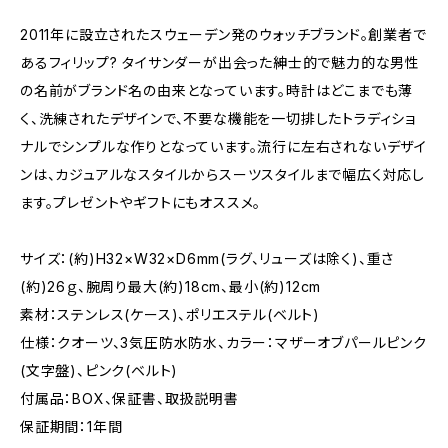
2011年に設立されたスウェーデン発のウォッチブランド。創業者で
あるフィリップ? タイサンダーが出会った紳士的で魅力的な男性
の名前がブランド名の由来となっています。時計はどこまでも薄
く、洗練されたデザインで、不要な機能を一切排したトラディショ
ナルでシンプルな作りとなっています。流行に左右されないデザイ
ンは、カジュアルなスタイルからスーツスタイルまで幅広く対応し
ます。プレゼントやギフトにもオススメ。
サイズ：(約)H32×W32×D6mm(ラグ、リューズは除く)、重さ
(約)26ｇ、腕周り最大(約)18cm、最小(約)12cm
素材：ステンレス(ケース)、ポリエステル(ベルト)
仕様：クオーツ、3気圧防水防水、カラー：マザーオブパールピンク
(文字盤)、ピンク(ベルト)
付属品：BOX、保証書、取扱説明書
保証期間：1年間