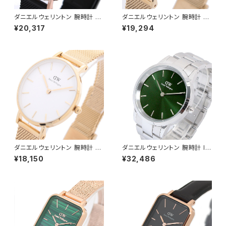
ダニエルウェリントン 腕時計 PE
ダニエルウェリントン 腕時計 PE
TITE ASHFIELD 36 ブラック
TITE MESH 32 ブラック DW0
¥20,317
¥19,294
DW00100307 レディース ブ
0100347 レディース ブラック
ラック ローズゴールド
ゴールド
ダニエルウェリントン 腕時計 PE
ダニエルウェリントン 腕時計 IC
TITE MESH 28 ホワイト DW
ONIC LINK EMERALD 40 シ
¥18,150
¥32,486
00100350 レディース ホワイ
ルバー DW00100427 グリー
ト ゴールド
ン