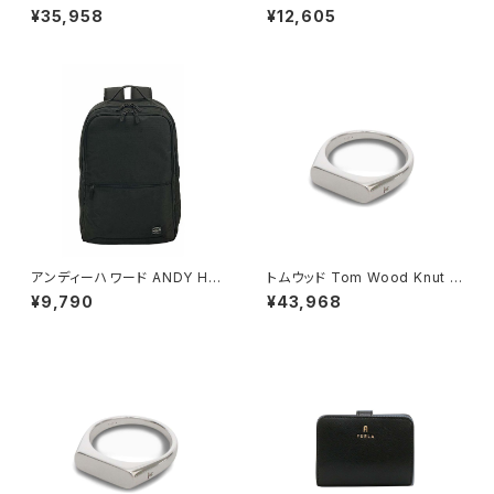
acelet ブレスレット 100066-
スモール Lジップ ウォレット 二
¥35,958
¥12,605
65 シルバー
つ折り財布 kn764-700 レディ
ース crisp peach ピンクベー
ジュ カーキ
アンディーハワード ANDY HA
トムウッド Tom Wood Knut R
WARD ビジネスリュック 30L
ing リング 100572-54 シルバ
¥9,790
¥43,968
大容量 2室 A3対応 ノートPC収
ー
納対応 42599-1h メンズ ブラ
ック