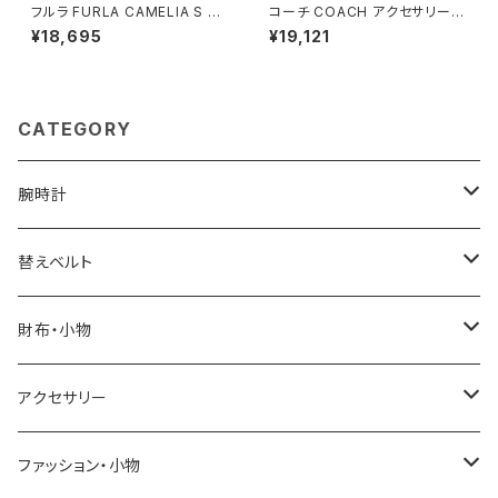
フルラ FURLA CAMELIA S C
コーチ COACH アクセサリー
OMPACT WALLETS 二つ折り
ネックレス＆ピアス 473741GL
¥18,695
¥19,121
財布 wp00315-are000-435
D107 レディース ゴールド
1s レディース ライトブルー×ブ
ルー
CATEGORY
腕時計
ELGIN
替えベルト
SALVATORE MARRA
COACH
財布・小物
CASIO
DANIEL WELLINGTON
SONNE
アクセサリー
GRANDEUR
LACOSTE
DUCT
GUCCI
ファッション・小物