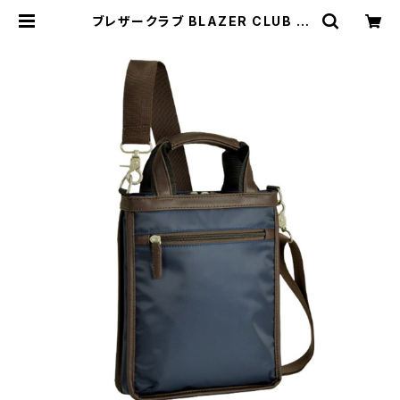
ブレザークラブ BLAZER CLUB ト
ートバッグ 26678-3H メンズ ネイ
ビー 国内正規品 | empirewatch