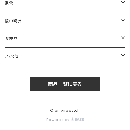
ZEPPELIN
ETTINGER
CALVIN KLEIN
COLEMAN
G GUSTO
BLOSSOM
PELIKAN
FEUERHAND
ERGO BABY
その他
家電
SKAGEN
COACH
DANIEL WELLINGTON
MONTBLANC
GULLWING
MONDAINE
CROSS
CASIO
AMOS
CREATE
懐中時計
FOOTBALL WATCHES
BVLGARI
SWAROVSKI
Fashion Accessory Cllection
LESPORTSAC
MAWA
MONTBLANC
OMMIX
TORAY
MONDAINE
喫煙具
ARCA FUTURA
VANQUISH
VIVIENNE WESTWOOD
ISLAND
PRADA
その他
SWAROVSKI
COACH
OMRON
ZIPPO
バッグ2
MAURO JERARDI
FURBO
COACH
DEUS EX MACHINA
ARC'TERYX
DANIEL WELLINGTON
DANIEL WELLINGTON
MATTEL
Star Donut
CARAN d'ACHE
JAN SPORT
商品一覧に戻る
POS
鈴堂
BRAUN
HUF
MISZAPATO
LUSSO
その他
SPICE OF LIFE
TSUBOTA PEARL
LOEWE
DISNEY
DUNHILL
MICHAEL KORS
ATLANTIC STARS
BROMPTON
TANACOCORO
Micol
© empirewatch
Powered by
FOREVER
BEAMZSQUARE
MARC JACOBS
VIVIENNE WESTWOOD
HAMILTON
WOODEN