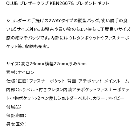
CLUB ブレザークラブ KBN26678 プレゼント ギフト
ショルダーと手提げの2WAYタイプの縦型バッグ。使い勝手の良
いＢ5サイズ対応。お稽古や買い物のちょい持ちに丁度良いサイズ
感の細マチバッグです。内部にはウレタンポケットやファスナーポ
ケット等、収納も充実。
サイズ：高さ26cm×横幅22cm×厚み5cm
素材：ナイロン
仕様：正面：ファスナーポケット 背面：アテポケット メインルーム
内部：吊りベルト付きウレタン内装アテポケットファスナーポケッ
ト小物ポケット×2ペン差しショルダーベルト、カラー：ネイビー
付属品：
保証期間：
男女区分：