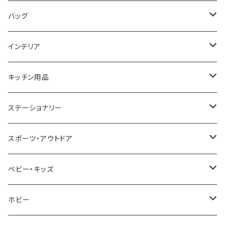
COGU
DIESEL
TRANSNUMBER
TIFFANY&CO
DAKS
バッグ
GAGA MILANO
MICHAEL KORS
SAAMA HOMME
FOLLI FOLLIE
栃木レザー
MANHATTAN PORTAGE
インテリア
CACTUS
NO BRAND
ARNOLD PALMER
POLICE
NIKE
United HOMME
CRYSTOCRAFT
キッチン用品
TIMEX
MICHAEL KORS
PAUL HEWITT
DUNHILL
RODANIA
SEIKO
I'mD
ステーショナリー
NIXON
DIESEL
22designstudio
NEWYORKER
BEAMZSQUARE
CITIZEN
Helios
LAMY
スポーツ・アウトドア
AVALANCHE
ALV
BOTTEGA VENETA
OROBIANCO
BLAZER CLUB
BRAUN
VALENTINO VISCANI
WATERMAN
Trangia
ベビー・キッズ
ORIENT
Merge
EMPORIO ARMANI
Ellese
ANDY HAWARD
RHYTHM
PARKER
Barebones
ふわりぃ
ホビー