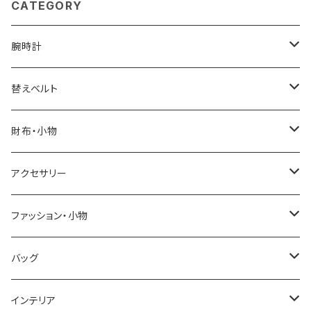
CATEGORY
腕時計
ELGIN
替えベルト
SALVATORE MARRA
COACH
財布・小物
CASIO
DANIEL WELLINGTON
SONNE
アクセサリー
GRANDEUR
LACOSTE
DUCT
GUCCI
ファッション・小物
COGU
DIESEL
TRANSNUMBER
TIFFANY&CO
DAKS
バッグ
GAGA MILANO
MICHAEL KORS
SAAMA HOMME
FOLLI FOLLIE
栃木レザー
MANHATTAN PORTAGE
インテリア