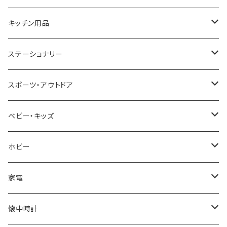
CACTUS
NO BRAND
ARNOLD PALMER
POLICE
NIKE
United HOMME
CRYSTOCRAFT
キッチン用品
TIMEX
MICHAEL KORS
PAUL HEWITT
DUNHILL
RODANIA
SEIKO
I'mD
ステーショナリー
NIXON
DIESEL
22designstudio
NEWYORKER
BEAMZSQUARE
CITIZEN
Helios
LAMY
スポーツ・アウトドア
AVALANCHE
ALV
BOTTEGA VENETA
OROBIANCO
BLAZER CLUB
BRAUN
VALENTINO VISCANI
WATERMAN
Trangia
ベビー・キッズ
ORIENT
Merge
EMPORIO ARMANI
Ellese
ANDY HAWARD
RHYTHM
PARKER
Barebones
ふわりぃ
ホビー
ZEPPELIN
ETTINGER
CALVIN KLEIN
COLEMAN
G GUSTO
BLOSSOM
PELIKAN
FEUERHAND
ERGO BABY
その他
家電
SKAGEN
COACH
DANIEL WELLINGTON
MONTBLANC
GULLWING
MONDAINE
CROSS
CASIO
AMOS
CREATE
懐中時計