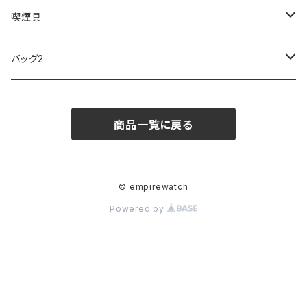
FOOTBALL WATCHES
BVLGARI
SWAROVSKI
Fashion Accessory Cllection
LESPORTSAC
MAWA
MONTBLANC
OMMIX
TORAY
MONDAINE
喫煙具
ARCA FUTURA
VANQUISH
VIVIENNE WESTWOOD
ISLAND
PRADA
その他
SWAROVSKI
COACH
OMRON
ZIPPO
バッグ2
MAURO JERARDI
FURBO
COACH
DEUS EX MACHINA
ARC'TERYX
DANIEL WELLINGTON
DANIEL WELLINGTON
MATTEL
Star Donut
CARAN d'ACHE
JAN SPORT
商品一覧に戻る
POS
鈴堂
BRAUN
HUF
MISZAPATO
LUSSO
その他
SPICE OF LIFE
TSUBOTA PEARL
LOEWE
DISNEY
DUNHILL
MICHAEL KORS
ATLANTIC STARS
BROMPTON
TANACOCORO
Micol
© empirewatch
Powered by
FOREVER
BEAMZSQUARE
MARC JACOBS
VIVIENNE WESTWOOD
HAMILTON
WOODEN
FRANK MIURA
RODANIA
KATE SPADE
JOHNSTONS
JULY NINE
DR.VRANJES