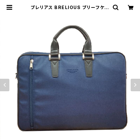
ブレリアス BRELIOUS ブリーフケー
ス 26694-3H メンズ ネイビー 国内
正規品 | empirewatch