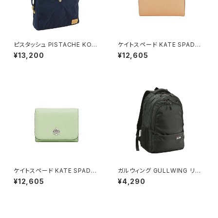
ピスタッシュ PISTACHE KON
ケイトスペード KATE SPADE
BU ミニショルダーバッグ 撥水
スモール Lジップ ウォレット 二
¥13,200
¥12,605
軽量 A5対応 斜めがけ 33796
つ折り財布 kn764-700 レディ
-3h メンズ レディース ネイビー
ース crisp peach ピンクベー
ジュ カーキ
ケイトスペード KATE SPADE
ガルウィング GULLWING リュ
ケイラ スモール Lジップ ウォレ
ック 23L 軽量 大容量 デイパッ
¥12,605
¥4,290
ット 二つ折り財布 kk056-306
ク 42603-1h メンズ ブラック
レディース lime frosting ライ
ムグリーン