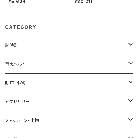
¥5,624
¥30,211
ルチカラー 長傘 4020
Snap Closure カードケース
名刺入れ 1204393-forestgr
een ユニセックス forestgree
n カードケース
CATEGORY
腕時計
ELGIN
替えベルト
SALVATORE MARRA
COACH
財布・小物
CASIO
DANIEL WELLINGTON
SONNE
アクセサリー
GRANDEUR
LACOSTE
DUCT
GUCCI
ファッション・小物