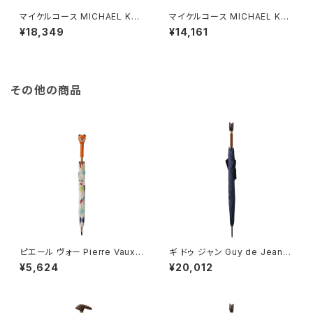
マイケルコース MICHAEL KO
マイケルコース MICHAEL KO
RS ショルダーバッグ 35F1GTV
RS ショルダーバッグ 35F1STV
¥18,349
¥14,161
C6T-LUGGAGE レディース ア
C2B-BLACK レディース ブラッ
ウトレット JET SET TRAVEL
ク
MD DOME XCROSS XBODY
ブラウン ゴールド金具
その他の商品
ピエール ヴォー Pierre Vaux
ギ ドゥ ジャン Guy de Jean T
キッズ傘 長傘 kids-32 キッズ
ETES 長傘 classic-cat-nav
¥5,624
¥20,012
マルチカラー 長傘 4020
y ユニセックス navy 長傘 tete
s