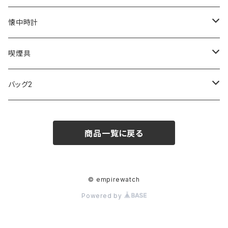
SKAGEN
COACH
DANIEL WELLINGTON
MONTBLANC
GULLWING
MONDAINE
CROSS
CASIO
AMOS
CREATE
懐中時計
FOOTBALL WATCHES
BVLGARI
SWAROVSKI
Fashion Accessory Cllection
LESPORTSAC
MAWA
MONTBLANC
OMMIX
TORAY
MONDAINE
喫煙具
ARCA FUTURA
VANQUISH
VIVIENNE WESTWOOD
ISLAND
PRADA
その他
SWAROVSKI
COACH
OMRON
ZIPPO
バッグ2
MAURO JERARDI
FURBO
COACH
DEUS EX MACHINA
ARC'TERYX
DANIEL WELLINGTON
DANIEL WELLINGTON
MATTEL
Star Donut
CARAN d'ACHE
JAN SPORT
商品一覧に戻る
POS
鈴堂
BRAUN
HUF
MISZAPATO
LUSSO
その他
SPICE OF LIFE
TSUBOTA PEARL
LOEWE
DISNEY
DUNHILL
MICHAEL KORS
ATLANTIC STARS
BROMPTON
TANACOCORO
SMYTHSON
Micol
© empirewatch
Powered by
FOREVER
BEAMZSQUARE
MARC JACOBS
VIVIENNE WESTWOOD
HAMILTON
WOODEN