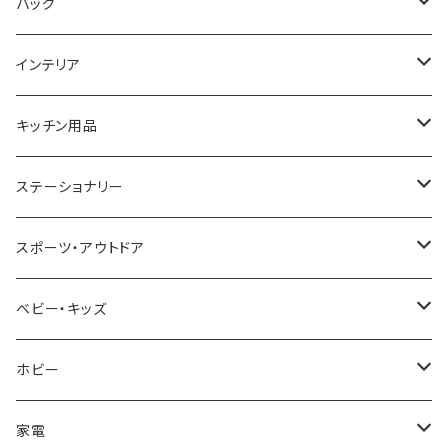
COGU
DIESEL
TRANSNUMBER
TIFFANY&CO
DAKS
バッグ
GAGA MILANO
MICHAEL KORS
SAAMA HOMME
FOLLI FOLLIE
栃木レザー
MANHATTAN PORTAGE
インテリア
CACTUS
NO BRAND
ARNOLD PALMER
POLICE
NIKE
United HOMME
CRYSTOCRAFT
キッチン用品
TIMEX
MICHAEL KORS
PAUL HEWITT
DUNHILL
RODANIA
SEIKO
I'mD
ステーショナリー
NIXON
DIESEL
22designstudio
NEWYORKER
BEAMZSQUARE
CITIZEN
Helios
LAMY
スポーツ・アウトドア
AVALANCHE
ALV
BOTTEGA VENETA
OROBIANCO
BLAZER CLUB
BRAUN
VALENTINO VISCANI
WATERMAN
Trangia
ベビー・キッズ
ORIENT
Merge
EMPORIO ARMANI
Ellese
ANDY HAWARD
RHYTHM
PARKER
Barebones
ふわりぃ
ホビー
ZEPPELIN
ETTINGER
CALVIN KLEIN
COLEMAN
G GUSTO
BLOSSOM
PELIKAN
FEUERHAND
ERGO BABY
その他
家電