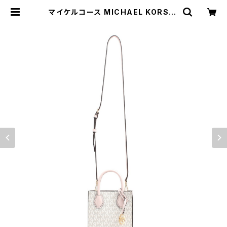
マイケルコース MICHAEL KORS シ
ョルダーバッグ 35T1GM9C0I-PW
DBLSHMLT レディース PWDBLS
HMLT ホワイト ピンク | empirew
atch