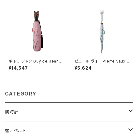
カードケース
ギ ドゥ ジャン Guy de Jean 1
ピエール ヴォー Pierre Vaux
02147 折りたたみ傘 102110-c
キッズ傘 長傘 kids-27 キッズ
¥14,547
¥5,624
at-oldpink ユニセックス oldp
マルチカラー 長傘 4020
ink 折畳傘 102147
CATEGORY
腕時計
ELGIN
替えベルト