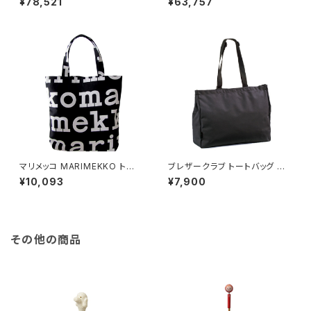
¥78,521
¥63,757
ッグ LFRG-0XX-SCNP-999S
ッグ 2WAY LHMP-1XX-SCXX
レディース ザ フリンジ THE FR
-951S レディース TOP HAND
INGE ブラック
LE PEBBLE MINI WARMTAU
PE ベージュ
マリメッコ MARIMEKKO トート
ブレザークラブ トートバッグ ハ
バッグ レディース 047312-911
ンドバッグ メンズ 53385 ブラッ
¥10,093
¥7,900
LOGO NOTKO ブラック
ク 国内正規 ブラック
その他の商品