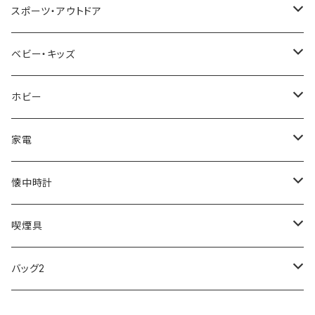
NIXON
DIESEL
22designstudio
NEWYORKER
BEAMZSQUARE
CITIZEN
Helios
LAMY
スポーツ・アウトドア
AVALANCHE
ALV
BOTTEGA VENETA
OROBIANCO
BLAZER CLUB
BRAUN
VALENTINO VISCANI
WATERMAN
Trangia
ベビー・キッズ
ORIENT
Merge
EMPORIO ARMANI
Ellese
ANDY HAWARD
RHYTHM
PARKER
Barebones
ふわりぃ
ホビー
ZEPPELIN
ETTINGER
CALVIN KLEIN
COLEMAN
G GUSTO
BLOSSOM
PELIKAN
FEUERHAND
ERGO BABY
その他
家電
SKAGEN
COACH
DANIEL WELLINGTON
MONTBLANC
GULLWING
MONDAINE
CROSS
CASIO
AMOS
CREATE
懐中時計
FOOTBALL WATCHES
BVLGARI
SWAROVSKI
Fashion Accessory Cllection
LESPORTSAC
MAWA
MONTBLANC
OMMIX
TORAY
MONDAINE
喫煙具
ARCA FUTURA
VANQUISH
VIVIENNE WESTWOOD
ISLAND
PRADA
その他
SWAROVSKI
COACH
OMRON
ZIPPO
バッグ2
MAURO JERARDI
FURBO
COACH
DEUS EX MACHINA
ARC'TERYX
DANIEL WELLINGTON
DANIEL WELLINGTON
MATTEL
Star Donut
CARAN d'ACHE
JAN SPORT