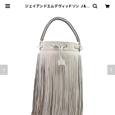
ジェイアンドエムデヴィッドソン J&M
DAVIDSON ショルダーバッグ 2WA
Y LFRG-0WV-SCNP-951S レデ
ィース フリンジ THE FRINGE WAR
MTAUPE ベージュ グレージュ | em
pirewatch