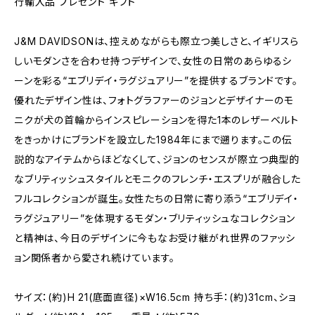
行輸入品 プレゼント ギフト
J&M DAVIDSONは、控えめながらも際立つ美しさと、イギリスら
しいモダンさを合わせ持つデザインで、女性の日常のあらゆるシ
ーンを彩る“エブリデイ・ラグジュアリー”を提供するブランドです。
優れたデザイン性は、フォトグラファーのジョンとデザイナーのモ
ニクが犬の首輪からインスピレーションを得た1本のレザーベルト
をきっかけにブランドを設立した1984年にまで遡ります。この伝
説的なアイテムからほどなくして、ジョンのセンスが際立つ典型的
なブリティッシュスタイルとモニクのフレンチ・エスプリが融合した
フルコレクションが誕生。女性たちの日常に寄り添う“エブリデイ・
ラグジュアリー”を体現するモダン・ブリティッシュなコレクション
と精神は、今日のデザインに今もなお受け継がれ世界のファッシ
ョン関係者から愛され続けています。
サイズ：(約)H 21(底面直径)×W16.5cm 持ち手：(約)31cm、ショ