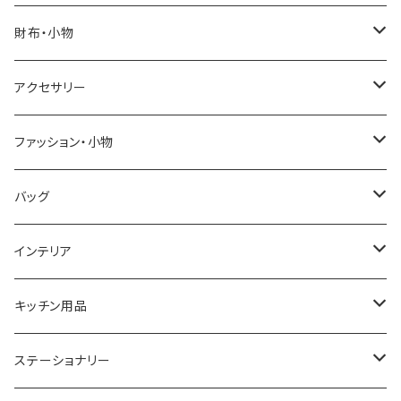
SALVATORE MARRA
COACH
財布・小物
CASIO
DANIEL WELLINGTON
SONNE
アクセサリー
GRANDEUR
LACOSTE
DUCT
GUCCI
ファッション・小物
COGU
DIESEL
TRANSNUMBER
TIFFANY&CO
DAKS
バッグ
GAGA MILANO
MICHAEL KORS
SAAMA HOMME
FOLLI FOLLIE
栃木レザー
MANHATTAN PORTAGE
インテリア
CACTUS
NO BRAND
ARNOLD PALMER
POLICE
NIKE
United HOMME
CRYSTOCRAFT
キッチン用品
TIMEX
MICHAEL KORS
PAUL HEWITT
DUNHILL
RODANIA
SEIKO
I'mD
ステーショナリー