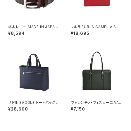
栃木レザー MADE IN JAPAN
フルラ FURLA CAMELIA S C
ベルト 本革 日本製 メイドイン
OMPACT WALLETS 二つ折り
¥8,594
¥18,695
ジャパン 50051665-brown メ
財布 wp00315-are000-430
ンズ BROWN ベルト
5s レディース レッド×ピンク
サドル SADDLE トートバッグ ミ
ヴァレンチノ・ヴィスカーニ VAL
ニトート 牛革 本革 日本製 姫路
ENTINO VISCANI ビジネスバ
¥28,600
¥7,150
産 自立 53447-3h メンズ レデ
ッグ リクルートバッグ トートバッ
ィース ネイビー
グ A4ファイル 53446-1h メン
ズ ブラック