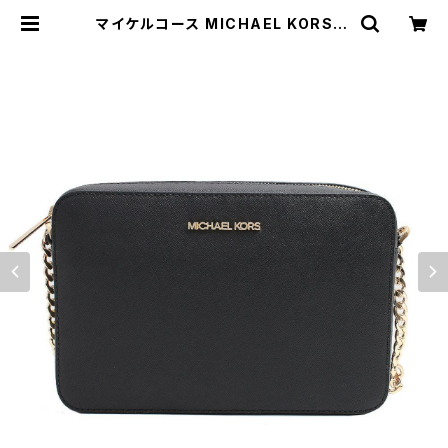
マイケルコース MICHAEL KORS シ
ョルダーバッグ 35T8GTTC9L-BL
ACK レディース ブラック | empire
watch