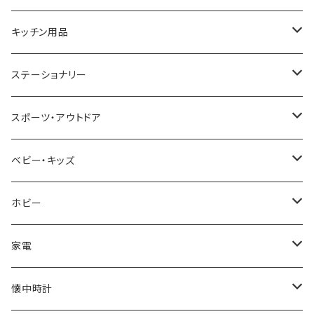
CACTUS
NO BRAND
ARNOLD PALMER
POLICE
NIKE
United HOMME
CRYSTOCRAFT
キッチン用品
TIMEX
MICHAEL KORS
PAUL HEWITT
DUNHILL
RODANIA
SEIKO
I'mD
ステーショナリー
NIXON
DIESEL
22designstudio
NEWYORKER
BEAMZSQUARE
CITIZEN
Helios
LAMY
スポーツ・アウトドア
AVALANCHE
ALV
BOTTEGA VENETA
OROBIANCO
BLAZER CLUB
BRAUN
VALENTINO VISCANI
WATERMAN
Trangia
ベビー・キッズ
ORIENT
Merge
EMPORIO ARMANI
Ellese
ANDY HAWARD
RHYTHM
PARKER
Barebones
ふわりぃ
ホビー
ZEPPELIN
ETTINGER
CALVIN KLEIN
COLEMAN
G GUSTO
BLOSSOM
PELIKAN
FEUERHAND
ERGO BABY
その他
家電
SKAGEN
COACH
DANIEL WELLINGTON
MONTBLANC
GULLWING
MONDAINE
CROSS
CASIO
AMOS
CREATE
懐中時計