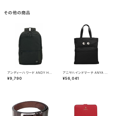
MD DOME XCROSS XBODY
ブラウン ゴールド金具
その他の商品
アンディーハワード ANDY HA
アニヤハインドマーチ ANYA HI
WARD ビジネスリュック 30L
NDMARCH Eyes トート トート
¥9,790
¥56,041
大容量 2室 A3対応 ノートPC収
バッグ 193580 ユニセックス Bl
納対応 42599-1h メンズ ブラ
ack(ブラック)
ック