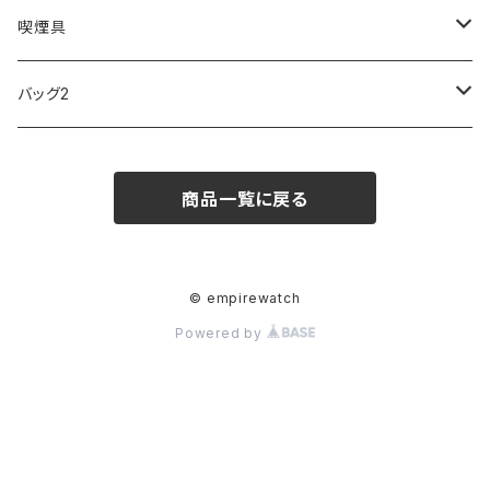
FOOTBALL WATCHES
BVLGARI
SWAROVSKI
Fashion Accessory Cllection
LESPORTSAC
MAWA
MONTBLANC
OMMIX
TORAY
MONDAINE
喫煙具
ARCA FUTURA
VANQUISH
VIVIENNE WESTWOOD
ISLAND
PRADA
その他
SWAROVSKI
COACH
OMRON
ZIPPO
バッグ2
MAURO JERARDI
FURBO
COACH
DEUS EX MACHINA
ARC'TERYX
DANIEL WELLINGTON
DANIEL WELLINGTON
MATTEL
Star Donut
CARAN d'ACHE
JAN SPORT
商品一覧に戻る
POS
鈴堂
BRAUN
HUF
MISZAPATO
LUSSO
その他
SPICE OF LIFE
TSUBOTA PEARL
LOEWE
DISNEY
DUNHILL
MICHAEL KORS
ATLANTIC STARS
BROMPTON
TANACOCORO
Micol
© empirewatch
Powered by
FOREVER
BEAMZSQUARE
MARC JACOBS
VIVIENNE WESTWOOD
HAMILTON
WOODEN
FRANK MIURA
RODANIA
KATE SPADE
JOHNSTONS
JULY NINE
DR.VRANJES