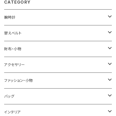
CATEGORY
腕時計
ELGIN
替えベルト
SALVATORE MARRA
COACH
財布・小物
CASIO
DANIEL WELLINGTON
SONNE
アクセサリー
GRANDEUR
LACOSTE
DUCT
GUCCI
ファッション・小物
COGU
DIESEL
TRANSNUMBER
TIFFANY&CO
DAKS
バッグ
GAGA MILANO
MICHAEL KORS
SAAMA HOMME
FOLLI FOLLIE
栃木レザー
MANHATTAN PORTAGE
インテリア