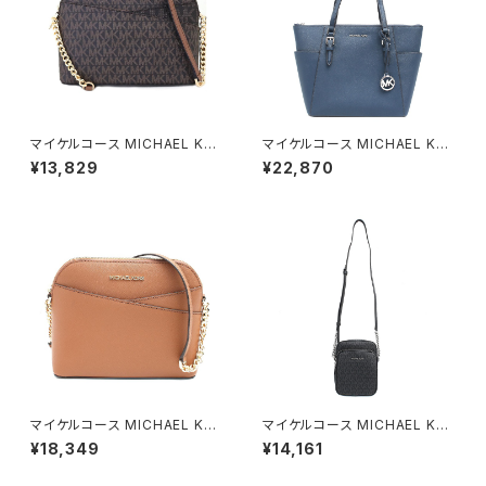
マイケルコース MICHAEL KO
マイケルコース MICHAEL KO
RS ショルダーバッグ 35F1GTV
RS トートバッグ 35F0SCFT3L
¥13,829
¥22,870
C6B-BROWN レディース アウ
-NAVY レディース アウトレット
トレット ジェットセットトラベル
レザー CHARLOTTE ダークネ
シグネチャー ブラウン
イビー
マイケルコース MICHAEL KO
マイケルコース MICHAEL KO
RS ショルダーバッグ 35F1GTV
RS ショルダーバッグ 35F1STV
¥18,349
¥14,161
C6T-LUGGAGE レディース ア
C2B-BLACK レディース ブラッ
ウトレット JET SET TRAVEL
ク