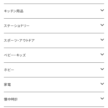
CACTUS
NO BRAND
ARNOLD PALMER
POLICE
NIKE
United HOMME
CRYSTOCRAFT
キッチン用品
TIMEX
MICHAEL KORS
PAUL HEWITT
DUNHILL
RODANIA
SEIKO
I'mD
ステーショナリー
NIXON
DIESEL
22designstudio
NEWYORKER
BEAMZSQUARE
CITIZEN
Helios
LAMY
スポーツ・アウトドア
AVALANCHE
ALV
BOTTEGA VENETA
OROBIANCO
BLAZER CLUB
BRAUN
VALENTINO VISCANI
WATERMAN
Trangia
ベビー・キッズ
ORIENT
Merge
EMPORIO ARMANI
Ellese
ANDY HAWARD
RHYTHM
PARKER
Barebones
ふわりぃ
ホビー
ZEPPELIN
ETTINGER
CALVIN KLEIN
COLEMAN
G GUSTO
BLOSSOM
PELIKAN
FEUERHAND
ERGO BABY
その他
家電
SKAGEN
COACH
DANIEL WELLINGTON
MONTBLANC
GULLWING
MONDAINE
CROSS
CASIO
AMOS
CREATE
懐中時計