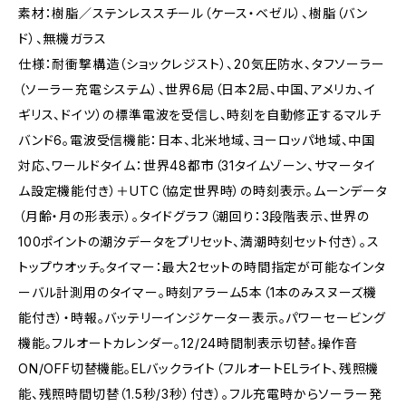
素材：樹脂／ステンレススチール（ケース・ベゼル）、樹脂（バン
ド）、無機ガラス
仕様：耐衝撃構造（ショックレジスト）、20気圧防水、タフソーラー
（ソーラー充電システム）、世界6局（日本2局、中国、アメリカ、イ
ギリス、ドイツ）の標準電波を受信し、時刻を自動修正するマルチ
バンド6。電波受信機能：日本、北米地域、ヨーロッパ地域、中国
対応、ワールドタイム：世界48都市（31タイムゾーン、サマータイ
ム設定機能付き）＋UTC（協定世界時）の時刻表示。ムーンデータ
（月齢・月の形表示）。タイドグラフ（潮回り：3段階表示、世界の
100ポイントの潮汐データをプリセット、満潮時刻セット付き）。ス
トップウオッチ。タイマー：最大2セットの時間指定が可能なインタ
ーバル計測用のタイマー。時刻アラーム5本（1本のみスヌーズ機
能付き）・時報。バッテリーインジケーター表示。パワーセービング
機能。フルオートカレンダー。12/24時間制表示切替。操作音
ON/OFF切替機能。ELバックライト（フルオートELライト、残照機
能、残照時間切替（1.5秒/3秒）付き）。フル充電時からソーラー発