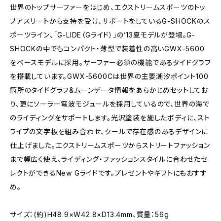
世界のトップサーファーをはじめ、エクストリームスポーツのトッ
プアスリートから支持を受け、サポートをしているG-SHOCKのス
ポーツライン、「G-LIDE（Gライド）」の’13夏モデルが登場。G-
SHOCKの中でもコンパクト・薄型で装着性の高いGWX-5600
をベースモデルに採用。サーファー必須の機能であるタイドグラフ
を搭載しています。GWX-5600Cは世界の主要潮汐ポイント100
箇所のタイドグラフ&ムーンデータ情報をあらかじめセットしてお
り、更にソーラー電波モジュールを採用しているので、世界の海で
のライディングをサポートします。光沢塗装を施したボディに、スト
ライプの文字板を組み合わせ、クールで存在感のあるデザインに
仕上げました。エクストリームスポーツからストリートファッション
まで幅広く使え、ライディング・ファッションスタイルに合わせたセ
レクトができるNew Gライドです。プレゼントやギフトにもおすす
め。
サイズ：(約)H48.9×W42.8×D13.4mm、質量：56g