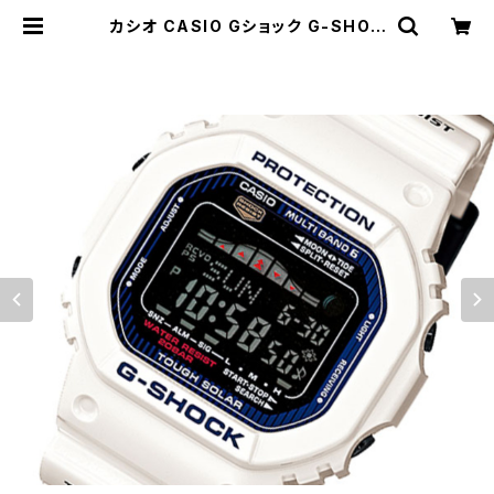
カシオ CASIO Gショック G-SHOC
K G-LIDE メンズ 腕時計 GWX-56
00C-7JF 国内正規 液晶 | empire
watch