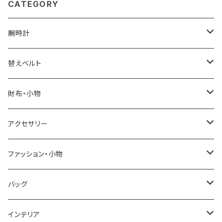
CATEGORY
腕時計
ELGIN
替えベルト
SALVATORE MARRA
COACH
財布・小物
CASIO
DANIEL WELLINGTON
SONNE
アクセサリー
GRANDEUR
LACOSTE
DUCT
GUCCI
ファッション・小物
COGU
DIESEL
TRANSNUMBER
TIFFANY&CO
DAKS
バッグ
GAGA MILANO
MICHAEL KORS
SAAMA HOMME
FOLLI FOLLIE
栃木レザー
MANHATTAN PORTAGE
インテリア