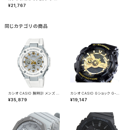
OCK G-LIDE メンズ 腕時計 G
¥21,767
WX-5600C-7JF 国内正規 液
晶
同じカテゴリの商品
カシオ CASIO 腕時計 メンズ G
カシオ CASIO Gショック G-SH
ST-W300-7AJF G-SHOCK
OCK ハイパーカラーズ 腕時計
¥35,879
¥19,147
クォーツ シルバー ホワイト国内
GA-110GB-１A ゴールド
正規