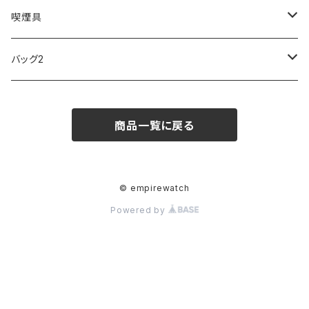
FOOTBALL WATCHES
BVLGARI
SWAROVSKI
Fashion Accessory Cllection
LESPORTSAC
MAWA
MONTBLANC
OMMIX
TORAY
MONDAINE
喫煙具
ARCA FUTURA
VANQUISH
VIVIENNE WESTWOOD
ISLAND
PRADA
その他
SWAROVSKI
COACH
OMRON
ZIPPO
バッグ2
MAURO JERARDI
FURBO
COACH
DEUS EX MACHINA
ARC'TERYX
DANIEL WELLINGTON
DANIEL WELLINGTON
MATTEL
Star Donut
CARAN d'ACHE
JAN SPORT
商品一覧に戻る
POS
鈴堂
BRAUN
HUF
MISZAPATO
LUSSO
その他
SPICE OF LIFE
TSUBOTA PEARL
LOEWE
DISNEY
DUNHILL
MICHAEL KORS
ATLANTIC STARS
BROMPTON
TANACOCORO
Micol
© empirewatch
Powered by
FOREVER
BEAMZSQUARE
MARC JACOBS
VIVIENNE WESTWOOD
HAMILTON
WOODEN
FRANK MIURA
RODANIA
KATE SPADE
JOHNSTONS
JULY NINE
DR.VRANJES