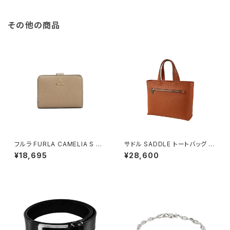
その他の商品
フルラ FURLA CAMELIA S C
サドル SADDLE トートバッグ ミ
OMPACT WALLETS 二つ折り
ニトート 牛革 本革 日本製 姫路
¥18,695
¥28,600
財布 wp00315-are000-125
産 自立 53447-17h メンズ レ
7s レディース グレージュ
ディース オレンジ