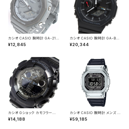
カシオ CASIO 腕時計 GA-211
カシオ CASIO 腕時計 GA-B21
0ET-8A メンズ レディース Gシ
00-1A メンズ Gショック G-SH
¥12,845
¥20,344
ョック G-SHOCK クォーツ グレ
OCK タフソーラー ブラック
ー
カシオ Gショック カモフラージュ
カシオ CASIO 腕時計 メンズ G
ダイアル メンズ 腕時計 GA-10
MW-B5000-1JF G-SHOCK
¥14,188
¥59,185
0CF-1A シルバー シルバー
クォーツ ブラック シルバー国内
正規