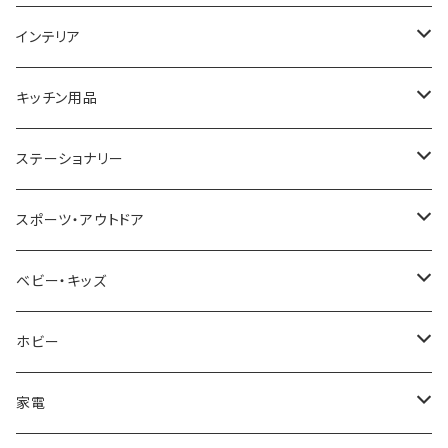
GAGA MILANO
MICHAEL KORS
SAAMA HOMME
FOLLI FOLLIE
栃木レザー
MANHATTAN PORTAGE
インテリア
CACTUS
NO BRAND
ARNOLD PALMER
POLICE
NIKE
United HOMME
CRYSTOCRAFT
キッチン用品
TIMEX
MICHAEL KORS
PAUL HEWITT
DUNHILL
RODANIA
SEIKO
I'mD
ステーショナリー
NIXON
DIESEL
22designstudio
NEWYORKER
BEAMZSQUARE
CITIZEN
Helios
LAMY
スポーツ・アウトドア
AVALANCHE
ALV
BOTTEGA VENETA
OROBIANCO
BLAZER CLUB
BRAUN
VALENTINO VISCANI
WATERMAN
Trangia
ベビー・キッズ
ORIENT
Merge
EMPORIO ARMANI
Ellese
ANDY HAWARD
RHYTHM
PARKER
Barebones
ふわりぃ
ホビー
ZEPPELIN
ETTINGER
CALVIN KLEIN
COLEMAN
G GUSTO
BLOSSOM
PELIKAN
FEUERHAND
ERGO BABY
その他
家電