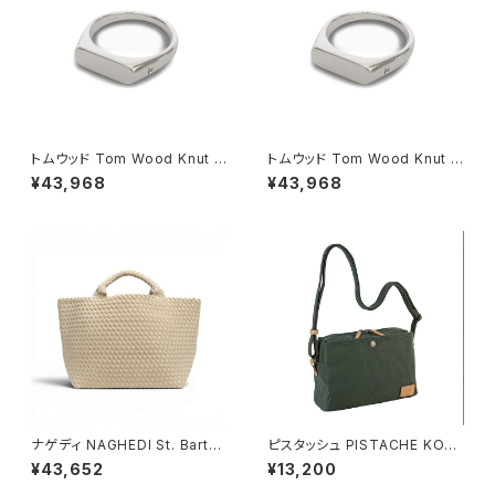
トムウッド Tom Wood Knut R
トムウッド Tom Wood Knut R
ing リング 100572-48 シルバ
ing リング 100572-54 シルバ
¥43,968
¥43,968
ー
ー
ナゲディ NAGHEDI St. Barths
ピスタッシュ PISTACHE KON
Medium Tote セント・バーツ
BU ミニショルダーバッグ 撥水
¥43,652
¥13,200
ミディアムトート トートバッグ sn
軽量 A5対応 斜めがけ 33796
03013ld-ecru レディース ecr
-2h メンズ レディース カーキ