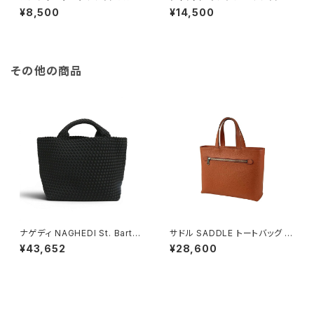
ドバッグ 25814 ブラック 国内正
カンドバッグ 25681 ブラック 国
¥8,500
¥14,500
規 ブラック
内正規 ブラック
その他の商品
ナゲディ NAGHEDI St. Barths
サドル SADDLE トートバッグ ミ
Medium Tote セント・バーツ
ニトート 牛革 本革 日本製 姫路
¥43,652
¥28,600
ミディアムトート トートバッグ sn
産 自立 53447-17h メンズ レ
03013ld-onyx レディース on
ディース オレンジ
yx