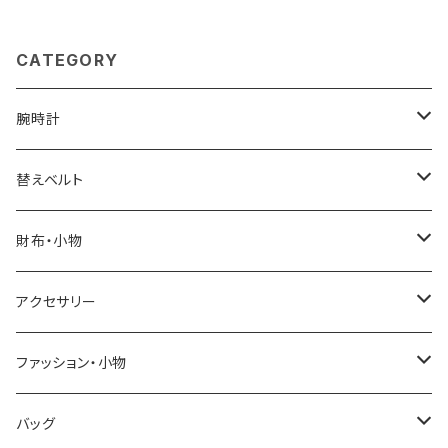
u
CATEGORY
腕時計
ELGIN
替えベルト
SALVATORE MARRA
COACH
財布・小物
CASIO
DANIEL WELLINGTON
SONNE
アクセサリー
GRANDEUR
LACOSTE
DUCT
GUCCI
ファッション・小物
COGU
DIESEL
TRANSNUMBER
TIFFANY&CO
DAKS
バッグ