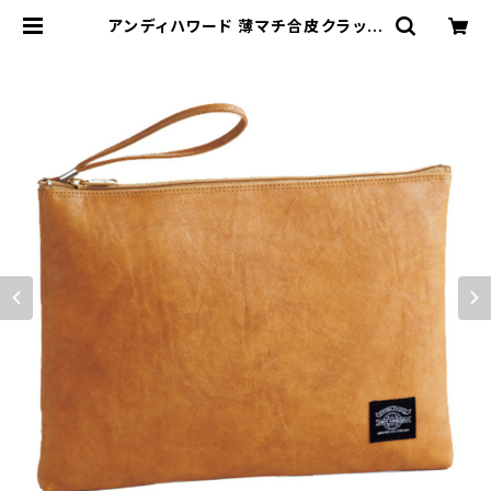
アンディハワード 薄マチ合皮クラッチ
バッグ メンズ 23470 キャメル 国内
正規 キャメル | empirewatch