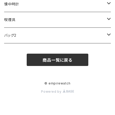
SKAGEN
COACH
DANIEL WELLINGTON
MONTBLANC
GULLWING
MONDAINE
CROSS
CASIO
AMOS
CREATE
懐中時計
FOOTBALL WATCHES
BVLGARI
SWAROVSKI
Fashion Accessory Cllection
LESPORTSAC
MAWA
MONTBLANC
OMMIX
TORAY
MONDAINE
喫煙具
ARCA FUTURA
VANQUISH
VIVIENNE WESTWOOD
ISLAND
PRADA
その他
SWAROVSKI
COACH
OMRON
ZIPPO
バッグ2
MAURO JERARDI
FURBO
COACH
DEUS EX MACHINA
ARC'TERYX
DANIEL WELLINGTON
DANIEL WELLINGTON
MATTEL
Star Donut
CARAN d'ACHE
JAN SPORT
商品一覧に戻る
POS
鈴堂
BRAUN
HUF
MISZAPATO
LUSSO
その他
SPICE OF LIFE
TSUBOTA PEARL
LOEWE
DISNEY
DUNHILL
MICHAEL KORS
ATLANTIC STARS
BROMPTON
TANACOCORO
Micol
© empirewatch
Powered by
FOREVER
BEAMZSQUARE
MARC JACOBS
VIVIENNE WESTWOOD
HAMILTON
WOODEN
FRANK MIURA
RODANIA
KATE SPADE
JOHNSTONS
JULY NINE
DR.VRANJES