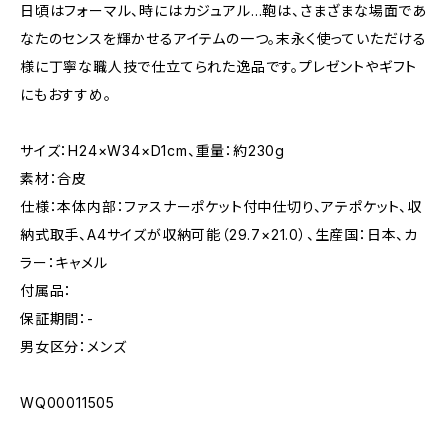
日頃はフォーマル、時にはカジュアル…鞄は、さまざまな場面であ
なたのセンスを輝かせるアイテムの一つ。末永く使っていただける
様に丁寧な職人技で仕立てられた逸品です。プレゼントやギフト
にもおすすめ。
サイズ：H24×W34×D1cm、重量：約230g
素材：合皮
仕様：本体内部：ファスナーポケット付中仕切り、アテポケット、収
納式取手、A4サイズが収納可能（29.7×21.0）、生産国：日本、カ
ラー：キャメル
付属品：
保証期間：-
男女区分：メンズ
WQ00011505