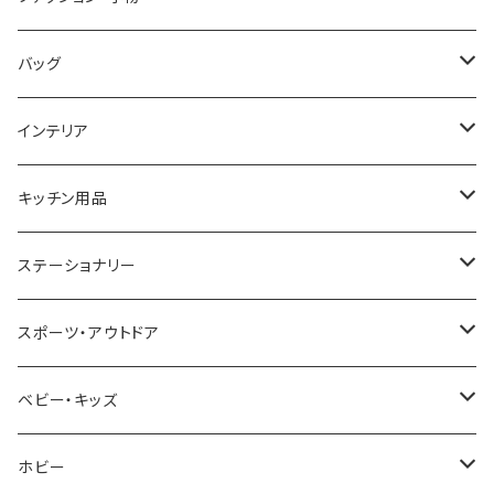
COGU
DIESEL
TRANSNUMBER
TIFFANY&CO
DAKS
バッグ
GAGA MILANO
MICHAEL KORS
SAAMA HOMME
FOLLI FOLLIE
栃木レザー
MANHATTAN PORTAGE
インテリア
CACTUS
NO BRAND
ARNOLD PALMER
POLICE
NIKE
United HOMME
CRYSTOCRAFT
キッチン用品
TIMEX
MICHAEL KORS
PAUL HEWITT
DUNHILL
RODANIA
SEIKO
I'mD
ステーショナリー
NIXON
DIESEL
22designstudio
NEWYORKER
BEAMZSQUARE
CITIZEN
Helios
LAMY
スポーツ・アウトドア
AVALANCHE
ALV
BOTTEGA VENETA
OROBIANCO
BLAZER CLUB
BRAUN
VALENTINO VISCANI
WATERMAN
Trangia
ベビー・キッズ
ORIENT
Merge
EMPORIO ARMANI
Ellese
ANDY HAWARD
RHYTHM
PARKER
Barebones
ふわりぃ
ホビー