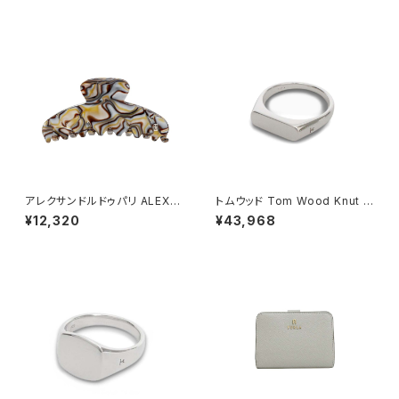
2s レディース ブルー×ライトブ
h メンズ レディース ネイビー
ルー
アレクサンドルドゥパリ ALEXA
トムウッド Tom Wood Knut R
NDRE DE PARIS BASIC CLA
ing リング 100572-46 シルバ
¥12,320
¥43,968
SSIQUES ヘアクリップ ACCM
ー
-7705O-ONYX レディース