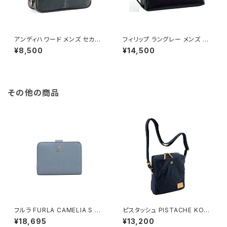
アンディハワード メンズ セカン
フィリップ ラングレー メンズ セ
ドバッグ 25814 ブラック 国内正
カンドバッグ 25681 ブラック 国
¥8,500
¥14,500
規 ブラック
内正規 ブラック
その他の商品
フルラ FURLA CAMELIA S C
ピスタッシュ PISTACHE KON
OMPACT WALLETS 二つ折り
BU ミニショルダーバッグ 撥水
¥18,695
¥13,200
財布 wp00315-are000-435
軽量 縦型 斜めがけ 33797-3