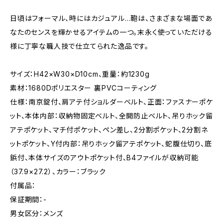
日頃はフォーマル、時にはカジュアル…鞄は、さまざまな場面であ
なたのセンスを輝かせるアイテムの一つ。末永く使っていただける
様に丁寧な職人技で仕立てられた逸品です。
サイズ：H42×W30×D10cm、重量：約1230g
素材：1680Dポリエスター 裏PVCコーティング
仕様：南京錠付、肩アテ付ショルダーベルト、正面：ファスナーポケ
ット、本体内部：収納物固定ベルト、全開防止ベルト、吊りホック留
アテポケット、マチ付ポケット、ペン差し、2分割ポケット、2分割ネ
ットポケット、Y付内部：吊りホック留アテポケット、蛇腹仕切り、底
鋲付、本体サイズのアウトポケット付、B4ファイルが収納可能
（37.9×27.2）、カラー：ブラック
付属品：
保証期間：-
男女区分：メンズ