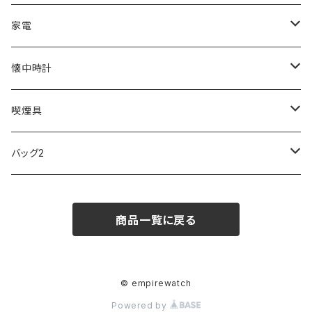
ZEPPELIN
ETTINGER
CALVIN KLEIN
COLEMAN
G GUSTO
BLOSSOM
PELIKAN
FEUERHAND
ERGO BABY
その他
家電
SKAGEN
COACH
DANIEL WELLINGTON
MONTBLANC
GULLWING
MONDAINE
CROSS
CASIO
AMOS
CREATE
懐中時計
FOOTBALL WATCHES
BVLGARI
SWAROVSKI
Fashion Accessory Cllection
LESPORTSAC
MAWA
MONTBLANC
OMMIX
TORAY
MONDAINE
喫煙具
ARCA FUTURA
VANQUISH
VIVIENNE WESTWOOD
ISLAND
PRADA
その他
SWAROVSKI
COACH
OMRON
ZIPPO
バッグ2
MAURO JERARDI
FURBO
COACH
DEUS EX MACHINA
ARC'TERYX
DANIEL WELLINGTON
DANIEL WELLINGTON
MATTEL
Star Donut
CARAN d'ACHE
JAN SPORT
商品一覧に戻る
POS
鈴堂
BRAUN
HUF
MISZAPATO
LUSSO
その他
SPICE OF LIFE
TSUBOTA PEARL
LOEWE
DISNEY
DUNHILL
MICHAEL KORS
ATLANTIC STARS
BROMPTON
TANACOCORO
Micol
© empirewatch
Powered by