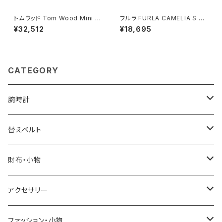
トムウッド Tom Wood Mini C
フルラ FURLA CAMELIA S C
ushion リング 100771-50 シ
OMPACT WALLETS 二つ折り
¥32,512
¥18,695
ルバー
財布 wp00315-are000-435
1s レディース ライトブルー×ブ
ルー
CATEGORY
腕時計
ELGIN
替えベルト
SALVATORE MARRA
COACH
財布・小物
CASIO
DANIEL WELLINGTON
SONNE
アクセサリー
GRANDEUR
LACOSTE
DUCT
GUCCI
ファッション・小物