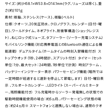
サイズ：(約)H58.1×W53.8×D14.1mm(ラグ、リューズは除く)、重
さ(約)101ｇ
素材：樹脂、ステンレス(ケース)、樹脂(ベルト)
仕様：クオーツ、20気圧防水、クロノグラフ、カレンダー(日付・曜
日)、ワールドタイム、ネオブライト、耐衝撃構造（ショックレジス
ト）、ねじロック式リューズ、タフソーラー（ソーラー充電システム）
モバイルリンク機能（対応携帯電話とのBluetooth通信による機
能連動） デュアルタイム（ホームタイムの時刻入替機能付き） ス
トップウオッチ（1秒、24時間計、スプリット付き） タイマー（セット
単位：1分、最大セット：24時間、1秒単位で計測） 時刻アラーム 、
バッテリーインジケーター表示 パワーセービング機能（暗所では
一定時間が経過すると運針を停止して節電します） 日付・曜日表
示 、フルオートカレンダー 、LEDライト（スーパーイルミネータ
ー、残照機能付き） フル充電時からソーラー発電無しの状態での
駆動時間機能使用の場合：約5ヵ月、パワーセービング状態の場
合：約24ヵ月※ スマートフォンと連携しない場合は、通常のクオ