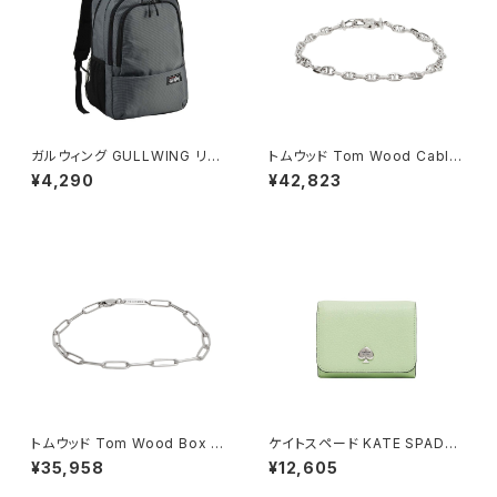
ガルウィング GULLWING リュ
トムウッド Tom Wood Cable
ック 23L 軽量 大容量 デイパッ
Bracelet ブレスレット 10008
¥4,290
¥42,823
ク 42603-12h メンズ グレー
7-65 シルバー
トムウッド Tom Wood Box Br
ケイトスペード KATE SPADE
acelet ブレスレット 100066-
ケイラ スモール Lジップ ウォレ
¥35,958
¥12,605
77 シルバー
ット 二つ折り財布 kk056-306
レディース lime frosting ライ