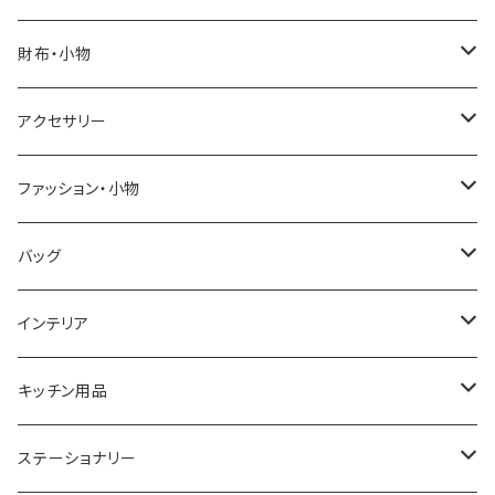
SALVATORE MARRA
COACH
財布・小物
CASIO
DANIEL WELLINGTON
SONNE
アクセサリー
GRANDEUR
LACOSTE
DUCT
GUCCI
ファッション・小物
COGU
DIESEL
TRANSNUMBER
TIFFANY&CO
DAKS
バッグ
GAGA MILANO
MICHAEL KORS
SAAMA HOMME
FOLLI FOLLIE
栃木レザー
MANHATTAN PORTAGE
インテリア
CACTUS
NO BRAND
ARNOLD PALMER
POLICE
NIKE
United HOMME
CRYSTOCRAFT
キッチン用品
TIMEX
MICHAEL KORS
PAUL HEWITT
DUNHILL
RODANIA
SEIKO
I'mD
ステーショナリー