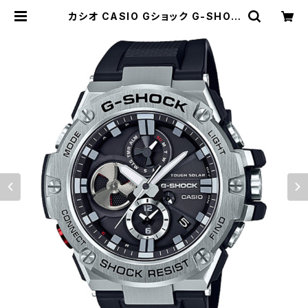
カシオ CASIO Gショック G-SHOC
K クオーツ メンズ 腕時計 GST-B10
0-1AJF ブラック 国内正規 ブラック
| empirewatch