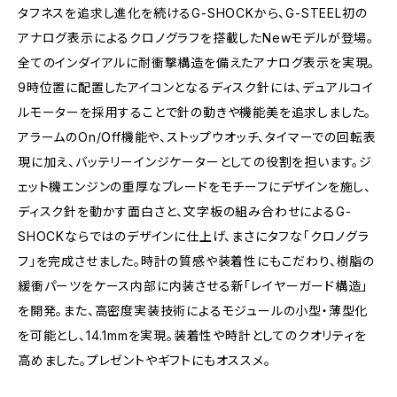
タフネスを追求し進化を続けるG-SHOCKから、G-STEEL初の
アナログ表示によるクロノグラフを搭載したNewモデルが登場。
全てのインダイアルに耐衝撃構造を備えたアナログ表示を実現。
9時位置に配置したアイコンとなるディスク針には、デュアルコイ
ルモーターを採用することで針の動きや機能美を追求しました。
アラームのOn/Off機能や、ストップウオッチ、タイマーでの回転表
現に加え、バッテリーインジケーターとしての役割を担います。ジ
ェット機エンジンの重厚なブレードをモチーフにデザインを施し、
ディスク針を動かす面白さと、文字板の組み合わせによるG-
SHOCKならではのデザインに仕上げ、まさにタフな「クロノグラ
フ」を完成させました。時計の質感や装着性にもこだわり、樹脂の
緩衝パーツをケース内部に内装させる新「レイヤーガード構造」
を開発。また、高密度実装技術によるモジュールの小型・薄型化
を可能とし、14.1mmを実現。装着性や時計としてのクオリティを
高めました。プレゼントやギフトにもオススメ。