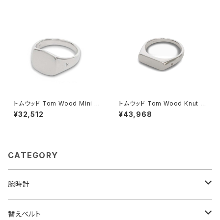
ムグリーン
トムウッド Tom Wood Mini C
トムウッド Tom Wood Knut R
ushion リング 100771-52 シ
ing リング 100572-46 シルバ
¥32,512
¥43,968
ルバー
ー
CATEGORY
腕時計
ELGIN
替えベルト