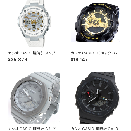
カシオ CASIO 腕時計 メンズ G
カシオ CASIO Gショック G-SH
ST-W300-7AJF G-SHOCK
OCK ハイパーカラーズ 腕時計
¥35,879
¥19,147
クォーツ シルバー ホワイト国内
GA-110GB-１A ゴールド
正規
カシオ CASIO 腕時計 GA-211
カシオ CASIO 腕時計 GA-B21