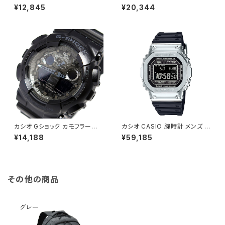
0ET-8A メンズ レディース Gシ
00-1A メンズ Gショック G-SH
¥12,845
¥20,344
ョック G-SHOCK クォーツ グレ
OCK タフソーラー ブラック
ー
カシオ Gショック カモフラージュ
カシオ CASIO 腕時計 メンズ G
ダイアル メンズ 腕時計 GA-10
MW-B5000-1JF G-SHOCK
¥14,188
¥59,185
0CF-1A シルバー シルバー
クォーツ ブラック シルバー国内
正規
その他の商品