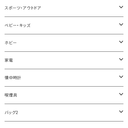
NIXON
DIESEL
22designstudio
NEWYORKER
BEAMZSQUARE
CITIZEN
Helios
LAMY
スポーツ・アウトドア
AVALANCHE
ALV
BOTTEGA VENETA
OROBIANCO
BLAZER CLUB
BRAUN
VALENTINO VISCANI
WATERMAN
Trangia
ベビー・キッズ
ORIENT
Merge
EMPORIO ARMANI
Ellese
ANDY HAWARD
RHYTHM
PARKER
Barebones
ふわりぃ
ホビー
ZEPPELIN
ETTINGER
CALVIN KLEIN
COLEMAN
G GUSTO
BLOSSOM
PELIKAN
FEUERHAND
ERGO BABY
その他
家電
SKAGEN
COACH
DANIEL WELLINGTON
MONTBLANC
GULLWING
MONDAINE
CROSS
CASIO
AMOS
CREATE
懐中時計
FOOTBALL WATCHES
BVLGARI
SWAROVSKI
Fashion Accessory Cllection
LESPORTSAC
MAWA
MONTBLANC
OMMIX
TORAY
MONDAINE
喫煙具
ARCA FUTURA
VANQUISH
VIVIENNE WESTWOOD
ISLAND
PRADA
その他
SWAROVSKI
COACH
OMRON
ZIPPO
バッグ2