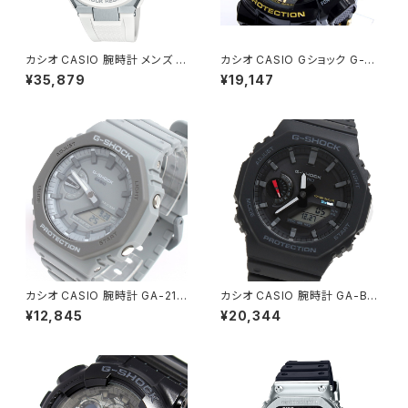
カシオ CASIO 腕時計 メンズ G
カシオ CASIO Gショック G-SH
ST-W300-7AJF G-SHOCK
OCK ハイパーカラーズ 腕時計
¥35,879
¥19,147
クォーツ シルバー ホワイト国内
GA-110GB-１A ゴールド
正規
カシオ CASIO 腕時計 GA-211
カシオ CASIO 腕時計 GA-B21
0ET-8A メンズ レディース Gシ
00-1A メンズ Gショック G-SH
¥12,845
¥20,344
ョック G-SHOCK クォーツ グレ
OCK タフソーラー ブラック
ー