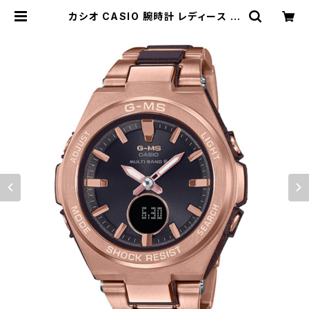
カシオ CASIO 腕時計 レディース M
SG-W200CG-5AJF BABY-G ク
ォーツ ブラック ローズゴールド国内
正規 | empirewatch