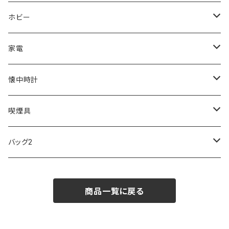
ORIENT
Merge
EMPORIO ARMANI
Ellese
ANDY HAWARD
RHYTHM
PARKER
Barebones
ふわりぃ
ホビー
ZEPPELIN
ETTINGER
CALVIN KLEIN
COLEMAN
G GUSTO
BLOSSOM
PELIKAN
FEUERHAND
ERGO BABY
その他
家電
SKAGEN
COACH
DANIEL WELLINGTON
MONTBLANC
GULLWING
MONDAINE
CROSS
CASIO
AMOS
CREATE
懐中時計
FOOTBALL WATCHES
BVLGARI
SWAROVSKI
Fashion Accessory Cllection
LESPORTSAC
MAWA
MONTBLANC
OMMIX
TORAY
MONDAINE
喫煙具
ARCA FUTURA
VANQUISH
VIVIENNE WESTWOOD
ISLAND
PRADA
その他
SWAROVSKI
COACH
OMRON
ZIPPO
バッグ2
MAURO JERARDI
FURBO
COACH
DEUS EX MACHINA
ARC'TERYX
DANIEL WELLINGTON
DANIEL WELLINGTON
MATTEL
Star Donut
CARAN d'ACHE
JAN SPORT
商品一覧に戻る
POS
鈴堂
BRAUN
HUF
MISZAPATO
LUSSO
その他
SPICE OF LIFE
TSUBOTA PEARL
LOEWE