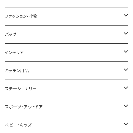
GRANDEUR
LACOSTE
DUCT
GUCCI
ファッション・小物
COGU
DIESEL
TRANSNUMBER
TIFFANY&CO
DAKS
バッグ
GAGA MILANO
MICHAEL KORS
SAAMA HOMME
FOLLI FOLLIE
栃木レザー
MANHATTAN PORTAGE
インテリア
CACTUS
NO BRAND
ARNOLD PALMER
POLICE
NIKE
United HOMME
CRYSTOCRAFT
キッチン用品
TIMEX
MICHAEL KORS
PAUL HEWITT
DUNHILL
RODANIA
SEIKO
I'mD
ステーショナリー
NIXON
DIESEL
22designstudio
NEWYORKER
BEAMZSQUARE
CITIZEN
Helios
LAMY
スポーツ・アウトドア
AVALANCHE
ALV
BOTTEGA VENETA
OROBIANCO
BLAZER CLUB
BRAUN
VALENTINO VISCANI
WATERMAN
Trangia
ベビー・キッズ