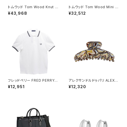
トムウッド Tom Wood Knut R
トムウッド Tom Wood Mini C
ing リング 100572-50 シルバ
ushion リング 100771-52 シ
¥43,968
¥32,512
ー
ルバー
フレッドペリー FRED PERRY T
アレクサンドルドゥパリ ALEXA
he Fred Perry Shirt M3600
NDRE DE PARIS BASIC CLA
¥12,951
¥12,320
ポロシャツ M3600-200-WHI
SSIQUES ヘアクリップ ACCM
TE-M ユニセックスホワイト シ
-7705O-ONYX レディース
ャツ