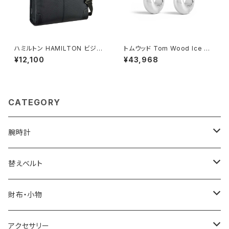
ハミルトン HAMILTON ビジネ
トムウッド Tom Wood Ice Ho
スバッグ 2層 大容量 A4ファイ
ops Small ピアス 100515-os
¥12,100
¥43,968
ル 2WAY 大開き 26723-1h メ
シルバー
ンズ ブラック
CATEGORY
腕時計
ELGIN
替えベルト
SALVATORE MARRA
COACH
財布・小物
CASIO
DANIEL WELLINGTON
SONNE
アクセサリー