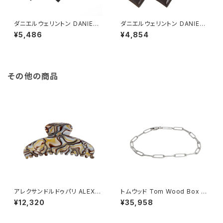
ダニエルウェリントン DANIEL
ダニエルウェリントン DANIEL
WELLINGTON 替えベルト腕
WELLINGTON 替えベルト腕
¥5,486
¥4,854
時計用 ラグ幅20mm dw0020
時計用 ラグ幅20mm dw0020
0007 dw00200108 レザー
0023 レザー ブラウン ダークブ
ブラック ブラック
ラウン
その他の商品
アレクサンドルドゥパリ ALEXA
トムウッド Tom Wood Box Br
NDRE DE PARIS BASIC CLA
acelet ブレスレット 100066-
¥12,320
¥35,958
SSIQUES ヘアクリップ ACCM
77 シルバー
-7705O-ONYX レディース