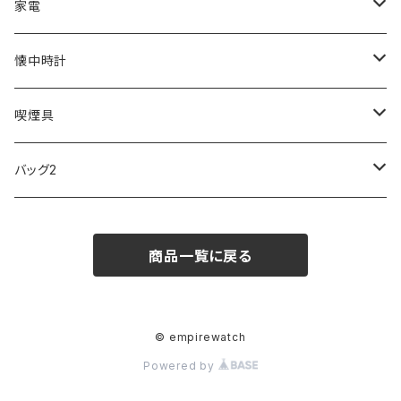
ZEPPELIN
ETTINGER
CALVIN KLEIN
COLEMAN
G GUSTO
BLOSSOM
PELIKAN
FEUERHAND
ERGO BABY
その他
家電
SKAGEN
COACH
DANIEL WELLINGTON
MONTBLANC
GULLWING
MONDAINE
CROSS
CASIO
AMOS
CREATE
懐中時計
FOOTBALL WATCHES
BVLGARI
SWAROVSKI
Fashion Accessory Cllection
LESPORTSAC
MAWA
MONTBLANC
OMMIX
TORAY
MONDAINE
喫煙具
ARCA FUTURA
VANQUISH
VIVIENNE WESTWOOD
ISLAND
PRADA
その他
SWAROVSKI
COACH
OMRON
ZIPPO
バッグ2
MAURO JERARDI
FURBO
COACH
DEUS EX MACHINA
ARC'TERYX
DANIEL WELLINGTON
DANIEL WELLINGTON
MATTEL
Star Donut
CARAN d'ACHE
JAN SPORT
商品一覧に戻る
POS
鈴堂
BRAUN
HUF
MISZAPATO
LUSSO
その他
SPICE OF LIFE
TSUBOTA PEARL
LOEWE
DISNEY
DUNHILL
MICHAEL KORS
ATLANTIC STARS
BROMPTON
TANACOCORO
Micol
© empirewatch
Powered by
FOREVER
BEAMZSQUARE
MARC JACOBS
VIVIENNE WESTWOOD
HAMILTON
WOODEN