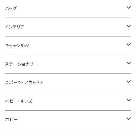
COGU
DIESEL
TRANSNUMBER
TIFFANY&CO
DAKS
バッグ
GAGA MILANO
MICHAEL KORS
SAAMA HOMME
FOLLI FOLLIE
栃木レザー
MANHATTAN PORTAGE
インテリア
CACTUS
NO BRAND
ARNOLD PALMER
POLICE
NIKE
United HOMME
CRYSTOCRAFT
キッチン用品
TIMEX
MICHAEL KORS
PAUL HEWITT
DUNHILL
RODANIA
SEIKO
I'mD
ステーショナリー
NIXON
DIESEL
22designstudio
NEWYORKER
BEAMZSQUARE
CITIZEN
Helios
LAMY
スポーツ・アウトドア
AVALANCHE
ALV
BOTTEGA VENETA
OROBIANCO
BLAZER CLUB
BRAUN
VALENTINO VISCANI
WATERMAN
Trangia
ベビー・キッズ
ORIENT
Merge
EMPORIO ARMANI
Ellese
ANDY HAWARD
RHYTHM
PARKER
Barebones
ふわりぃ
ホビー