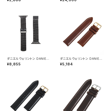
時計用 ラグ幅18mm dw0020
チベルト ケース DW01200001
0212 NATO ルビーレッド
DW01300001 ユニセックス ロ
ーズゴールド
ダニエルウェリントン DANIEL
ダニエルウェリントン DANIEL
WELLINGTON 替えベルト D
WELLINGTON 替えベルト腕
¥8,855
¥5,184
W01200019 レディース ブラッ
時計用 ラグ幅20mm dw0020
ク ラグ幅18mm
0006 dw00200107 レザー
ブラウン ブラウン