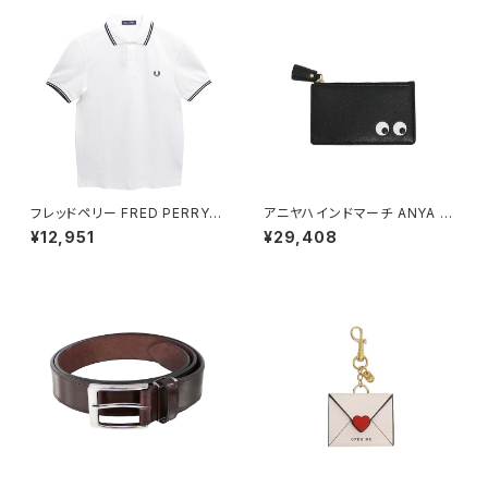
フレッドペリー FRED PERRY T
アニヤハインドマーチ ANYA HI
he Fred Perry Shirt M3600
NDMARCH Eyes ジップ・カー
¥12,951
¥29,408
ポロシャツ M3600-200-WHI
ドケース 142717 ユニセックス
TE-XL ユニセックスホワイト シ
Black(ブラック)
ャツ