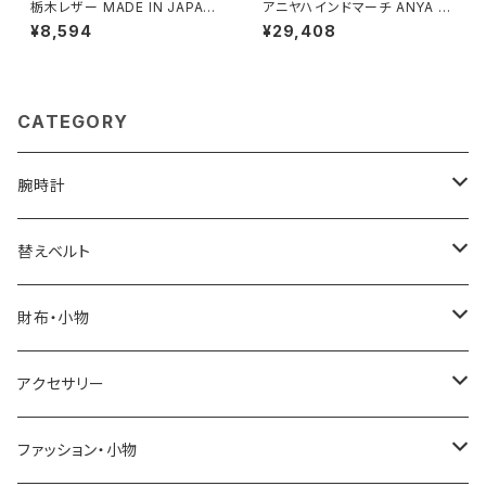
栃木レザー MADE IN JAPAN
アニヤハインドマーチ ANYA HI
ベルト 本革 日本製 メイドイン
NDMARCH I Love You チャ
¥8,594
¥29,408
ジャパン 50051665-brown メ
ーム 205368 ユニセックス Ch
ンズ BROWN ベルト
alk(チョーク)
CATEGORY
腕時計
ELGIN
替えベルト
SALVATORE MARRA
COACH
財布・小物
CASIO
DANIEL WELLINGTON
SONNE
アクセサリー
GRANDEUR
LACOSTE
DUCT
GUCCI
ファッション・小物