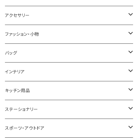
CASIO
DANIEL WELLINGTON
SONNE
アクセサリー
GRANDEUR
LACOSTE
DUCT
GUCCI
ファッション・小物
COGU
DIESEL
TRANSNUMBER
TIFFANY&CO
DAKS
バッグ
GAGA MILANO
MICHAEL KORS
SAAMA HOMME
FOLLI FOLLIE
栃木レザー
MANHATTAN PORTAGE
インテリア
CACTUS
NO BRAND
ARNOLD PALMER
POLICE
NIKE
United HOMME
CRYSTOCRAFT
キッチン用品
TIMEX
MICHAEL KORS
PAUL HEWITT
DUNHILL
RODANIA
SEIKO
I'mD
ステーショナリー
NIXON
DIESEL
22designstudio
NEWYORKER
BEAMZSQUARE
CITIZEN
Helios
LAMY
スポーツ・アウトドア