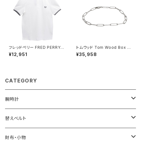
フレッドペリー FRED PERRY T
トムウッド Tom Wood Box Br
he Fred Perry Shirt M3600
acelet ブレスレット 100066-
¥12,951
¥35,958
ポロシャツ M3600-200-WHI
65 シルバー
TE-M ユニセックスホワイト シ
ャツ
CATEGORY
腕時計
ELGIN
替えベルト
SALVATORE MARRA
COACH
財布・小物