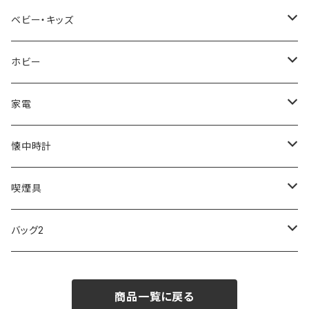
AVALANCHE
ALV
BOTTEGA VENETA
OROBIANCO
BLAZER CLUB
BRAUN
VALENTINO VISCANI
WATERMAN
Trangia
ベビー・キッズ
ORIENT
Merge
EMPORIO ARMANI
Ellese
ANDY HAWARD
RHYTHM
PARKER
Barebones
ふわりぃ
ホビー
ZEPPELIN
ETTINGER
CALVIN KLEIN
COLEMAN
G GUSTO
BLOSSOM
PELIKAN
FEUERHAND
ERGO BABY
その他
家電
SKAGEN
COACH
DANIEL WELLINGTON
MONTBLANC
GULLWING
MONDAINE
CROSS
CASIO
AMOS
CREATE
懐中時計
FOOTBALL WATCHES
BVLGARI
SWAROVSKI
Fashion Accessory Cllection
LESPORTSAC
MAWA
MONTBLANC
OMMIX
TORAY
MONDAINE
喫煙具
ARCA FUTURA
VANQUISH
VIVIENNE WESTWOOD
ISLAND
PRADA
その他
SWAROVSKI
COACH
OMRON
ZIPPO
バッグ2
MAURO JERARDI
FURBO
COACH
DEUS EX MACHINA
ARC'TERYX
DANIEL WELLINGTON
DANIEL WELLINGTON
MATTEL
Star Donut
CARAN d'ACHE
JAN SPORT
商品一覧に戻る