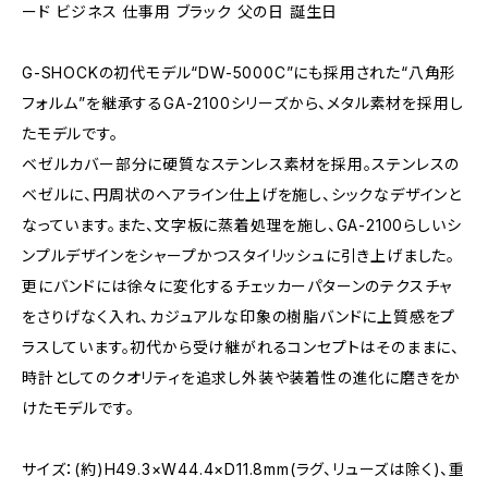
ード ビジネス 仕事用 ブラック 父の日 誕生日
G-SHOCKの初代モデル“DW-5000C”にも採用された“八角形
フォルム”を継承するGA-2100シリーズから、メタル素材を採用し
たモデルです。
ベゼルカバー部分に硬質なステンレス素材を採用。ステンレスの
ベゼルに、円周状のヘアライン仕上げを施し、シックなデザインと
なっています。また、文字板に蒸着処理を施し、GA-2100らしいシ
ンプルデザインをシャープかつスタイリッシュに引き上げました。
更にバンドには徐々に変化するチェッカーパターンのテクスチャ
をさりげなく入れ、カジュアルな印象の樹脂バンドに上質感をプ
ラスしています。初代から受け継がれるコンセプトはそのままに、
時計としてのクオリティを追求し外装や装着性の進化に磨きをか
けたモデルです。
サイズ：(約)H49.3×W44.4×D11.8mm(ラグ、リューズは除く)、重