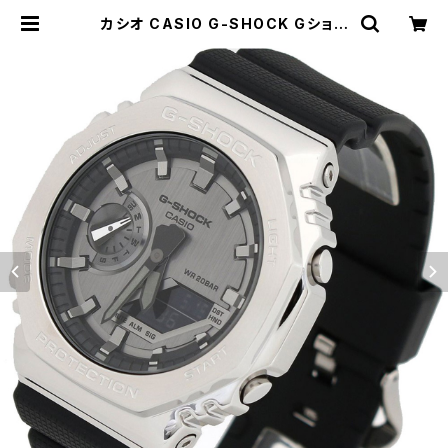
カシオ CASIO G-SHOCK Gショッ
ク 腕時計 メンズ レディース GM-21
00-1A クォーツ シルバー メタル ア
ナデジ | empirewatch