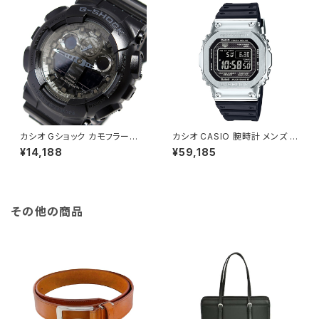
カシオ Gショック カモフラージュ
カシオ CASIO 腕時計 メンズ G
ダイアル メンズ 腕時計 GA-10
MW-B5000-1JF G-SHOCK
¥14,188
¥59,185
0CF-1A シルバー シルバー
クォーツ ブラック シルバー国内
正規
その他の商品