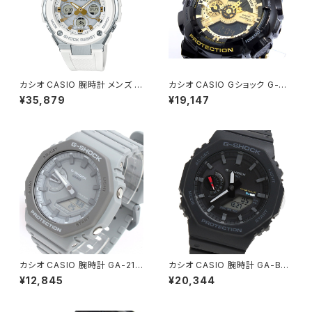
カシオ CASIO 腕時計 メンズ G
カシオ CASIO Gショック G-SH
ST-W300-7AJF G-SHOCK
OCK ハイパーカラーズ 腕時計
¥35,879
¥19,147
クォーツ シルバー ホワイト国内
GA-110GB-１A ゴールド
正規
カシオ CASIO 腕時計 GA-211
カシオ CASIO 腕時計 GA-B21
0ET-8A メンズ レディース Gシ
00-1A メンズ Gショック G-SH
¥12,845
¥20,344
ョック G-SHOCK クォーツ グレ
OCK タフソーラー ブラック
ー