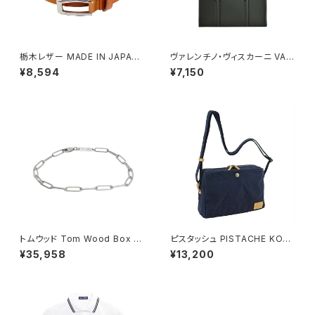
栃木レザー MADE IN JAPAN
ヴァレンチノ・ヴィスカーニ VAL
ベルト 本革 日本製 メイドイン
ENTINO VISCANI ビジネスバ
¥8,594
¥7,150
ジャパン 50051665-tan メン
ッグ リクルートバッグ トートバッ
ズ TAN ベルト
グ A4ファイル 53446-1h メン
ズ ブラック
トムウッド Tom Wood Box Br
ピスタッシュ PISTACHE KON
acelet ブレスレット 100066-
BU ミニショルダーバッグ 撥水
¥35,958
¥13,200
77 シルバー
軽量 A5対応 斜めがけ 33796
-3h メンズ レディース ネイビー