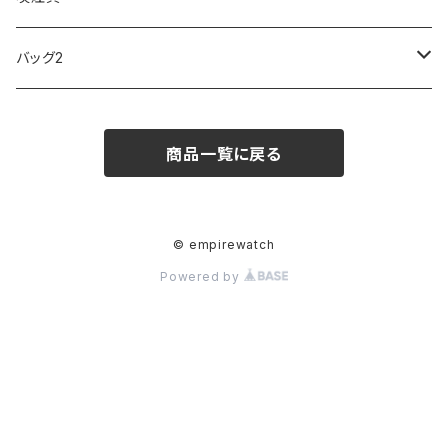
ARCA FUTURA
VANQUISH
VIVIENNE WESTWOOD
ISLAND
PRADA
その他
SWAROVSKI
COACH
OMRON
ZIPPO
バッグ2
MAURO JERARDI
FURBO
COACH
DEUS EX MACHINA
ARC'TERYX
DANIEL WELLINGTON
DANIEL WELLINGTON
MATTEL
Star Donut
CARAN d'ACHE
JAN SPORT
商品一覧に戻る
POS
鈴堂
BRAUN
HUF
MISZAPATO
LUSSO
その他
SPICE OF LIFE
TSUBOTA PEARL
LOEWE
DISNEY
DUNHILL
MICHAEL KORS
ATLANTIC STARS
BROMPTON
TANACOCORO
Micol
© empirewatch
Powered by
FOREVER
BEAMZSQUARE
MARC JACOBS
VIVIENNE WESTWOOD
HAMILTON
WOODEN
FRANK MIURA
RODANIA
KATE SPADE
JOHNSTONS
JULY NINE
DR.VRANJES
CLUSE
TOMMY HILFIGER
DIESEL
POLO RALPH LAUREN
INCASE
CASIO