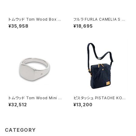
トムウッド Tom Wood Box Br
フルラ FURLA CAMELIA S C
acelet ブレスレット 100066-
OMPACT WALLETS 二つ折り
¥35,958
¥18,695
77 シルバー
財布 wp00315-are000-o60
00 レディース ブラック
トムウッド Tom Wood Mini C
ピスタッシュ PISTACHE KON
ushion リング 100771-52 シ
BU ミニショルダーバッグ 撥水
¥32,512
¥13,200
ルバー
軽量 縦型 斜めがけ 33797-3
h メンズ レディース ネイビー
CATEGORY