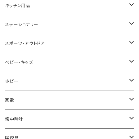
CACTUS
NO BRAND
ARNOLD PALMER
POLICE
NIKE
United HOMME
CRYSTOCRAFT
キッチン用品
TIMEX
MICHAEL KORS
PAUL HEWITT
DUNHILL
RODANIA
SEIKO
I'mD
ステーショナリー
NIXON
DIESEL
22designstudio
NEWYORKER
BEAMZSQUARE
CITIZEN
Helios
LAMY
スポーツ・アウトドア
AVALANCHE
ALV
BOTTEGA VENETA
OROBIANCO
BLAZER CLUB
BRAUN
VALENTINO VISCANI
WATERMAN
Trangia
ベビー・キッズ
ORIENT
Merge
EMPORIO ARMANI
Ellese
ANDY HAWARD
RHYTHM
PARKER
Barebones
ふわりぃ
ホビー
ZEPPELIN
ETTINGER
CALVIN KLEIN
COLEMAN
G GUSTO
BLOSSOM
PELIKAN
FEUERHAND
ERGO BABY
その他
家電
SKAGEN
COACH
DANIEL WELLINGTON
MONTBLANC
GULLWING
MONDAINE
CROSS
CASIO
AMOS
CREATE
懐中時計
FOOTBALL WATCHES
BVLGARI
SWAROVSKI
Fashion Accessory Cllection
LESPORTSAC
MAWA
MONTBLANC
OMMIX
TORAY
MONDAINE
喫煙具