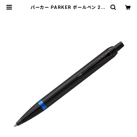
パーカー PARKER ボールペン 217
3234 アイエム IM ヴァイブラントリ
ング マリンブルーリングBT | emp
irewatch