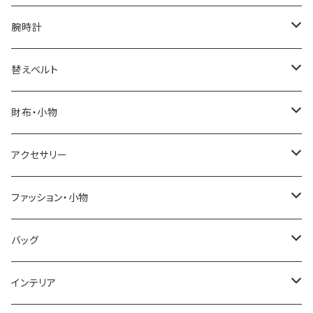
腕時計
ELGIN
替えベルト
SALVATORE MARRA
COACH
財布・小物
CASIO
DANIEL WELLINGTON
SONNE
アクセサリー
GRANDEUR
LACOSTE
DUCT
GUCCI
ファッション・小物
COGU
DIESEL
TRANSNUMBER
TIFFANY&CO
DAKS
バッグ
GAGA MILANO
MICHAEL KORS
SAAMA HOMME
FOLLI FOLLIE
栃木レザー
MANHATTAN PORTAGE
インテリア