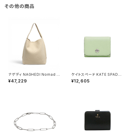
その他の商品
ナゲディ NAGHEDI Nomad M
ケイトスペード KATE SPADE
edium Hobo ノマド・ミディア
ケイラ スモール Lジップ ウォレ
¥47,229
¥12,605
ム・ホーボーバッグ sn04023l
ット 二つ折り財布 kk056-306
d-ecru レディース ecru
レディース lime frosting ライ
ムグリーン