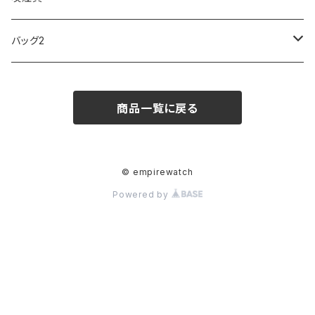
ARCA FUTURA
VANQUISH
VIVIENNE WESTWOOD
ISLAND
PRADA
その他
SWAROVSKI
COACH
OMRON
ZIPPO
バッグ2
MAURO JERARDI
FURBO
COACH
DEUS EX MACHINA
ARC'TERYX
DANIEL WELLINGTON
DANIEL WELLINGTON
MATTEL
Star Donut
CARAN d'ACHE
JAN SPORT
商品一覧に戻る
POS
鈴堂
BRAUN
HUF
MISZAPATO
LUSSO
その他
SPICE OF LIFE
TSUBOTA PEARL
LOEWE
DISNEY
DUNHILL
MICHAEL KORS
ATLANTIC STARS
BROMPTON
TANACOCORO
Micol
© empirewatch
Powered by
FOREVER
BEAMZSQUARE
MARC JACOBS
VIVIENNE WESTWOOD
HAMILTON
WOODEN
FRANK MIURA
RODANIA
KATE SPADE
JOHNSTONS
JULY NINE
DR.VRANJES
CLUSE
TOMMY HILFIGER
DIESEL
POLO RALPH LAUREN
INCASE
CASIO