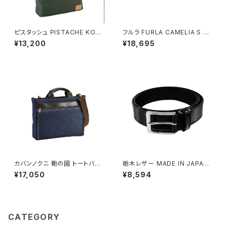
ピスタッシュ PISTACHE KON
フルラ FURLA CAMELIA S C
BU ミニショルダーバッグ 撥水
OMPACT WALLETS 二つ折り
¥13,200
¥18,695
軽量 A5対応 斜めがけ 33796
財布 wp00315-are000-430
-2h メンズ レディース カーキ
5s レディース レッド×ピンク
カバンノクニ 鞄の國 トートバッ
栃木レザー MADE IN JAPAN
グ ショルダーバッグ 2way 井原
ベルト 本革 日本製 メイドイン
¥17,050
¥8,594
デニム 26725-3h メンズ ネイ
ジャパン 50051665-black メ
ビー
ンズ BLACK ベルト
CATEGORY