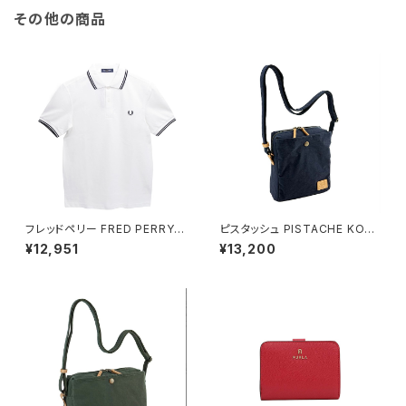
その他の商品
フレッドペリー FRED PERRY T
ピスタッシュ PISTACHE KON
he Fred Perry Shirt M3600
BU ミニショルダーバッグ 撥水
¥12,951
¥13,200
ポロシャツ M3600-200-WHI
軽量 縦型 斜めがけ 33797-3
TE-M ユニセックスホワイト シ
h メンズ レディース ネイビー
ャツ