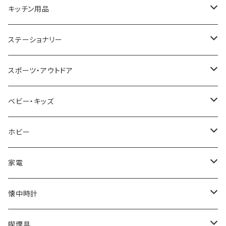
CACTUS
NO BRAND
ARNOLD PALMER
POLICE
NIKE
United HOMME
CRYSTOCRAFT
キッチン用品
TIMEX
MICHAEL KORS
PAUL HEWITT
DUNHILL
RODANIA
SEIKO
I'mD
ステーショナリー
NIXON
DIESEL
22designstudio
NEWYORKER
BEAMZSQUARE
CITIZEN
Helios
LAMY
スポーツ・アウトドア
AVALANCHE
ALV
BOTTEGA VENETA
OROBIANCO
BLAZER CLUB
BRAUN
VALENTINO VISCANI
WATERMAN
Trangia
ベビー・キッズ
ORIENT
Merge
EMPORIO ARMANI
Ellese
ANDY HAWARD
RHYTHM
PARKER
Barebones
ふわりぃ
ホビー
ZEPPELIN
ETTINGER
CALVIN KLEIN
COLEMAN
G GUSTO
BLOSSOM
PELIKAN
FEUERHAND
ERGO BABY
その他
家電
SKAGEN
COACH
DANIEL WELLINGTON
MONTBLANC
GULLWING
MONDAINE
CROSS
CASIO
AMOS
CREATE
懐中時計
FOOTBALL WATCHES
BVLGARI
SWAROVSKI
Fashion Accessory Cllection
LESPORTSAC
MAWA
MONTBLANC
OMMIX
TORAY
MONDAINE
喫煙具