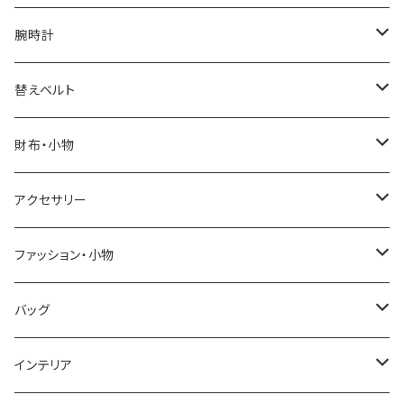
腕時計
ELGIN
替えベルト
SALVATORE MARRA
COACH
財布・小物
CASIO
DANIEL WELLINGTON
SONNE
アクセサリー
GRANDEUR
LACOSTE
DUCT
GUCCI
ファッション・小物
COGU
DIESEL
TRANSNUMBER
TIFFANY&CO
DAKS
バッグ
GAGA MILANO
MICHAEL KORS
SAAMA HOMME
FOLLI FOLLIE
栃木レザー
MANHATTAN PORTAGE
インテリア