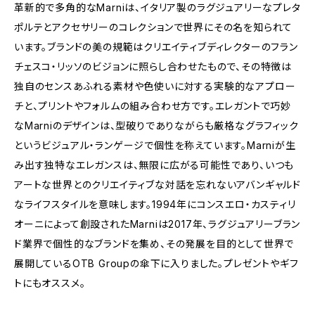
革新的で多角的なMarniは、イタリア製のラグジュアリーなプレタ
ポルテとアクセサリーのコレクションで世界にその名を知られて
います。ブランドの美の規範はクリエイティブディレクターのフラン
チェスコ・リッソのビジョンに照らし合わせたもので、その特徴は
独自のセンスあふれる素材や色使いに対する実験的なアプロー
チと、プリントやフォルムの組み合わせ方です。エレガントで巧妙
なMarniのデザインは、型破りでありながらも厳格なグラフィック
というビジュアル・ランゲージで個性を称えています。Marniが生
み出す独特なエレガンスは、無限に広がる可能性であり、いつも
アートな世界とのクリエイティブな対話を忘れないアバンギャルド
なライフスタイルを意味します。1994年にコンスエロ・カスティリ
オーニによって創設されたMarniは2017年、ラグジュアリーブラン
ド業界で個性的なブランドを集め、その発展を目的として世界で
展開しているOTB Groupの傘下に入りました。プレゼントやギフ
トにもオススメ。