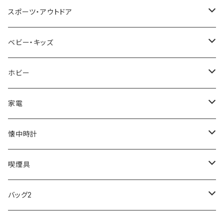
NIXON
DIESEL
22designstudio
NEWYORKER
BEAMZSQUARE
CITIZEN
Helios
LAMY
スポーツ・アウトドア
AVALANCHE
ALV
BOTTEGA VENETA
OROBIANCO
BLAZER CLUB
BRAUN
VALENTINO VISCANI
WATERMAN
Trangia
ベビー・キッズ
ORIENT
Merge
EMPORIO ARMANI
Ellese
ANDY HAWARD
RHYTHM
PARKER
Barebones
ふわりぃ
ホビー
ZEPPELIN
ETTINGER
CALVIN KLEIN
COLEMAN
G GUSTO
BLOSSOM
PELIKAN
FEUERHAND
ERGO BABY
その他
家電
SKAGEN
COACH
DANIEL WELLINGTON
MONTBLANC
GULLWING
MONDAINE
CROSS
CASIO
AMOS
CREATE
懐中時計
FOOTBALL WATCHES
BVLGARI
SWAROVSKI
Fashion Accessory Cllection
LESPORTSAC
MAWA
MONTBLANC
OMMIX
TORAY
MONDAINE
喫煙具
ARCA FUTURA
VANQUISH
VIVIENNE WESTWOOD
ISLAND
PRADA
その他
SWAROVSKI
COACH
OMRON
ZIPPO
バッグ2