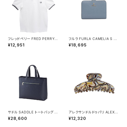
フレッドペリー FRED PERRY T
フルラ FURLA CAMELIA S C
he Fred Perry Shirt M3600
OMPACT WALLETS 二つ折り
¥12,951
¥18,695
ポロシャツ M3600-200-WHI
財布 wp00315-are000-435
TE-XL ユニセックスホワイト シ
2s レディース ブルー×ライトブ
ャツ
ルー
サドル SADDLE トートバッグ ミ
アレクサンドルドゥパリ ALEXA
ニトート 牛革 本革 日本製 姫路
NDRE DE PARIS BASIC CLA
¥28,600
¥12,320
産 自立 53447-3h メンズ レデ
SSIQUES ヘアクリップ ACCM
ィース ネイビー
-7705O-ONYX レディース