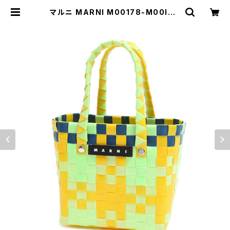
マルニ MARNI M00178-M00IW-
0M533 ハンドバッグ レディース マ
ーケット MARKET マルチカラー ラ
イトグリーン | empirewatch