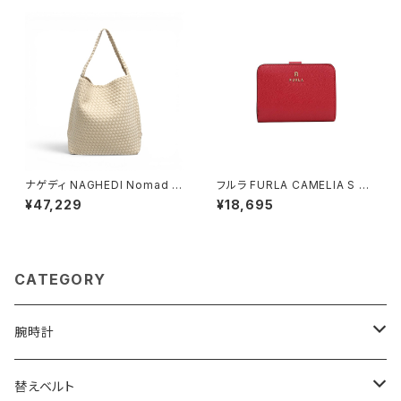
ナゲディ NAGHEDI Nomad M
フルラ FURLA CAMELIA S C
edium Hobo ノマド・ミディア
OMPACT WALLETS 二つ折り
¥47,229
¥18,695
ム・ホーボーバッグ sn04023l
財布 wp00315-are000-430
d-ecru レディース ecru
5s レディース レッド×ピンク
CATEGORY
腕時計
ELGIN
替えベルト