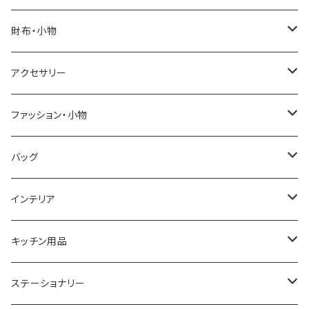
SALVATORE MARRA
COACH
財布・小物
CASIO
DANIEL WELLINGTON
SONNE
アクセサリー
GRANDEUR
LACOSTE
DUCT
GUCCI
ファッション・小物
COGU
DIESEL
TRANSNUMBER
TIFFANY&CO
DAKS
バッグ
GAGA MILANO
MICHAEL KORS
SAAMA HOMME
FOLLI FOLLIE
栃木レザー
MANHATTAN PORTAGE
インテリア
CACTUS
NO BRAND
ARNOLD PALMER
POLICE
NIKE
United HOMME
CRYSTOCRAFT
キッチン用品
TIMEX
MICHAEL KORS
PAUL HEWITT
DUNHILL
RODANIA
SEIKO
I'mD
ステーショナリー