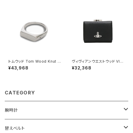
トムウッド Tom Wood Knut R
ヴィヴィアンウエストウッド VIVI
ing リング 100572-50 シルバ
ENNE WESTWOOD SMALL
¥43,968
¥32,368
ー
FRAME WALLET 三つ折り財
布 ウォレット 5115002mw-s0
00d-n403 レディース N402
ブラック
CATEGORY
腕時計
ELGIN
替えベルト