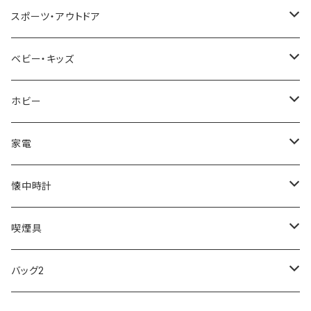
NIXON
DIESEL
22designstudio
NEWYORKER
BEAMZSQUARE
CITIZEN
Helios
LAMY
スポーツ・アウトドア
AVALANCHE
ALV
BOTTEGA VENETA
OROBIANCO
BLAZER CLUB
BRAUN
VALENTINO VISCANI
WATERMAN
Trangia
ベビー・キッズ
ORIENT
Merge
EMPORIO ARMANI
Ellese
ANDY HAWARD
RHYTHM
PARKER
Barebones
ふわりぃ
ホビー
ZEPPELIN
ETTINGER
CALVIN KLEIN
COLEMAN
G GUSTO
BLOSSOM
PELIKAN
FEUERHAND
ERGO BABY
その他
家電
SKAGEN
COACH
DANIEL WELLINGTON
MONTBLANC
GULLWING
MONDAINE
CROSS
CASIO
AMOS
CREATE
懐中時計
FOOTBALL WATCHES
BVLGARI
SWAROVSKI
Fashion Accessory Cllection
LESPORTSAC
MAWA
MONTBLANC
OMMIX
TORAY
MONDAINE
喫煙具
ARCA FUTURA
VANQUISH
VIVIENNE WESTWOOD
ISLAND
PRADA
その他
SWAROVSKI
COACH
OMRON
ZIPPO
バッグ2