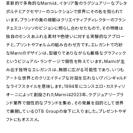
革新的で多角的なMarniは、イタリア製のラグジュアリーなプレタ
ポルテとアクセサリーのコレクションで世界にその名を知られて
います。ブランドの美の規範はクリエイティブディレクターのフラン
チェスコ・リッソのビジョンに照らし合わせたもので、その特徴は
独自のセンスあふれる素材や色使いに対する実験的なアプロー
チと、プリントやフォルムの組み合わせ方です。エレガントで巧妙
なMarniのデザインは、型破りでありながらも厳格なグラフィック
というビジュアル・ランゲージで個性を称えています。Marniが生
み出す独特なエレガンスは、無限に広がる可能性であり、いつも
アートな世界とのクリエイティブな対話を忘れないアバンギャルド
なライフスタイルを意味します。1994年にコンスエロ・カスティリ
オーニによって創設されたMarniは2023年、ラグジュアリーブラ
ンド業界で個性的なブランドを集め、その発展を目的として世界
で展開しているOTB Groupの傘下に入りました。プレゼントやギ
フトにもオススメ。