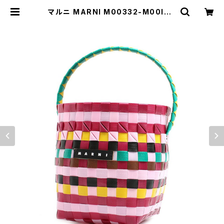
マルニ MARNI M00332-M00IW-
0M400 ハンドバッグ レディース マ
ーケット MARKET マルチカラー パ
ープル | empirewatch