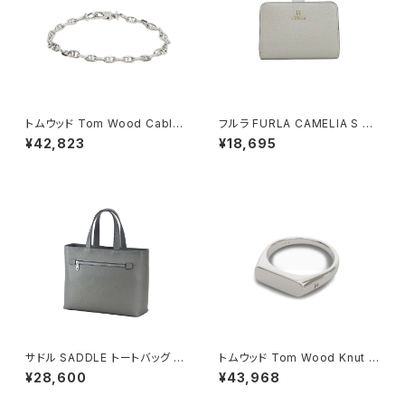
トムウッド Tom Wood Cable
フルラ FURLA CAMELIA S C
Bracelet ブレスレット 10008
OMPACT WALLETS 二つ折り
¥42,823
¥18,695
7-65 シルバー
財布 wp00315-are000-435
1s レディース ライトブルー×ブ
ルー
サドル SADDLE トートバッグ ミ
トムウッド Tom Wood Knut R
ニトート 牛革 本革 日本製 姫路
ing リング 100572-54 シルバ
¥28,600
¥43,968
産 自立 53447-12h メンズ レ
ー
ディース グレー