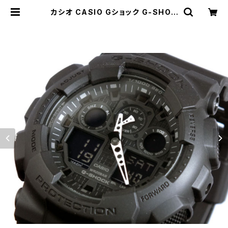
カシオ CASIO Gショック G-SHOC
K アナデジ 腕時計 GA-100-1A1JF
国内正規 ブラック | empirewatch