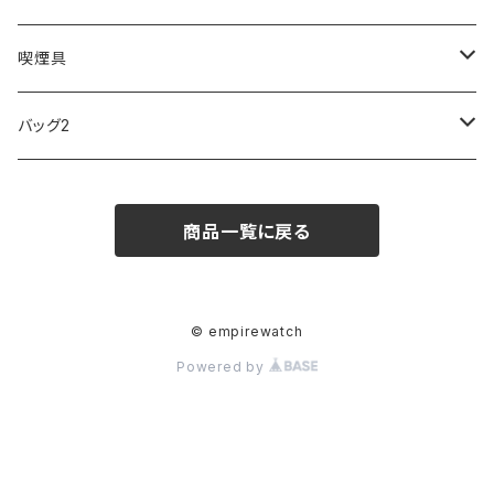
FOOTBALL WATCHES
BVLGARI
SWAROVSKI
Fashion Accessory Cllection
LESPORTSAC
MAWA
MONTBLANC
OMMIX
TORAY
MONDAINE
喫煙具
ARCA FUTURA
VANQUISH
VIVIENNE WESTWOOD
ISLAND
PRADA
その他
SWAROVSKI
COACH
OMRON
ZIPPO
バッグ2
MAURO JERARDI
FURBO
COACH
DEUS EX MACHINA
ARC'TERYX
DANIEL WELLINGTON
DANIEL WELLINGTON
MATTEL
Star Donut
CARAN d'ACHE
JAN SPORT
商品一覧に戻る
POS
鈴堂
BRAUN
HUF
MISZAPATO
LUSSO
その他
SPICE OF LIFE
TSUBOTA PEARL
LOEWE
DISNEY
DUNHILL
MICHAEL KORS
ATLANTIC STARS
BROMPTON
TANACOCORO
Micol
© empirewatch
Powered by
FOREVER
BEAMZSQUARE
MARC JACOBS
VIVIENNE WESTWOOD
HAMILTON
WOODEN
FRANK MIURA
RODANIA
KATE SPADE
JOHNSTONS
JULY NINE
DR.VRANJES