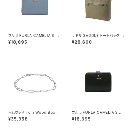
フルラ FURLA CAMELIA S C
サドル SADDLE トートバッグ ミ
OMPACT WALLETS 二つ折り
ニトート 牛革 本革 日本製 姫路
¥18,695
¥28,600
財布 wp00315-are000-435
産 自立 53447-5h メンズ レデ
2s レディース ブルー×ライトブ
ィース トープ
ルー
トムウッド Tom Wood Box Br
フルラ FURLA CAMELIA S C
acelet ブレスレット 100066-
OMPACT WALLETS 二つ折り
¥35,958
¥18,695
77 シルバー
財布 wp00315-are000-o60
00 レディース ブラック