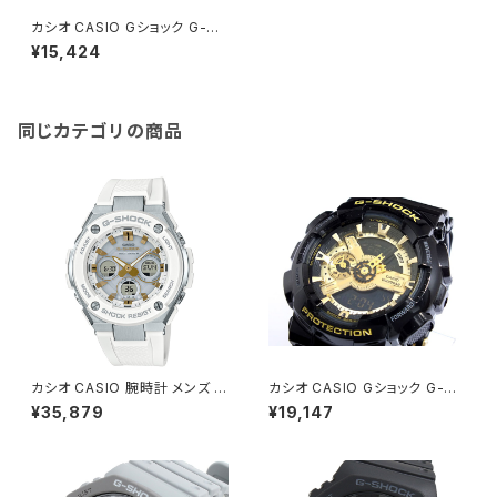
カシオ CASIO Gショック G-SH
OCK アナデジ 腕時計 GA-100
¥15,424
-1A1JF 国内正規 ブラック
同じカテゴリの商品
カシオ CASIO 腕時計 メンズ G
カシオ CASIO Gショック G-SH
ST-W300-7AJF G-SHOCK
OCK ハイパーカラーズ 腕時計
¥35,879
¥19,147
クォーツ シルバー ホワイト国内
GA-110GB-１A ゴールド
正規