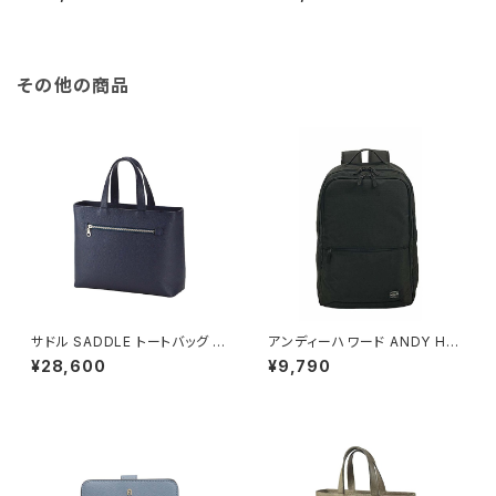
0CF-1A シルバー シルバー
クォーツ ブラック シルバー国内
正規
その他の商品
サドル SADDLE トートバッグ ミ
アンディーハワード ANDY HA
ニトート 牛革 本革 日本製 姫路
WARD ビジネスリュック 30L
¥28,600
¥9,790
産 自立 53447-3h メンズ レデ
大容量 2室 A3対応 ノートPC収
ィース ネイビー
納対応 42599-1h メンズ ブラ
ック