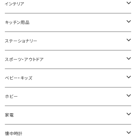
GAGA MILANO
MICHAEL KORS
SAAMA HOMME
FOLLI FOLLIE
栃木レザー
MANHATTAN PORTAGE
インテリア
CACTUS
NO BRAND
ARNOLD PALMER
POLICE
NIKE
United HOMME
CRYSTOCRAFT
キッチン用品
TIMEX
MICHAEL KORS
PAUL HEWITT
DUNHILL
RODANIA
SEIKO
I'mD
ステーショナリー
NIXON
DIESEL
22designstudio
NEWYORKER
BEAMZSQUARE
CITIZEN
Helios
LAMY
スポーツ・アウトドア
AVALANCHE
ALV
BOTTEGA VENETA
OROBIANCO
BLAZER CLUB
BRAUN
VALENTINO VISCANI
WATERMAN
Trangia
ベビー・キッズ
ORIENT
Merge
EMPORIO ARMANI
Ellese
ANDY HAWARD
RHYTHM
PARKER
Barebones
ふわりぃ
ホビー
ZEPPELIN
ETTINGER
CALVIN KLEIN
COLEMAN
G GUSTO
BLOSSOM
PELIKAN
FEUERHAND
ERGO BABY
その他
家電
SKAGEN
COACH
DANIEL WELLINGTON
MONTBLANC
GULLWING
MONDAINE
CROSS
CASIO
AMOS
CREATE
懐中時計