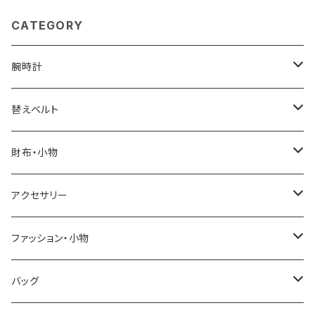
CATEGORY
腕時計
ELGIN
替えベルト
SALVATORE MARRA
COACH
財布・小物
CASIO
DANIEL WELLINGTON
SONNE
アクセサリー
GRANDEUR
LACOSTE
DUCT
GUCCI
ファッション・小物
COGU
DIESEL
TRANSNUMBER
TIFFANY&CO
DAKS
バッグ