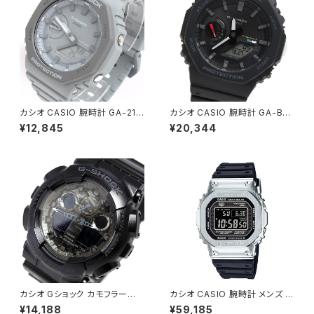
カシオ CASIO 腕時計 GA-211
カシオ CASIO 腕時計 GA-B21
0ET-8A メンズ レディース Gシ
00-1A メンズ Gショック G-SH
¥12,845
¥20,344
ョック G-SHOCK クォーツ グレ
OCK タフソーラー ブラック
ー
カシオ Gショック カモフラージュ
カシオ CASIO 腕時計 メンズ G
ダイアル メンズ 腕時計 GA-10
MW-B5000-1JF G-SHOCK
¥14,188
¥59,185