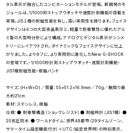
タル表示が融合したコンビネーションモデルが登場。 新開発のモ
ジュールは、1/1000秒ストップウオッチや速度計測機能の搭載を
実現。JIS１種の耐磁性能を有し、高い実用性を誇ります。フェイス
デザインは4つの大型液晶表示と、軽量で耐衝撃性に優れたアル
ミ製の大型時分針により構成。アナログとデジタル表示がシンメ
トリーにレイアウトされ、ダイナミックなフェイスデザインに仕上
がりました。よりタフに、より実用的に進化したNew G-SHOCK
の登場です。・1/1000秒計測ストップウオッチ・速度計測機能・
JIS1種耐磁性能・樹脂バンド
サイズ：(H×W×D)／質量：55×51.2×16.9mm／70g／腕周り最
大約21cm
素材：ステンレス、樹脂
仕様：● 耐衝撃構造（ショックレジスト）● 耐磁時計（JIS1種） ●
20気圧防水 ● ワールドタイム：世界48都市（29タイムゾーン、
サマータイム設定機能付き）＋UTC（協定世界時）の時刻表示、