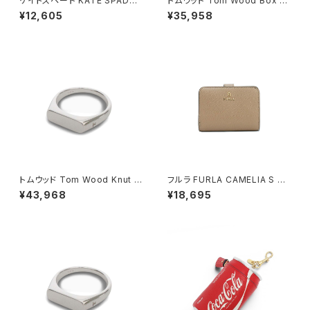
ケイトスペード KATE SPADE
トムウッド Tom Wood Box Br
スモール Lジップ ウォレット 二
acelet ブレスレット 100066-
¥12,605
¥35,958
つ折り財布 kn764-700 レディ
77 シルバー
ース crisp peach ピンクベー
ジュ カーキ
トムウッド Tom Wood Knut R
フルラ FURLA CAMELIA S C
ing リング 100572-46 シルバ
OMPACT WALLETS 二つ折り
¥43,968
¥18,695
ー
財布 wp00315-are000-125
7s レディース グレージュ