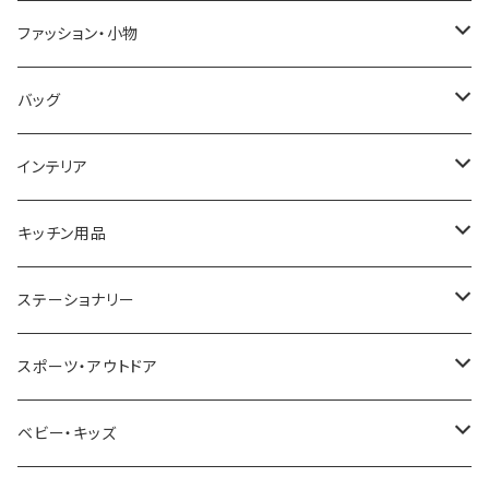
GRANDEUR
LACOSTE
DUCT
GUCCI
ファッション・小物
COGU
DIESEL
TRANSNUMBER
TIFFANY&CO
DAKS
バッグ
GAGA MILANO
MICHAEL KORS
SAAMA HOMME
FOLLI FOLLIE
栃木レザー
MANHATTAN PORTAGE
インテリア
CACTUS
NO BRAND
ARNOLD PALMER
POLICE
NIKE
United HOMME
CRYSTOCRAFT
キッチン用品
TIMEX
MICHAEL KORS
PAUL HEWITT
DUNHILL
RODANIA
SEIKO
I'mD
ステーショナリー
NIXON
DIESEL
22designstudio
NEWYORKER
BEAMZSQUARE
CITIZEN
Helios
LAMY
スポーツ・アウトドア
AVALANCHE
ALV
BOTTEGA VENETA
OROBIANCO
BLAZER CLUB
BRAUN
VALENTINO VISCANI
WATERMAN
Trangia
ベビー・キッズ