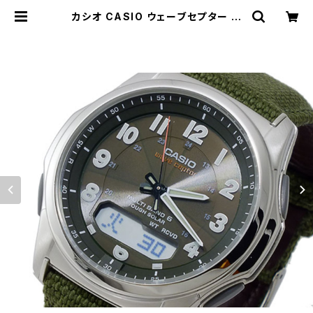
カシオ CASIO ウェーブセプター ソ
ーラー 電波 メンズ 腕時計 WVA-M
630B-3AJF カーキ | empirewat
ch