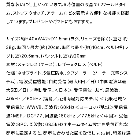
質な装いに仕上がっています。6時位置の液晶ではワールドタイ
ム、ストップウオッチ、アラームなどを表示する便利な機能を搭載
しています。プレゼントやギフトにもおすすめ。
サイズ：約H40×W42×D11.5mm(ラグ、リューズを除く)、重さ 約
38g、腕回り最大(約)20cm、腕回り最小(約)16cm、ベルト幅(ラ
グ付近)20.5mm、(バックル付近)約20mm
素材：ステンレス（ケース）、レザー×クロス（ベルト）
仕様：ネオブライト、5気圧防水、タフソーラー（ソーラー充電シス
テム）、電波受信機能：自動受信（最大6回／日）（中国電波は最
大5回／日）／手動受信、＜日本＞ 受信電波：JJY、周波数：
40kHz ／60kHz（福島／九州両局対応モデル）＜北米地域＞
受信電波：WWVB、周波数：60kHz＜ヨーロッパ地域＞受信電
波：MSF／DCF77、周波数：60kHz ／77.5kHz＜中国＞ 受信
電波：BPC、周波数：68.5kHz＊ホームタイム設定を受信可能な
都市に設定すると、都市に合わせた局を受信します。尚、時差は選