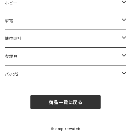
ORIENT
Merge
EMPORIO ARMANI
Ellese
ANDY HAWARD
RHYTHM
PARKER
Barebones
ふわりぃ
ホビー
ZEPPELIN
ETTINGER
CALVIN KLEIN
COLEMAN
G GUSTO
BLOSSOM
PELIKAN
FEUERHAND
ERGO BABY
その他
家電
SKAGEN
COACH
DANIEL WELLINGTON
MONTBLANC
GULLWING
MONDAINE
CROSS
CASIO
AMOS
CREATE
懐中時計
FOOTBALL WATCHES
BVLGARI
SWAROVSKI
Fashion Accessory Cllection
LESPORTSAC
MAWA
MONTBLANC
OMMIX
TORAY
MONDAINE
喫煙具
ARCA FUTURA
VANQUISH
VIVIENNE WESTWOOD
ISLAND
PRADA
その他
SWAROVSKI
COACH
OMRON
ZIPPO
バッグ2
MAURO JERARDI
FURBO
COACH
DEUS EX MACHINA
ARC'TERYX
DANIEL WELLINGTON
DANIEL WELLINGTON
MATTEL
Star Donut
CARAN d'ACHE
JAN SPORT
商品一覧に戻る
POS
鈴堂
BRAUN
HUF
MISZAPATO
LUSSO
その他
SPICE OF LIFE
TSUBOTA PEARL
LOEWE
DISNEY
DUNHILL
MICHAEL KORS
ATLANTIC STARS
BROMPTON
TANACOCORO
Micol
© empirewatch