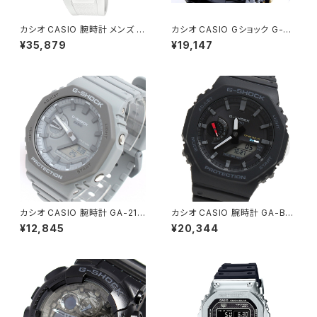
カシオ CASIO 腕時計 メンズ G
カシオ CASIO Gショック G-SH
ST-W300-7AJF G-SHOCK
OCK ハイパーカラーズ 腕時計
¥35,879
¥19,147
クォーツ シルバー ホワイト国内
GA-110GB-１A ゴールド
正規
カシオ CASIO 腕時計 GA-211
カシオ CASIO 腕時計 GA-B21
0ET-8A メンズ レディース Gシ
00-1A メンズ Gショック G-SH
¥12,845
¥20,344
ョック G-SHOCK クォーツ グレ
OCK タフソーラー ブラック
ー