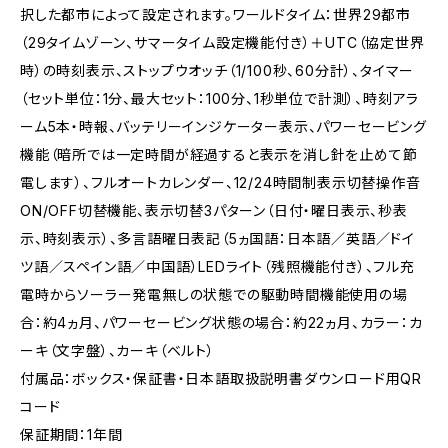
択した都市によって設定されます。ワールドタイム：世界29都市
（29タイムゾーン、サマータイム設定機能付き）＋UTC（協定世界
時）の時刻表示、ストップウオッチ（1/100秒、60分計）、タイマー
（セット単位：1分、最大セット：100分、1秒単位で計測）、時刻アラ
ーム5本・時報、バッテリーインジケーター表示、パワーセービング
機能（暗所では一定時間が経過すると表示を消し針を止めて節
電します）、フルオートカレンダー、12/24時間制表示切替操作音
ON/OFF切替機能、表示切替3パターン（日付・曜日表示、秒表
示、時刻表示）、多言語曜日表記（5ヵ国語：日本語／英語／ドイ
ツ語／スペイン語／中国語）LEDライト（残照機能付き）、フル充
電時からソーラー発電無しの状態での駆動時間機能使用の場
合：約4ヵ月、パワーセービング状態の場合：約22ヵ月、カラー：カ
ーキ（文字盤）、カーキ（ベルト）
付属品：ボックス・保証書・日本語取扱説明書ダウンロード用QR
コード
保証期間：1年間