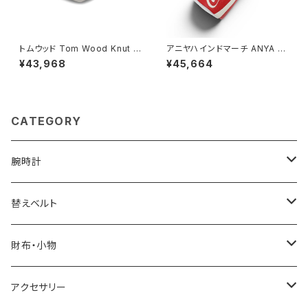
トムウッド Tom Wood Knut R
アニヤハインドマーチ ANYA HI
ing リング 100572-52 シルバ
NDMARCH Coca Cola コイ
¥43,968
¥45,664
ー
ンパース・チャーム 179546 ユ
ニセックス Bright Red(レッド)
CATEGORY
腕時計
ELGIN
替えベルト
SALVATORE MARRA
COACH
財布・小物
CASIO
DANIEL WELLINGTON
SONNE
アクセサリー