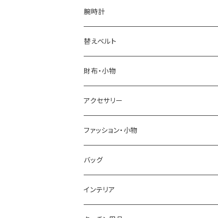
腕時計
ELGIN
替えベルト
SALVATORE MARRA
COACH
財布・小物
CASIO
DANIEL WELLINGTON
SONNE
アクセサリー
GRANDEUR
LACOSTE
DUCT
GUCCI
ファッション・小物
COGU
DIESEL
TRANSNUMBER
TIFFANY&CO
DAKS
バッグ
GAGA MILANO
MICHAEL KORS
SAAMA HOMME
FOLLI FOLLIE
栃木レザー
MANHATTAN PORTAGE
インテリア