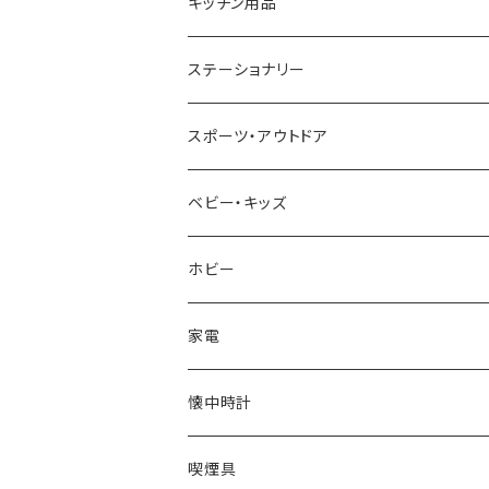
CACTUS
NO BRAND
ARNOLD PALMER
POLICE
NIKE
United HOMME
CRYSTOCRAFT
キッチン用品
TIMEX
MICHAEL KORS
PAUL HEWITT
DUNHILL
RODANIA
SEIKO
I'mD
ステーショナリー
NIXON
DIESEL
22designstudio
NEWYORKER
BEAMZSQUARE
CITIZEN
Helios
LAMY
スポーツ・アウトドア
AVALANCHE
ALV
BOTTEGA VENETA
OROBIANCO
BLAZER CLUB
BRAUN
VALENTINO VISCANI
WATERMAN
Trangia
ベビー・キッズ
ORIENT
Merge
EMPORIO ARMANI
Ellese
ANDY HAWARD
RHYTHM
PARKER
Barebones
ふわりぃ
ホビー
ZEPPELIN
ETTINGER
CALVIN KLEIN
COLEMAN
G GUSTO
BLOSSOM
PELIKAN
FEUERHAND
ERGO BABY
その他
家電
SKAGEN
COACH
DANIEL WELLINGTON
MONTBLANC
GULLWING
MONDAINE
CROSS
CASIO
AMOS
CREATE
懐中時計
FOOTBALL WATCHES
BVLGARI
SWAROVSKI
Fashion Accessory Cllection
LESPORTSAC
MAWA
MONTBLANC
OMMIX
TORAY
MONDAINE
喫煙具