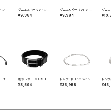
トン D
ダニエルウェリントン D
ダニエルウェリントン D
ダニエ
NGTON
ANIEL WELLINGTON
ANIEL WELLINGTON
ANIE
¥9,384
¥9,384
¥10,
レット
バングル ブレスレット
バングル ブレスレット
ネック
0400
レディース DW00400
レディース DW00400
DW00
BRACE
067 CLASSIC SLIM
069 CLASSIC SLIM
ネック
OSE S
BRACELET SATIN W
BRACELET SATIN W
ズゴー
ピンク
HITE M ローズゴール
HITE S ローズゴールド
ド ホワイト
ホワイト
ーチ A
栃木レザー MADE IN
トムウッド Tom Wood
トムウッ
CH Ey
JAPAN ベルト 本革 日
Box Bracelet ブレス
Knut
¥8,594
¥35,958
¥43
ング・ポ
本製 メイドインジャパ
レット 100066-65 シ
572-
ユニセッ
ン 50051665-black
ルバー
ック)
メンズ BLACK ベルト