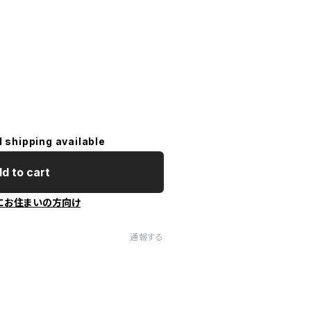
l shipping available
d to cart
にお住まいの方向け
通報する