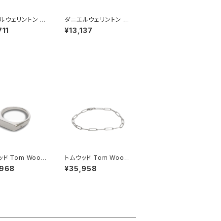
ルウェリントン D
ダニエルウェリントン D
L WELLINGTON
ANIEL WELLINGTON
711
¥13,137
レス レディース
ネックレス レディース
400153 エラン
DW00400156 アスピ
レス エラン ロー
レーションネックレス ブ
ルド ホワイト
ラック ローズゴールド
ド Tom Wood
トムウッド Tom Wood
 Ring リング 100
Box Bracelet ブレス
,968
¥35,958
46 シルバー
レット 100066-77 シ
ルバー