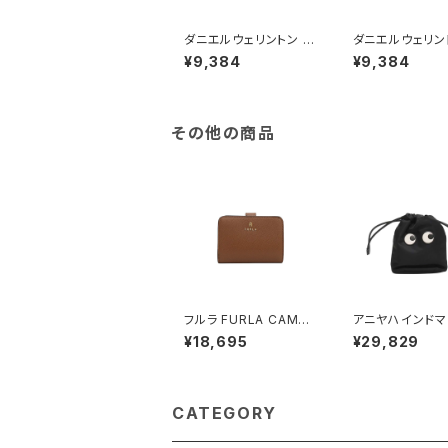
ダニエルウェリントン D
ダニエルウェリン
ANIEL WELLINGTON
ANIEL WELLI
¥9,384
¥9,384
バングル ブレスレット
バングル ブレス
レディース DW00400
レディース DW0
009 CLASSIC BRAC
010 CLASSIC 
ELET DUSTY ROSE
LET DUSTY R
M ローズゴールド ピン
ローズゴールド 
その他の商品
ク
フルラ FURLA CAMEL
アニヤハインドマ
IA S COMPACT WAL
NYA HINDMAR
¥18,695
¥29,829
LETS 二つ折り財布 w
es ドローストリ
p00315-are000-03
ーチ 193566 
b00 レディース ブラウ
クス Black(ブラ
ン
CATEGORY