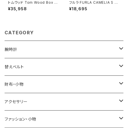
トムウッド Tom Wood Box Br
フルラ FURLA CAMELIA S C
acelet ブレスレット 100066-
OMPACT WALLETS 二つ折り
¥35,958
¥18,695
70 シルバー
財布 wp00315-are000-o60
00 レディース ブラック
CATEGORY
腕時計
ELGIN
替えベルト
SALVATORE MARRA
COACH
財布・小物
CASIO
DANIEL WELLINGTON
SONNE
アクセサリー
GRANDEUR
LACOSTE
DUCT
GUCCI
ファッション・小物