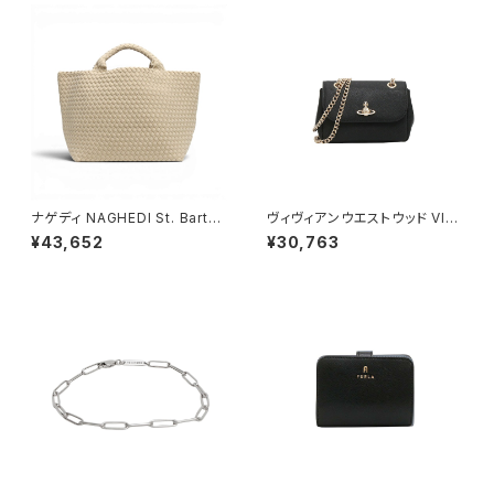
ナゲディ NAGHEDI St. Barths
ヴィヴィアンウエストウッド VIVI
Medium Tote セント・バーツ
ENNE WESTWOOD SMALL
¥43,652
¥30,763
ミディアムトート トートバッグ sn
PURSE CHAIN ショルダーバッ
03013ld-ecru レディース ecr
グ 鞄 5c01000bw-l001n-n4
u
02 レディース N402 ブラック