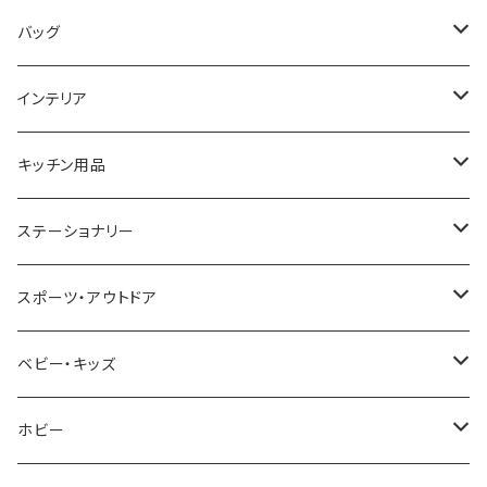
COGU
DIESEL
TRANSNUMBER
TIFFANY&CO
DAKS
バッグ
GAGA MILANO
MICHAEL KORS
SAAMA HOMME
FOLLI FOLLIE
栃木レザー
MANHATTAN PORTAGE
インテリア
CACTUS
NO BRAND
ARNOLD PALMER
POLICE
NIKE
United HOMME
CRYSTOCRAFT
キッチン用品
TIMEX
MICHAEL KORS
PAUL HEWITT
DUNHILL
RODANIA
SEIKO
I'mD
ステーショナリー
NIXON
DIESEL
22designstudio
NEWYORKER
BEAMZSQUARE
CITIZEN
Helios
LAMY
スポーツ・アウトドア
AVALANCHE
ALV
BOTTEGA VENETA
OROBIANCO
BLAZER CLUB
BRAUN
VALENTINO VISCANI
WATERMAN
Trangia
ベビー・キッズ
ORIENT
Merge
EMPORIO ARMANI
Ellese
ANDY HAWARD
RHYTHM
PARKER
Barebones
ふわりぃ
ホビー