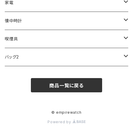
ZEPPELIN
ETTINGER
CALVIN KLEIN
COLEMAN
G GUSTO
BLOSSOM
PELIKAN
FEUERHAND
ERGO BABY
その他
家電
SKAGEN
COACH
DANIEL WELLINGTON
MONTBLANC
GULLWING
MONDAINE
CROSS
CASIO
AMOS
CREATE
懐中時計
FOOTBALL WATCHES
BVLGARI
SWAROVSKI
Fashion Accessory Cllection
LESPORTSAC
MAWA
MONTBLANC
OMMIX
TORAY
MONDAINE
喫煙具
ARCA FUTURA
VANQUISH
VIVIENNE WESTWOOD
ISLAND
PRADA
その他
SWAROVSKI
COACH
OMRON
ZIPPO
バッグ2
MAURO JERARDI
FURBO
COACH
DEUS EX MACHINA
ARC'TERYX
DANIEL WELLINGTON
DANIEL WELLINGTON
MATTEL
Star Donut
CARAN d'ACHE
JAN SPORT
商品一覧に戻る
POS
鈴堂
BRAUN
HUF
MISZAPATO
LUSSO
その他
SPICE OF LIFE
TSUBOTA PEARL
LOEWE
DISNEY
DUNHILL
MICHAEL KORS
ATLANTIC STARS
BROMPTON
TANACOCORO
Micol
© empirewatch
Powered by
FOREVER
BEAMZSQUARE
MARC JACOBS
VIVIENNE WESTWOOD
HAMILTON
WOODEN