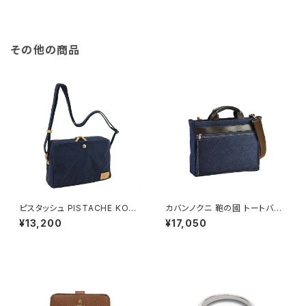
その他の商品
ピスタッシュ PISTACHE KON
カバンノクニ 鞄の國 トートバッ
BU ミニショルダーバッグ 撥水
グ ショルダーバッグ 2way 井原
¥13,200
¥17,050
軽量 A5対応 斜めがけ 33796
デニム 26725-3h メンズ ネイ
-3h メンズ レディース ネイビー
ビー