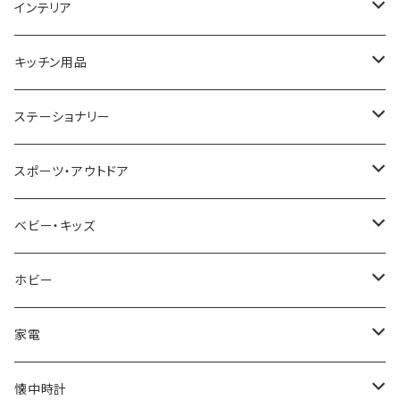
GAGA MILANO
MICHAEL KORS
SAAMA HOMME
FOLLI FOLLIE
栃木レザー
MANHATTAN PORTAGE
インテリア
CACTUS
NO BRAND
ARNOLD PALMER
POLICE
NIKE
United HOMME
CRYSTOCRAFT
キッチン用品
TIMEX
MICHAEL KORS
PAUL HEWITT
DUNHILL
RODANIA
SEIKO
I'mD
ステーショナリー
NIXON
DIESEL
22designstudio
NEWYORKER
BEAMZSQUARE
CITIZEN
Helios
LAMY
スポーツ・アウトドア
AVALANCHE
ALV
BOTTEGA VENETA
OROBIANCO
BLAZER CLUB
BRAUN
VALENTINO VISCANI
WATERMAN
Trangia
ベビー・キッズ
ORIENT
Merge
EMPORIO ARMANI
Ellese
ANDY HAWARD
RHYTHM
PARKER
Barebones
ふわりぃ
ホビー
ZEPPELIN
ETTINGER
CALVIN KLEIN
COLEMAN
G GUSTO
BLOSSOM
PELIKAN
FEUERHAND
ERGO BABY
その他
家電
SKAGEN
COACH
DANIEL WELLINGTON
MONTBLANC
GULLWING
MONDAINE
CROSS
CASIO
AMOS
CREATE
懐中時計