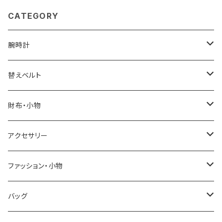
CATEGORY
腕時計
ELGIN
替えベルト
SALVATORE MARRA
COACH
財布・小物
CASIO
DANIEL WELLINGTON
SONNE
アクセサリー
GRANDEUR
LACOSTE
DUCT
GUCCI
ファッション・小物
COGU
DIESEL
TRANSNUMBER
TIFFANY&CO
DAKS
バッグ