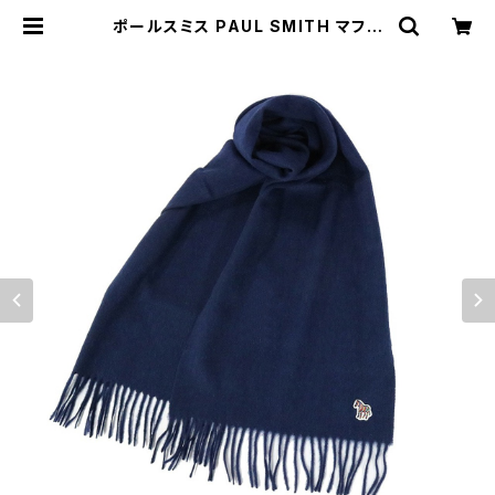
ポールスミス PAUL SMITH マフラ
ー W1A-250K-JZEBRA-47 メン
ズ ネイビー | empirewatch