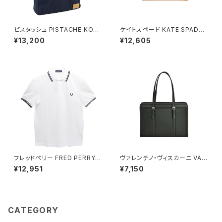
ピスタッシュ PISTACHE KON
ケイトスペード KATE SPADE
BU ミニショルダーバッグ 撥水
スモール Lジップ ウォレット 二
¥13,200
¥12,605
軽量 A5対応 斜めがけ 33796
つ折り財布 kn764-700 レディ
-3h メンズ レディース ネイビー
ース crisp peach ピンクベー
ジュ カーキ
フレッドペリー FRED PERRY T
ヴァレンチノ・ヴィスカーニ VAL
he Fred Perry Shirt M3600
ENTINO VISCANI ビジネスバ
¥12,951
¥7,150
ポロシャツ M3600-200-WHI
ッグ リクルートバッグ トートバッ
TE-XL ユニセックスホワイト シ
グ A4ファイル 53446-1h メン
ャツ
ズ ブラック
CATEGORY