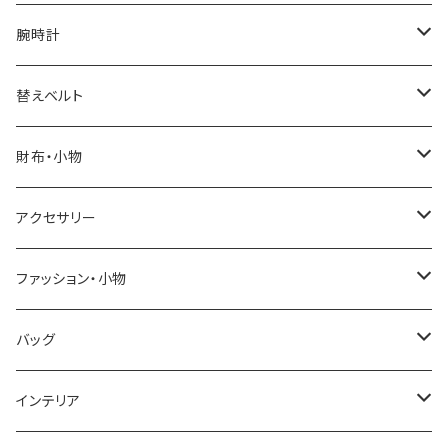
腕時計
ELGIN
替えベルト
SALVATORE MARRA
COACH
財布・小物
CASIO
DANIEL WELLINGTON
SONNE
アクセサリー
GRANDEUR
LACOSTE
DUCT
GUCCI
ファッション・小物
COGU
DIESEL
TRANSNUMBER
TIFFANY&CO
DAKS
バッグ
GAGA MILANO
MICHAEL KORS
SAAMA HOMME
FOLLI FOLLIE
栃木レザー
MANHATTAN PORTAGE
インテリア