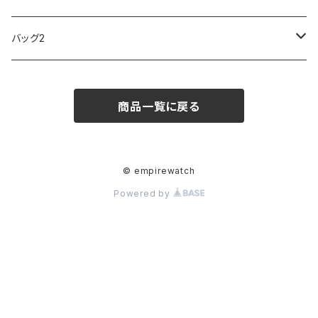
ARCA FUTURA
VANQUISH
VIVIENNE WESTWOOD
ISLAND
PRADA
その他
SWAROVSKI
COACH
OMRON
ZIPPO
バッグ2
MAURO JERARDI
FURBO
COACH
DEUS EX MACHINA
ARC'TERYX
DANIEL WELLINGTON
DANIEL WELLINGTON
MATTEL
Star Donut
CARAN d'ACHE
JAN SPORT
商品一覧に戻る
POS
鈴堂
BRAUN
HUF
MISZAPATO
LUSSO
その他
SPICE OF LIFE
TSUBOTA PEARL
LOEWE
DISNEY
DUNHILL
MICHAEL KORS
ATLANTIC STARS
BROMPTON
TANACOCORO
SMYTHSON
Micol
© empirewatch
Powered by
FOREVER
BEAMZSQUARE
MARC JACOBS
VIVIENNE WESTWOOD
HAMILTON
WOODEN
FRANK MIURA
RODANIA
KATE SPADE
JOHNSTONS
JULY NINE
DR.VRANJES
CLUSE
TOMMY HILFIGER
DIESEL
POLO RALPH LAUREN
INCASE
CASIO