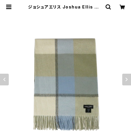
ジョシュアエリス Joshua Ellis レデ
ィース マフラー BEIGE ストール カ
シミヤ CPG51798 | empirewatc
h