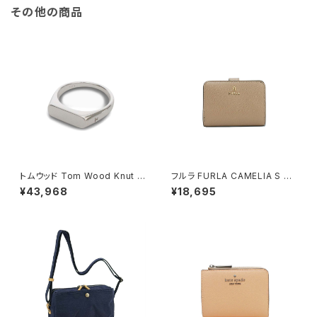
その他の商品
トムウッド Tom Wood Knut R
フルラ FURLA CAMELIA S C
ing リング 100572-52 シルバ
OMPACT WALLETS 二つ折り
¥43,968
¥18,695
ー
財布 wp00315-are000-125
7s レディース グレージュ