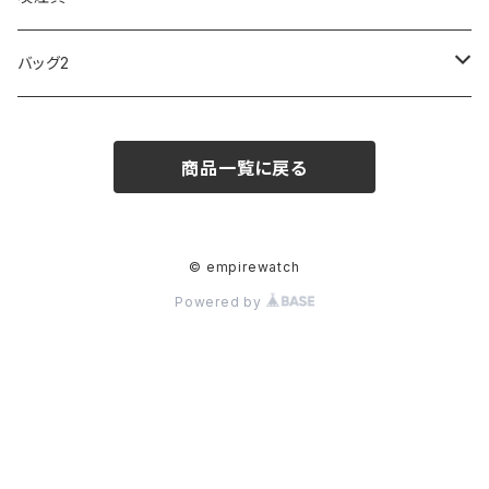
ARCA FUTURA
VANQUISH
VIVIENNE WESTWOOD
ISLAND
PRADA
その他
SWAROVSKI
COACH
OMRON
ZIPPO
バッグ2
MAURO JERARDI
FURBO
COACH
DEUS EX MACHINA
ARC'TERYX
DANIEL WELLINGTON
DANIEL WELLINGTON
MATTEL
Star Donut
CARAN d'ACHE
JAN SPORT
商品一覧に戻る
POS
鈴堂
BRAUN
HUF
MISZAPATO
LUSSO
その他
SPICE OF LIFE
TSUBOTA PEARL
LOEWE
DISNEY
DUNHILL
MICHAEL KORS
ATLANTIC STARS
BROMPTON
TANACOCORO
SMYTHSON
Micol
© empirewatch
Powered by
FOREVER
BEAMZSQUARE
MARC JACOBS
VIVIENNE WESTWOOD
HAMILTON
WOODEN
FRANK MIURA
RODANIA
KATE SPADE
JOHNSTONS
JULY NINE
DR.VRANJES
CLUSE
TOMMY HILFIGER
DIESEL
POLO RALPH LAUREN
INCASE
CASIO