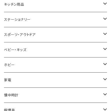
CACTUS
NO BRAND
ARNOLD PALMER
POLICE
NIKE
United HOMME
CRYSTOCRAFT
キッチン用品
TIMEX
MICHAEL KORS
PAUL HEWITT
DUNHILL
RODANIA
SEIKO
I'mD
ステーショナリー
NIXON
DIESEL
22designstudio
NEWYORKER
BEAMZSQUARE
CITIZEN
Helios
LAMY
スポーツ・アウトドア
AVALANCHE
ALV
BOTTEGA VENETA
OROBIANCO
BLAZER CLUB
BRAUN
VALENTINO VISCANI
WATERMAN
Trangia
ベビー・キッズ
ORIENT
Merge
EMPORIO ARMANI
Ellese
ANDY HAWARD
RHYTHM
PARKER
Barebones
ふわりぃ
ホビー
ZEPPELIN
ETTINGER
CALVIN KLEIN
COLEMAN
G GUSTO
BLOSSOM
PELIKAN
FEUERHAND
ERGO BABY
その他
家電
SKAGEN
COACH
DANIEL WELLINGTON
MONTBLANC
GULLWING
MONDAINE
CROSS
CASIO
AMOS
CREATE
懐中時計
FOOTBALL WATCHES
BVLGARI
SWAROVSKI
Fashion Accessory Cllection
LESPORTSAC
MAWA
MONTBLANC
OMMIX
TORAY
MONDAINE
喫煙具