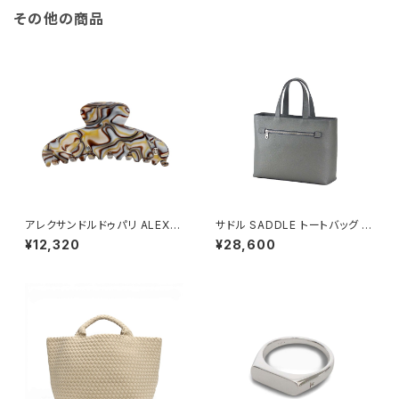
その他の商品
アレクサンドルドゥパリ ALEXA
サドル SADDLE トートバッグ ミ
NDRE DE PARIS BASIC CLA
ニトート 牛革 本革 日本製 姫路
¥12,320
¥28,600
SSIQUES ヘアクリップ ACCM
産 自立 53447-12h メンズ レ
-7705O-ONYX レディース
ディース グレー