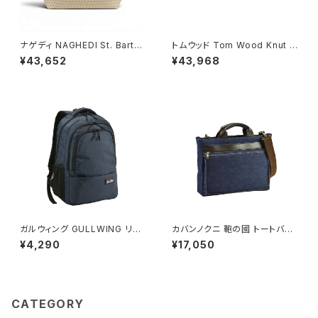
ナゲディ NAGHEDI St. Barths
トムウッド Tom Wood Knut R
Medium Tote セント・バーツ
ing リング 100572-48 シルバ
¥43,652
¥43,968
ミディアムトート トートバッグ sn
ー
03013ld-ecru レディース ecr
u
ガルウィング GULLWING リュ
カバンノクニ 鞄の國 トートバッ
ック 23L 軽量 大容量 デイパッ
グ ショルダーバッグ 2way 井原
¥4,290
¥17,050
ク 42603-3h メンズ ネイビー
デニム 26725-3h メンズ ネイ
ビー
CATEGORY