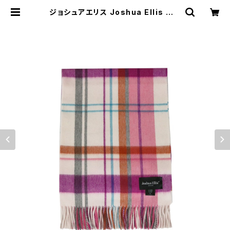
ジョシュアエリス Joshua Ellis レデ
ィース マフラー PINK ストール カシ
ミヤ CPG51800 | empirewatch