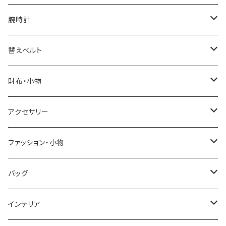
腕時計
ELGIN
替えベルト
SALVATORE MARRA
COACH
財布・小物
CASIO
DANIEL WELLINGTON
SONNE
アクセサリー
GRANDEUR
LACOSTE
DUCT
GUCCI
ファッション・小物
COGU
DIESEL
TRANSNUMBER
TIFFANY&CO
DAKS
バッグ
GAGA MILANO
MICHAEL KORS
SAAMA HOMME
FOLLI FOLLIE
栃木レザー
MANHATTAN PORTAGE
インテリア