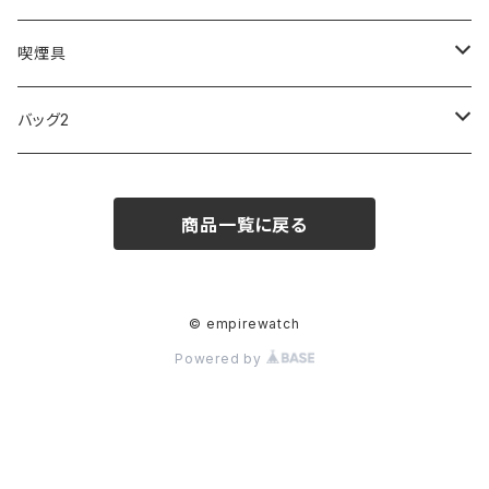
FOOTBALL WATCHES
BVLGARI
SWAROVSKI
Fashion Accessory Cllection
LESPORTSAC
MAWA
MONTBLANC
OMMIX
TORAY
MONDAINE
喫煙具
ARCA FUTURA
VANQUISH
VIVIENNE WESTWOOD
ISLAND
PRADA
その他
SWAROVSKI
COACH
OMRON
ZIPPO
バッグ2
MAURO JERARDI
FURBO
COACH
DEUS EX MACHINA
ARC'TERYX
DANIEL WELLINGTON
DANIEL WELLINGTON
MATTEL
Star Donut
CARAN d'ACHE
JAN SPORT
商品一覧に戻る
POS
鈴堂
BRAUN
HUF
MISZAPATO
LUSSO
その他
SPICE OF LIFE
TSUBOTA PEARL
LOEWE
DISNEY
DUNHILL
MICHAEL KORS
ATLANTIC STARS
BROMPTON
TANACOCORO
Micol
© empirewatch
Powered by
FOREVER
BEAMZSQUARE
MARC JACOBS
VIVIENNE WESTWOOD
HAMILTON
WOODEN
FRANK MIURA
RODANIA
KATE SPADE
JOHNSTONS
JULY NINE
DR.VRANJES