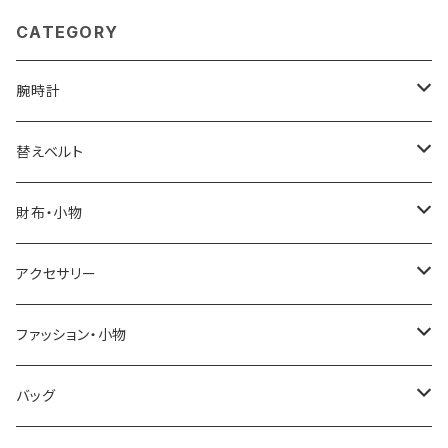
CATEGORY
腕時計
ELGIN
替えベルト
SALVATORE MARRA
COACH
財布・小物
CASIO
DANIEL WELLINGTON
SONNE
アクセサリー
GRANDEUR
LACOSTE
DUCT
GUCCI
ファッション・小物
COGU
DIESEL
TRANSNUMBER
TIFFANY&CO
DAKS
バッグ