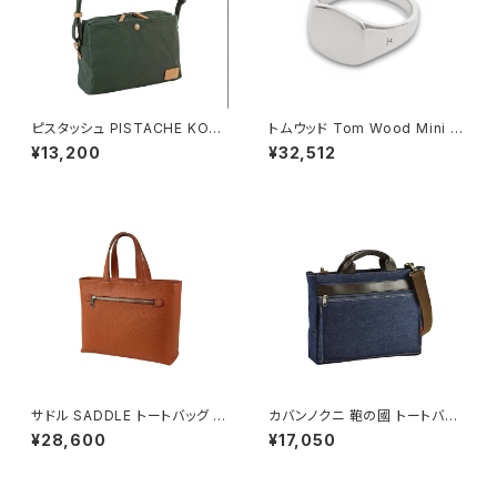
ピスタッシュ PISTACHE KON
トムウッド Tom Wood Mini C
BU ミニショルダーバッグ 撥水
ushion リング 100771-52 シ
¥13,200
¥32,512
軽量 A5対応 斜めがけ 33796
ルバー
-2h メンズ レディース カーキ
サドル SADDLE トートバッグ ミ
カバンノクニ 鞄の國 トートバッ
ニトート 牛革 本革 日本製 姫路
グ ショルダーバッグ 2way 井原
¥28,600
¥17,050
産 自立 53447-17h メンズ レ
デニム 26725-3h メンズ ネイ
ディース オレンジ
ビー