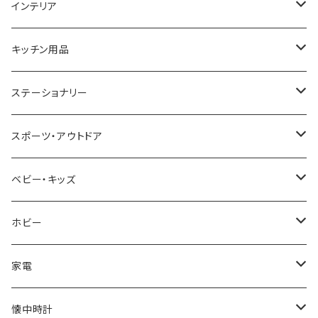
GAGA MILANO
MICHAEL KORS
SAAMA HOMME
FOLLI FOLLIE
栃木レザー
MANHATTAN PORTAGE
インテリア
CACTUS
NO BRAND
ARNOLD PALMER
POLICE
NIKE
United HOMME
CRYSTOCRAFT
キッチン用品
TIMEX
MICHAEL KORS
PAUL HEWITT
DUNHILL
RODANIA
SEIKO
I'mD
ステーショナリー
NIXON
DIESEL
22designstudio
NEWYORKER
BEAMZSQUARE
CITIZEN
Helios
LAMY
スポーツ・アウトドア
AVALANCHE
ALV
BOTTEGA VENETA
OROBIANCO
BLAZER CLUB
BRAUN
VALENTINO VISCANI
WATERMAN
Trangia
ベビー・キッズ
ORIENT
Merge
EMPORIO ARMANI
Ellese
ANDY HAWARD
RHYTHM
PARKER
Barebones
ふわりぃ
ホビー
ZEPPELIN
ETTINGER
CALVIN KLEIN
COLEMAN
G GUSTO
BLOSSOM
PELIKAN
FEUERHAND
ERGO BABY
その他
家電
SKAGEN
COACH
DANIEL WELLINGTON
MONTBLANC
GULLWING
MONDAINE
CROSS
CASIO
AMOS
CREATE
懐中時計