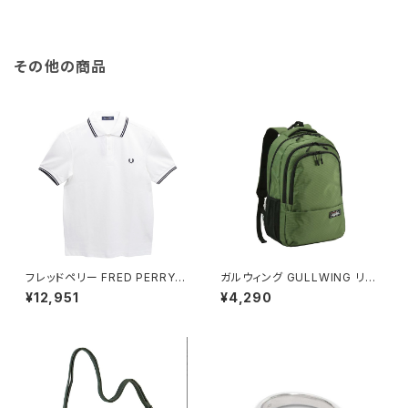
ンネックレス エラン ローズゴー
ピレーションネックレス ブラック
ルド ホワイト
ローズゴールド
その他の商品
フレッドペリー FRED PERRY T
ガルウィング GULLWING リュ
he Fred Perry Shirt M3600
ック 23L 軽量 大容量 デイパッ
¥12,951
¥4,290
ポロシャツ M3600-200-WHI
ク 42603-2h メンズ グリーン
TE-M ユニセックスホワイト シ
ャツ