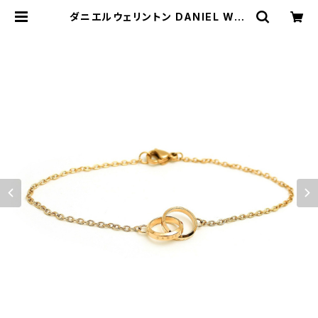
ダニエルウェリントン DANIEL WEL
LINGTON ELAN UNITY BRACEL
ET ブレスレット DW00400216 レ
ディース ゴールド | empirewatch