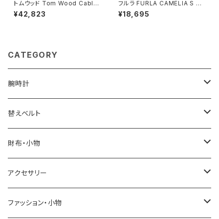
トムウッド Tom Wood Cable
フルラ FURLA CAMELIA S C
Bracelet ブレスレット 10008
OMPACT WALLETS 二つ折り
¥42,823
¥18,695
7-65 シルバー
財布 wp00315-are000-03b
00 レディース ブラウン
CATEGORY
腕時計
ELGIN
替えベルト
SALVATORE MARRA
COACH
財布・小物
CASIO
DANIEL WELLINGTON
SONNE
アクセサリー
GRANDEUR
LACOSTE
DUCT
GUCCI
ファッション・小物