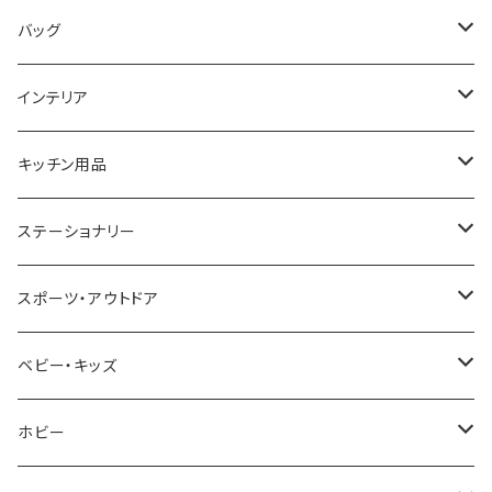
COGU
DIESEL
TRANSNUMBER
TIFFANY&CO
DAKS
バッグ
GAGA MILANO
MICHAEL KORS
SAAMA HOMME
FOLLI FOLLIE
栃木レザー
MANHATTAN PORTAGE
インテリア
CACTUS
NO BRAND
ARNOLD PALMER
POLICE
NIKE
United HOMME
CRYSTOCRAFT
キッチン用品
TIMEX
MICHAEL KORS
PAUL HEWITT
DUNHILL
RODANIA
SEIKO
I'mD
ステーショナリー
NIXON
DIESEL
22designstudio
NEWYORKER
BEAMZSQUARE
CITIZEN
Helios
LAMY
スポーツ・アウトドア
AVALANCHE
ALV
BOTTEGA VENETA
OROBIANCO
BLAZER CLUB
BRAUN
VALENTINO VISCANI
WATERMAN
Trangia
ベビー・キッズ
ORIENT
Merge
EMPORIO ARMANI
Ellese
ANDY HAWARD
RHYTHM
PARKER
Barebones
ふわりぃ
ホビー