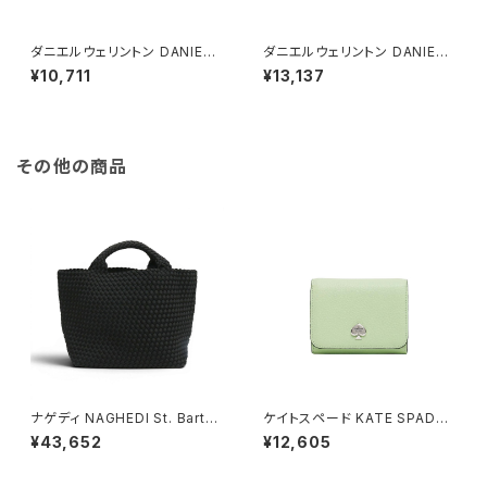
ダニエルウェリントン DANIEL
ダニエルウェリントン DANIEL
WELLINGTON ネックレス レ
WELLINGTON ネックレス レ
¥10,711
¥13,137
ディース DW00400153 エラ
ディース DW00400156 アス
ンネックレス エラン ローズゴー
ピレーションネックレス ブラック
ルド ホワイト
ローズゴールド
その他の商品
ナゲディ NAGHEDI St. Barths
ケイトスペード KATE SPADE
Medium Tote セント・バーツ
ケイラ スモール Lジップ ウォレ
¥43,652
¥12,605
ミディアムトート トートバッグ sn
ット 二つ折り財布 kk056-306
03013ld-onyx レディース on
レディース lime frosting ライ
yx
ムグリーン