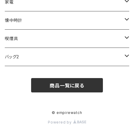
ZEPPELIN
ETTINGER
CALVIN KLEIN
COLEMAN
G GUSTO
BLOSSOM
PELIKAN
FEUERHAND
ERGO BABY
その他
家電
SKAGEN
COACH
DANIEL WELLINGTON
MONTBLANC
GULLWING
MONDAINE
CROSS
CASIO
AMOS
CREATE
懐中時計
FOOTBALL WATCHES
BVLGARI
SWAROVSKI
Fashion Accessory Cllection
LESPORTSAC
MAWA
MONTBLANC
OMMIX
TORAY
MONDAINE
喫煙具
ARCA FUTURA
VANQUISH
VIVIENNE WESTWOOD
ISLAND
PRADA
その他
SWAROVSKI
COACH
OMRON
ZIPPO
バッグ2
MAURO JERARDI
FURBO
COACH
DEUS EX MACHINA
ARC'TERYX
DANIEL WELLINGTON
DANIEL WELLINGTON
MATTEL
Star Donut
CARAN d'ACHE
JAN SPORT
商品一覧に戻る
POS
鈴堂
BRAUN
HUF
MISZAPATO
LUSSO
その他
SPICE OF LIFE
TSUBOTA PEARL
LOEWE
DISNEY
DUNHILL
MICHAEL KORS
ATLANTIC STARS
BROMPTON
TANACOCORO
Micol
© empirewatch
Powered by
FOREVER
BEAMZSQUARE
MARC JACOBS
VIVIENNE WESTWOOD
HAMILTON
WOODEN