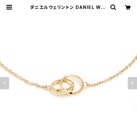
ダニエルウェリントン DANIEL WEL
LINGTON ELAN UNITY NECKLA
CE ネックレス DW00400219 レデ
ィース ゴールド | empirewatch