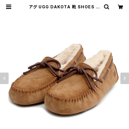
アグ UGG DAKOTA 靴 SHOES モ
カシン 1107949-CHESTNUT-8
レディース CHESTNUT 25.0cm
靴 | empirewatch