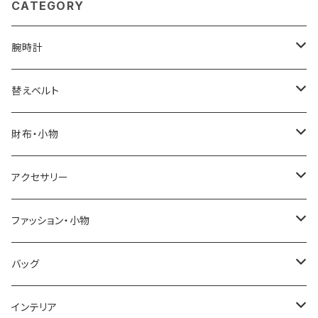
CATEGORY
腕時計
ELGIN
替えベルト
SALVATORE MARRA
COACH
財布・小物
CASIO
DANIEL WELLINGTON
SONNE
アクセサリー
GRANDEUR
LACOSTE
DUCT
GUCCI
ファッション・小物
COGU
DIESEL
TRANSNUMBER
TIFFANY&CO
DAKS
バッグ
GAGA MILANO
MICHAEL KORS
SAAMA HOMME
FOLLI FOLLIE
栃木レザー
MANHATTAN PORTAGE
インテリア