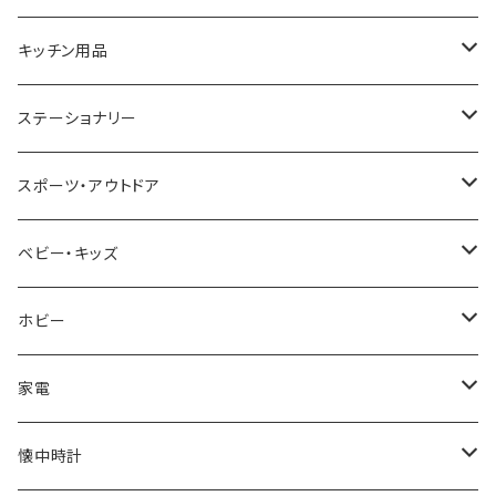
CACTUS
NO BRAND
ARNOLD PALMER
POLICE
NIKE
United HOMME
CRYSTOCRAFT
キッチン用品
TIMEX
MICHAEL KORS
PAUL HEWITT
DUNHILL
RODANIA
SEIKO
I'mD
ステーショナリー
NIXON
DIESEL
22designstudio
NEWYORKER
BEAMZSQUARE
CITIZEN
Helios
LAMY
スポーツ・アウトドア
AVALANCHE
ALV
BOTTEGA VENETA
OROBIANCO
BLAZER CLUB
BRAUN
VALENTINO VISCANI
WATERMAN
Trangia
ベビー・キッズ
ORIENT
Merge
EMPORIO ARMANI
Ellese
ANDY HAWARD
RHYTHM
PARKER
Barebones
ふわりぃ
ホビー
ZEPPELIN
ETTINGER
CALVIN KLEIN
COLEMAN
G GUSTO
BLOSSOM
PELIKAN
FEUERHAND
ERGO BABY
その他
家電
SKAGEN
COACH
DANIEL WELLINGTON
MONTBLANC
GULLWING
MONDAINE
CROSS
CASIO
AMOS
CREATE
懐中時計