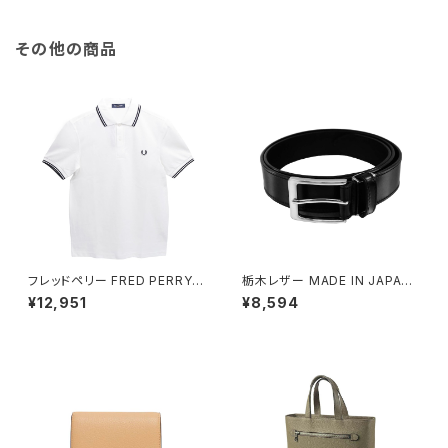
その他の商品
フレッドペリー FRED PERRY T
栃木レザー MADE IN JAPAN
he Fred Perry Shirt M3600
ベルト 本革 日本製 メイドイン
¥12,951
¥8,594
ポロシャツ M3600-200-WHI
ジャパン 50051665-black メ
TE-M ユニセックスホワイト シ
ンズ BLACK ベルト
ャツ