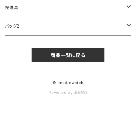
FOOTBALL WATCHES
BVLGARI
SWAROVSKI
Fashion Accessory Cllection
LESPORTSAC
MAWA
MONTBLANC
OMMIX
TORAY
MONDAINE
喫煙具
ARCA FUTURA
VANQUISH
VIVIENNE WESTWOOD
ISLAND
PRADA
その他
SWAROVSKI
COACH
OMRON
ZIPPO
バッグ2
MAURO JERARDI
FURBO
COACH
DEUS EX MACHINA
ARC'TERYX
DANIEL WELLINGTON
DANIEL WELLINGTON
MATTEL
Star Donut
CARAN d'ACHE
JAN SPORT
商品一覧に戻る
POS
鈴堂
BRAUN
HUF
MISZAPATO
LUSSO
その他
SPICE OF LIFE
TSUBOTA PEARL
LOEWE
DISNEY
DUNHILL
MICHAEL KORS
ATLANTIC STARS
BROMPTON
TANACOCORO
SMYTHSON
Micol
© empirewatch
Powered by
FOREVER
BEAMZSQUARE
MARC JACOBS
VIVIENNE WESTWOOD
HAMILTON
WOODEN
FRANK MIURA
RODANIA
KATE SPADE
JOHNSTONS
JULY NINE
DR.VRANJES