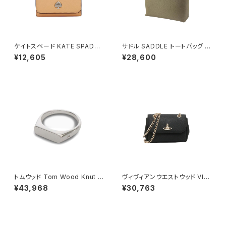
ケイトスペード KATE SPADE
サドル SADDLE トートバッグ ミ
ケイラ スモール Lジップ ウォレ
ニトート 牛革 本革 日本製 姫路
¥12,605
¥28,600
ット 二つ折り財布 kk056-801
産 自立 53447-5h メンズ レデ
レディース citrus glaze コー
ィース トープ
ラルオレンジ
トムウッド Tom Wood Knut R
ヴィヴィアンウエストウッド VIVI
ing リング 100572-46 シルバ
ENNE WESTWOOD SMALL
¥43,968
¥30,763
ー
PURSE CHAIN ショルダーバッ
グ 鞄 5c01000bw-l001n-n4
02 レディース N402 ブラック