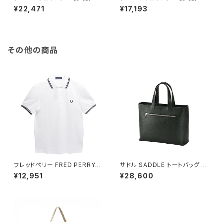
UADRO PRESSED MELROS
UADRO PRESSED SHEFFIEL
¥22,471
¥17,193
E 20×26 DW00100437 クア
D 20×26 ローズゴールド DW
ドロプレスド グリーン
00100435 クアドロプレスド
ブラック
その他の商品
フレッドペリー FRED PERRY T
サドル SADDLE トートバッグ ミ
he Fred Perry Shirt M3600
ニトート 牛革 本革 日本製 姫路
¥12,951
¥28,600
ポロシャツ M3600-200-WHI
産 自立 53447-1h メンズ レデ
TE-L ユニセックスホワイト シ
ィース ブラック
ャツ