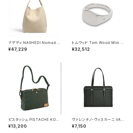
ナゲディ NAGHEDI Nomad M
トムウッド Tom Wood Mini C
edium Hobo ノマド・ミディア
ushion リング 100771-50 シ
¥47,229
¥32,512
ム・ホーボーバッグ sn04023l
ルバー
d-ecru レディース ecru
ピスタッシュ PISTACHE KON
ヴァレンチノ・ヴィスカーニ VAL
BU ミニショルダーバッグ 撥水
ENTINO VISCANI ビジネスバ
¥13,200
¥7,150
軽量 A5対応 斜めがけ 33796
ッグ リクルートバッグ トートバッ
-2h メンズ レディース カーキ
グ A4ファイル 53446-1h メン