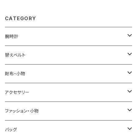
ズ ブラック
CATEGORY
腕時計
ELGIN
替えベルト
SALVATORE MARRA
COACH
財布・小物
CASIO
DANIEL WELLINGTON
SONNE
アクセサリー
GRANDEUR
LACOSTE
DUCT
GUCCI
ファッション・小物
COGU
DIESEL
TRANSNUMBER
TIFFANY&CO
DAKS
バッグ