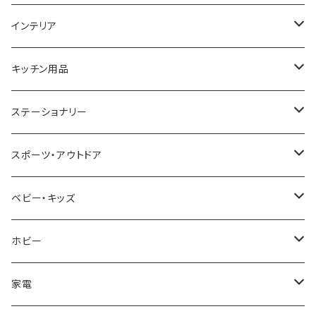
GAGA MILANO
MICHAEL KORS
SAAMA HOMME
FOLLI FOLLIE
栃木レザー
MANHATTAN PORTAGE
インテリア
CACTUS
NO BRAND
ARNOLD PALMER
POLICE
NIKE
United HOMME
CRYSTOCRAFT
キッチン用品
TIMEX
MICHAEL KORS
PAUL HEWITT
DUNHILL
RODANIA
SEIKO
I'mD
ステーショナリー
NIXON
DIESEL
22designstudio
NEWYORKER
BEAMZSQUARE
CITIZEN
Helios
LAMY
スポーツ・アウトドア
AVALANCHE
ALV
BOTTEGA VENETA
OROBIANCO
BLAZER CLUB
BRAUN
VALENTINO VISCANI
WATERMAN
Trangia
ベビー・キッズ
ORIENT
Merge
EMPORIO ARMANI
Ellese
ANDY HAWARD
RHYTHM
PARKER
Barebones
ふわりぃ
ホビー
ZEPPELIN
ETTINGER
CALVIN KLEIN
COLEMAN
G GUSTO
BLOSSOM
PELIKAN
FEUERHAND
ERGO BABY
その他
家電