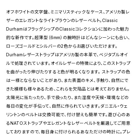
オフホワイトの文字盤、ミニマリスティックなケース、アメリカ製レ
ザーのエレガントなライトブラウンのレザーベルト。Classic
DurhamはフラッグシップのClassicコレクションに加わった魅力
的な新作です。超薄型（6mm）の腕時計はどんなシーンにも合い、
ローズゴールドとシルバーの2色からお選びいただけます。
Durhamレザーストラップはアメリカ製の本革で、ベジタブルオイ
ルで処理されています。オイルレザーの特徴により、このストラップ
を曲がったり伸びたりすると色が明るくなります。 ストラップの色
は一様とならないことがあり、また表面のキメ、手触り、自然にで
きた模様も様々あるため、これらを欠陥品とは考えておりません。
太陽光に当たったり、手で扱ったり、また湿度や天候・環境などの
毎日の変化が手伝って、自然に作られていきます。ダニエル・ウェ
リントンのベルトは交換可能で、付け替えも簡単です。遊び心のあ
るNATOストラップやエレガントなレザーベルトを厳選してご用意
しておりますので、毎日身に付けられるあなただけの時計に。プレ