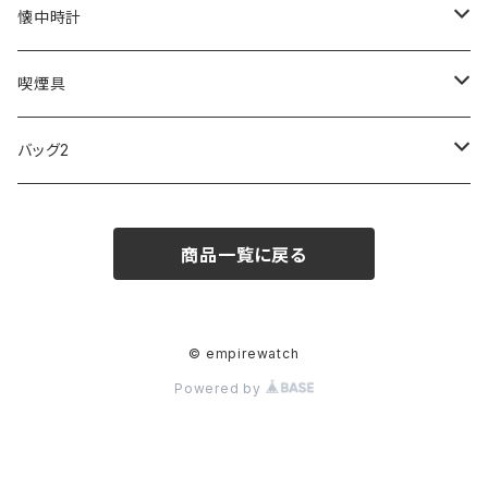
SKAGEN
COACH
DANIEL WELLINGTON
MONTBLANC
GULLWING
MONDAINE
CROSS
CASIO
AMOS
CREATE
懐中時計
FOOTBALL WATCHES
BVLGARI
SWAROVSKI
Fashion Accessory Cllection
LESPORTSAC
MAWA
MONTBLANC
OMMIX
TORAY
MONDAINE
喫煙具
ARCA FUTURA
VANQUISH
VIVIENNE WESTWOOD
ISLAND
PRADA
その他
SWAROVSKI
COACH
OMRON
ZIPPO
バッグ2
MAURO JERARDI
FURBO
COACH
DEUS EX MACHINA
ARC'TERYX
DANIEL WELLINGTON
DANIEL WELLINGTON
MATTEL
Star Donut
CARAN d'ACHE
JAN SPORT
商品一覧に戻る
POS
鈴堂
BRAUN
HUF
MISZAPATO
LUSSO
その他
SPICE OF LIFE
TSUBOTA PEARL
LOEWE
DISNEY
DUNHILL
MICHAEL KORS
ATLANTIC STARS
BROMPTON
TANACOCORO
Micol
© empirewatch
Powered by
FOREVER
BEAMZSQUARE
MARC JACOBS
VIVIENNE WESTWOOD
HAMILTON
WOODEN
FRANK MIURA
RODANIA
KATE SPADE
JOHNSTONS
JULY NINE
DR.VRANJES