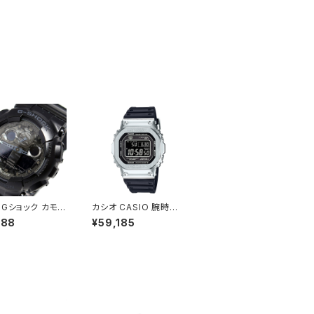
 Gショック カモフ
カシオ CASIO 腕時計
ュダイアル メンズ
メンズ GMW-B5000-
188
¥59,185
GA-100CF-1A
1JF G-SHOCK クォー
ー シルバー
ツ ブラック シルバー国
内正規