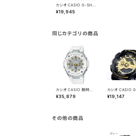
カシオ CASIO G-SHO
CK GM-5600SG-9
¥19,945
腕時計 メンズ ゴールド
クオーツ デジタル
同じカテゴリの商品
カシオ CASIO 腕時計
カシオ CASIO 
メンズ GST-W300-7
ク G-SHOCK 
¥35,879
¥19,147
AJF G-SHOCK クォー
ーカラーズ 腕時計
ツ シルバー ホワイト国
110GB-１A ゴ
内正規
その他の商品