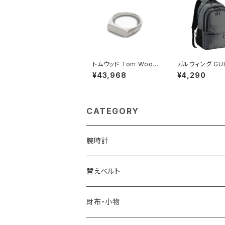
トムウッド Tom Wood
ガルウィング GU
Knut Ring リング 100
NG リュック 23
¥43,968
¥4,290
572-54 シルバー
大容量 デイパック
03-12h メンズ
CATEGORY
腕時計
ELGIN
替えベルト
SALVATORE MARRA
COACH
財布・小物