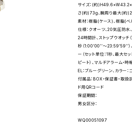
サイズ：(約)H49.6×W43.
さ(約)73g、腕周り最大(約)21
素材：樹脂(ケース)、樹脂(ベ
仕様：クオーツ、20気圧防水
24時間計、ストップウオッチ（1/10
秒（1:00’00’’〜23:59’5
ー（セット単位：1秒、最大セッ
ピート）、マルチアラーム・時報
EL：ブルーグリーン、カラー：
付属品：BOX・保証書・取
ド用QRコード
保証期間：
男女区分：
WQ00051097