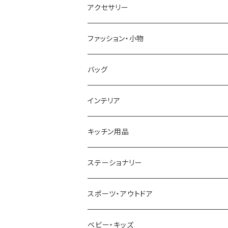
CASIO
DANIEL WELLINGTON
SONNE
アクセサリー
GRANDEUR
LACOSTE
DUCT
GUCCI
ファッション・小物
COGU
DIESEL
TRANSNUMBER
TIFFANY&CO
DAKS
バッグ
GAGA MILANO
MICHAEL KORS
SAAMA HOMME
FOLLI FOLLIE
栃木レザー
MANHATTAN PORTAGE
インテリア
CACTUS
NO BRAND
ARNOLD PALMER
POLICE
NIKE
United HOMME
CRYSTOCRAFT
キッチン用品
TIMEX
MICHAEL KORS
PAUL HEWITT
DUNHILL
RODANIA
SEIKO
I'mD
ステーショナリー
NIXON
DIESEL
22designstudio
NEWYORKER
BEAMZSQUARE
CITIZEN
Helios
LAMY
スポーツ・アウトドア
AVALANCHE
ALV
BOTTEGA VENETA
OROBIANCO
BLAZER CLUB
BRAUN
VALENTINO VISCANI
WATERMAN
Trangia
ベビー・キッズ