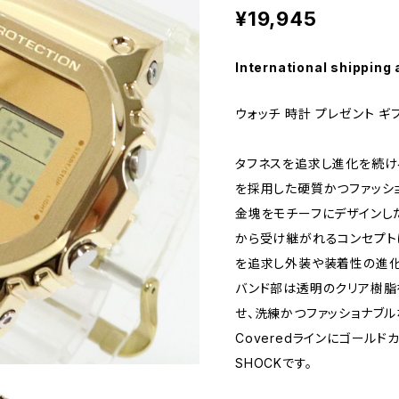
¥19,945
International shipping 
ウォッチ 時計 プレゼント ギ
タフネスを追求し進化を続ける
を採用した硬質かつファッショナ
金塊をモチーフにデザインし
から受け継がれるコンセプト
を追求し外装や装着性の進化に
バンド部は透明のクリア樹脂
せ、洗練かつファッショナブルな
Coveredラインにゴール
SHOCKです。