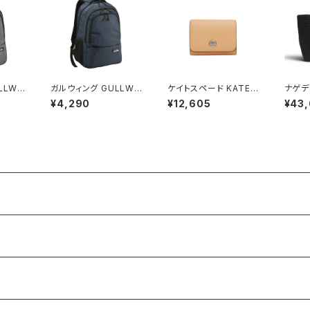
LLWI
ガルウィング GULLWI
ケイトスペード KATE S
ナゲディ
L 軽量
NG リュック 23L 軽量
PADE ケイラ スモール
Barth
¥4,290
¥12,605
¥43
 426
大容量 デイパック 426
Lジップ ウォレット 二つ
e セ
 グレー
03-3h メンズ ネイビー
折り財布 kk056-801
アムト
レディース citrus glaz
sn03
e コーラルオレンジ
ディース