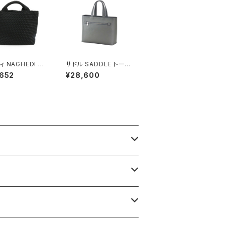
 NAGHEDI St.
サドル SADDLE トート
s Medium Tot
バッグ ミニトート 牛革
,652
¥28,600
ント・バーツ ミディ
本革 日本製 姫路産 自
ート トートバッグ
立 53447-12h メンズ
013ld-onyx レ
レディース グレー
 onyx