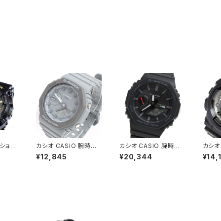
Gショッ
カシオ CASIO 腕時計
カシオ CASIO 腕時計
カシオ
ハイパ
GA-2110ET-8A メン
GA-B2100-1A メンズ
ラージ
¥12,845
¥20,344
¥14,
 GA-
ズ レディース Gショック
Gショック G-SHOCK
腕時計 
ールド
G-SHOCK クォーツ グ
タフソーラー ブラック
シルバ
レー