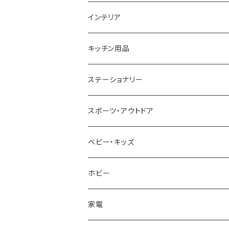
GAGA MILANO
MICHAEL KORS
SAAMA HOMME
FOLLI FOLLIE
栃木レザー
MANHATTAN PORTAGE
インテリア
CACTUS
NO BRAND
ARNOLD PALMER
POLICE
NIKE
United HOMME
CRYSTOCRAFT
キッチン用品
TIMEX
MICHAEL KORS
PAUL HEWITT
DUNHILL
RODANIA
SEIKO
I'mD
ステーショナリー
NIXON
DIESEL
22designstudio
NEWYORKER
BEAMZSQUARE
CITIZEN
Helios
LAMY
スポーツ・アウトドア
AVALANCHE
ALV
BOTTEGA VENETA
OROBIANCO
BLAZER CLUB
BRAUN
VALENTINO VISCANI
WATERMAN
Trangia
ベビー・キッズ
ORIENT
Merge
EMPORIO ARMANI
Ellese
ANDY HAWARD
RHYTHM
PARKER
Barebones
ふわりぃ
ホビー
ZEPPELIN
ETTINGER
CALVIN KLEIN
COLEMAN
G GUSTO
BLOSSOM
PELIKAN
FEUERHAND
ERGO BABY
その他
家電