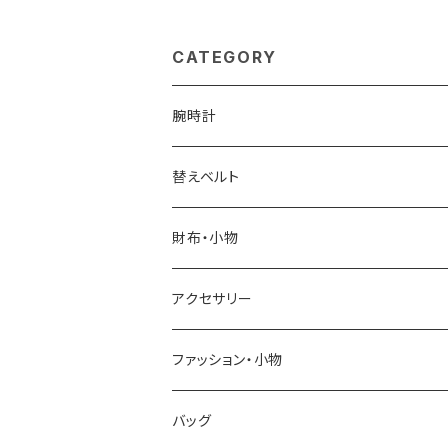
ラー 長傘 4020
セックス navy 長
es
CATEGORY
腕時計
ELGIN
替えベルト
SALVATORE MARRA
COACH
財布・小物
CASIO
DANIEL WELLINGTON
SONNE
アクセサリー
GRANDEUR
LACOSTE
DUCT
GUCCI
ファッション・小物
COGU
DIESEL
TRANSNUMBER
TIFFANY&CO
DAKS
バッグ