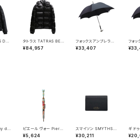
S DO
タトラス TATRAS BEL
フォックスアンブレラズ
フォッ
ンコート
BO ベルボ ダウンジャ
FOX UMBRELLAS 傘
FOX 
¥84,957
¥33,407
¥33
-BK-
ケット メンズ ナイロン
メンズ GT29-FOX ブ
メンズ 
売
フード付き ブルゾン M
ラック
OUN
TATA4562-D-BK-4
メンズ ブラック XLサイ
ズ
y de
ピエール ヴォー Pierre
スマイソン SMYTHSO
ギ ドゥ
傘 cla
Vaux キッズ傘 長傘 ki
N Panama Folded C
Jean
¥5,624
¥30,211
¥20,
y ユニ
ds-29 キッズ マルチカ
ard Case with Snap
ssic-