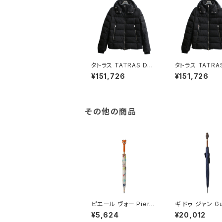
タトラス TATRAS DO
タトラス TATRA
MIZIANO ダウンコート
MIZIANO ダウ
¥151,726
¥151,726
MTATA4289-D-BK-
MTATA4289-D
1 メンズ ブラック 【小売
1 メンズ ブラック 【小
専用】
専用】
その他の商品
ピエール ヴォー Pierre
ギ ドゥ ジャン Gu
Vaux キッズ傘 長傘 ki
Jean TETES 長
¥5,624
¥20,012
ds-32 キッズ マルチカ
ssic-owl-nav