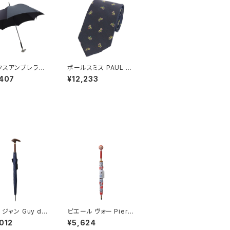
クスアンブレラズ
ポールスミス PAUL S
UMBRELLAS 傘
MITH ネクタイ メンズ
,407
¥12,233
GT29-GREYH
M1A 552M ALU450
D ブラック
30 ブラック
 ジャン Guy de
ピエール ヴォー Pierre
 TETES 長傘 cla
Vaux キッズ傘 長傘 ki
012
¥5,624
rabbit-navy ユ
ds-25 キッズ マルチカ