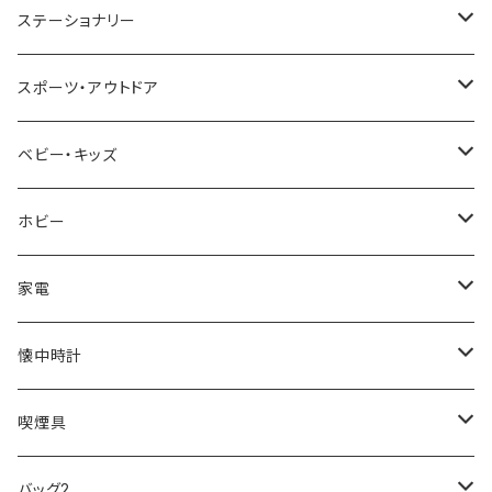
TIMEX
MICHAEL KORS
PAUL HEWITT
DUNHILL
RODANIA
SEIKO
I'mD
ステーショナリー
NIXON
DIESEL
22designstudio
NEWYORKER
BEAMZSQUARE
CITIZEN
Helios
LAMY
スポーツ・アウトドア
AVALANCHE
ALV
BOTTEGA VENETA
OROBIANCO
BLAZER CLUB
BRAUN
VALENTINO VISCANI
WATERMAN
Trangia
ベビー・キッズ
ORIENT
Merge
EMPORIO ARMANI
Ellese
ANDY HAWARD
RHYTHM
PARKER
Barebones
ふわりぃ
ホビー
ZEPPELIN
ETTINGER
CALVIN KLEIN
COLEMAN
G GUSTO
BLOSSOM
PELIKAN
FEUERHAND
ERGO BABY
その他
家電
SKAGEN
COACH
DANIEL WELLINGTON
MONTBLANC
GULLWING
MONDAINE
CROSS
CASIO
AMOS
CREATE
懐中時計
FOOTBALL WATCHES
BVLGARI
SWAROVSKI
Fashion Accessory Cllection
LESPORTSAC
MAWA
MONTBLANC
OMMIX
TORAY
MONDAINE
喫煙具
ARCA FUTURA
VANQUISH
VIVIENNE WESTWOOD
ISLAND
PRADA
その他
SWAROVSKI
COACH
OMRON
ZIPPO
バッグ2