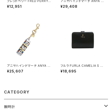
フレッドペリー FRED PERRY T
アニヤハインドマーチ ANYA HI
he Fred Perry Shirt M3600
NDMARCH Eyes ジップ・カー
¥12,951
¥29,408
ポロシャツ M3600-200-WHI
ドケース 142717 ユニセックス
TE-L ユニセックスホワイト シ
Black(ブラック)
ャツ
アニヤハインドマーチ ANYA HI
フルラ FURLA CAMELIA S C
NDMARCH PEZ チャーム 200
OMPACT WALLETS 二つ折り
¥25,607
¥18,695
615 ユニセックス Multi(マルチ
財布 wp00315-are000-o60
カラー)
00 レディース ブラック
CATEGORY
腕時計