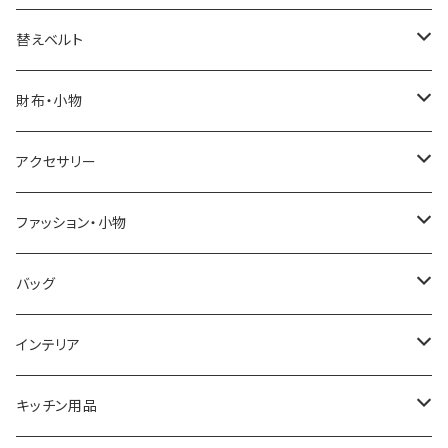
ELGIN
替えベルト
SALVATORE MARRA
COACH
財布・小物
CASIO
DANIEL WELLINGTON
SONNE
アクセサリー
GRANDEUR
LACOSTE
DUCT
GUCCI
ファッション・小物
COGU
DIESEL
TRANSNUMBER
TIFFANY&CO
DAKS
バッグ
GAGA MILANO
MICHAEL KORS
SAAMA HOMME
FOLLI FOLLIE
栃木レザー
MANHATTAN PORTAGE
インテリア
CACTUS
NO BRAND
ARNOLD PALMER
POLICE
NIKE
United HOMME
CRYSTOCRAFT
キッチン用品