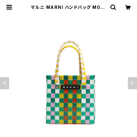
マルニ MARNI ハンドバッグ M001
78-M00IW-0M215 レディース マ
ルチカラー キッズ KIDS バスケット
バッグ | empirewatch