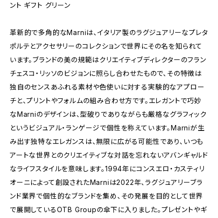
ント ギフト グリーン
革新的で多角的なMarniは、イタリア製のラグジュアリーなプレタ
ポルテとアクセサリーのコレクションで世界にその名を知られて
います。ブランドの美の規範はクリエイティブディレクターのフラン
チェスコ・リッソのビジョンに照らし合わせたもので、その特徴は
独自のセンスあふれる素材や色使いに対する実験的なアプロー
チと、プリントやフォルムの組み合わせ方です。エレガントで巧妙
なMarniのデザインは、型破りでありながらも厳格なグラフィック
というビジュアル・ランゲージで個性を称えています。Marniが生
み出す独特なエレガンスは、無限に広がる可能性であり、いつも
アートな世界とのクリエイティブな対話を忘れないアバンギャルド
なライフスタイルを意味します。1994年にコンスエロ・カスティリ
オーニによって創設されたMarniは2022年、ラグジュアリーブラ
ンド業界で個性的なブランドを集め、その発展を目的として世界
で展開しているOTB Groupの傘下に入りました。プレゼントやギ