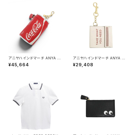
アニヤハインドマーチ ANYA HI
アニヤハインドマーチ ANYA HI
NDMARCH Coca Cola コイ
NDMARCH Take What You
¥45,664
¥29,408
ンパース・チャーム 179546 ユ
Need ブックマッチ・チャーム 1
ニセックス Bright Red(レッド)
99469 ユニセックス Chalk(チ
ョーク)