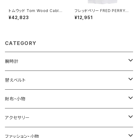
トムウッド Tom Wood Cable
フレッドペリー FRED PERRY T
Bracelet ブレスレット 10008
he Fred Perry Shirt M3600
¥42,823
¥12,951
7-65 シルバー
ポロシャツ M3600-200-WHI
TE-L ユニセックスホワイト シ
ャツ
CATEGORY
腕時計
ELGIN
替えベルト
SALVATORE MARRA
COACH
財布・小物
CASIO
DANIEL WELLINGTON
SONNE
アクセサリー
GRANDEUR
LACOSTE
DUCT
GUCCI
ファッション・小物