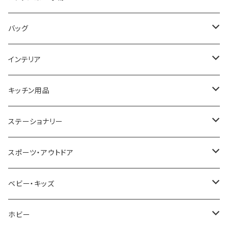
COGU
DIESEL
TRANSNUMBER
TIFFANY&CO
DAKS
バッグ
GAGA MILANO
MICHAEL KORS
SAAMA HOMME
FOLLI FOLLIE
栃木レザー
MANHATTAN PORTAGE
インテリア
CACTUS
NO BRAND
ARNOLD PALMER
POLICE
NIKE
United HOMME
CRYSTOCRAFT
キッチン用品
TIMEX
MICHAEL KORS
PAUL HEWITT
DUNHILL
RODANIA
SEIKO
I'mD
ステーショナリー
NIXON
DIESEL
22designstudio
NEWYORKER
BEAMZSQUARE
CITIZEN
Helios
LAMY
スポーツ・アウトドア
AVALANCHE
ALV
BOTTEGA VENETA
OROBIANCO
BLAZER CLUB
BRAUN
VALENTINO VISCANI
WATERMAN
Trangia
ベビー・キッズ
ORIENT
Merge
EMPORIO ARMANI
Ellese
ANDY HAWARD
RHYTHM
PARKER
Barebones
ふわりぃ
ホビー