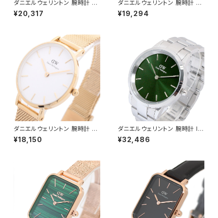
ダニエルウェリントン 腕時計 PE
ダニエルウェリントン 腕時計 PE
TITE ASHFIELD 36 ブラック
TITE MESH 32 ブラック DW0
¥20,317
¥19,294
DW00100307 レディース ブ
0100347 レディース ブラック
ラック ローズゴールド
ゴールド
ダニエルウェリントン 腕時計 PE
ダニエルウェリントン 腕時計 IC
TITE MESH 28 ホワイト DW
ONIC LINK EMERALD 40 シ
¥18,150
¥32,486
00100350 レディース ホワイ
ルバー DW00100427 グリー
ト ゴールド
ン