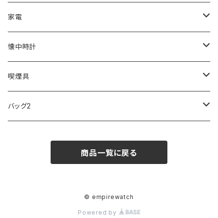
ZEPPELIN
ETTINGER
CALVIN KLEIN
COLEMAN
G GUSTO
BLOSSOM
PELIKAN
FEUERHAND
ERGO BABY
その他
家電
SKAGEN
COACH
DANIEL WELLINGTON
MONTBLANC
GULLWING
MONDAINE
CROSS
CASIO
AMOS
CREATE
懐中時計
FOOTBALL WATCHES
BVLGARI
SWAROVSKI
Fashion Accessory Cllection
LESPORTSAC
MAWA
MONTBLANC
OMMIX
TORAY
MONDAINE
喫煙具
ARCA FUTURA
VANQUISH
VIVIENNE WESTWOOD
ISLAND
PRADA
その他
SWAROVSKI
COACH
OMRON
ZIPPO
バッグ2
MAURO JERARDI
FURBO
COACH
DEUS EX MACHINA
ARC'TERYX
DANIEL WELLINGTON
DANIEL WELLINGTON
MATTEL
Star Donut
CARAN d'ACHE
JAN SPORT
商品一覧に戻る
POS
鈴堂
BRAUN
HUF
MISZAPATO
LUSSO
その他
SPICE OF LIFE
TSUBOTA PEARL
LOEWE
DISNEY
DUNHILL
MICHAEL KORS
ATLANTIC STARS
BROMPTON
TANACOCORO
SMYTHSON
Micol
© empirewatch
Powered by