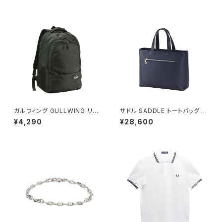
03013ld-onyx レディース on
TE-M ユニセックスホワイト シ
yx
ャツ
ガルウィング GULLWING リュ
サドル SADDLE トートバッグ ミ
ック 23L 軽量 大容量 デイパッ
ニトート 牛革 本革 日本製 姫路
¥4,290
¥28,600
ク 42603-1h メンズ ブラック
産 自立 53447-3h メンズ レデ
ィース ネイビー