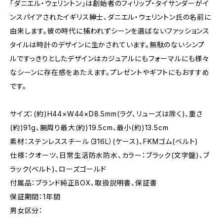
「ダニエル・ウェリントン」は創始者のフィリップ・タイサンダーがイ
ンスパイアされたイギリス紳士、ダニエル・ウェリントン氏の名前に
由来します。彼の時代に捕われずシーンを選ばないファッションス
タイルは時計のデザインに生かされています。無駄のないシンプ
ルですっきりとしたデザインはカジュアルにもフォーマルにも様々
なシーンに存在感をあたえます。プレゼントやギフトにもおすすめ
です。
サイズ：(約)H44×W44×D8.5mm(ラグ、リューズは除く)、重さ
(約)91g、腕周り最大(約)19.5cm、最小(約)13.5cm
素材：ステンレススチール（316L）(ケース)、FKMゴム(ベルト)
仕様：クオーツ、日常生活防水防水、カラー：ブラック(文字盤)、ブ
ラック(ベルト)、ローズゴールド
付属品：ブランド純正BOX、取扱説明書、保証書
保証期間：1年間
男女区分：