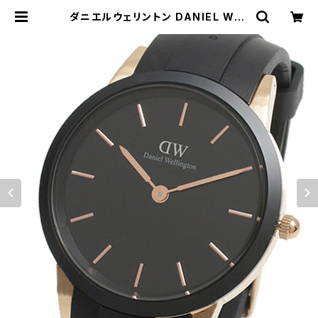
ダニエルウェリントン DANIEL WEL
LINGTON ICONIC MOTION RG
DW00100611 腕時計 メンズ ブラッ
ク クオーツ | empirewatch