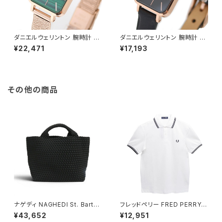
ダニエルウェリントン 腕時計 Q
ダニエルウェリントン 腕時計 Q
UADRO PRESSED MELROS
UADRO PRESSED SHEFFIEL
¥22,471
¥17,193
E 20×26 DW00100437 クア
D 20×26 ローズゴールド DW
ドロプレスド グリーン
00100435 クアドロプレスド
ブラック
その他の商品
ナゲディ NAGHEDI St. Barths
フレッドペリー FRED PERRY T
Medium Tote セント・バーツ
he Fred Perry Shirt M3600
¥43,652
¥12,951
ミディアムトート トートバッグ sn
ポロシャツ M3600-200-WHI