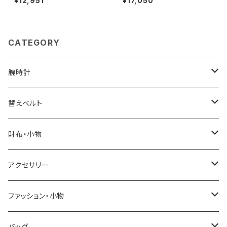
¥12,951
¥17,050
ポロシャツ M3600-200-WHI
デニム 26725-3h メンズ ネイ
TE-L ユニセックスホワイト シ
ビー
ャツ
CATEGORY
腕時計
ELGIN
替えベルト
SALVATORE MARRA
COACH
財布・小物
CASIO
DANIEL WELLINGTON
SONNE
アクセサリー
GRANDEUR
LACOSTE
DUCT
GUCCI
ファッション・小物
COGU
DIESEL
TRANSNUMBER
TIFFANY&CO
DAKS
バッグ