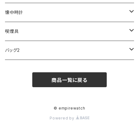
SKAGEN
COACH
DANIEL WELLINGTON
MONTBLANC
GULLWING
MONDAINE
CROSS
CASIO
AMOS
CREATE
懐中時計
FOOTBALL WATCHES
BVLGARI
SWAROVSKI
Fashion Accessory Cllection
LESPORTSAC
MAWA
MONTBLANC
OMMIX
TORAY
MONDAINE
喫煙具
ARCA FUTURA
VANQUISH
VIVIENNE WESTWOOD
ISLAND
PRADA
その他
SWAROVSKI
COACH
OMRON
ZIPPO
バッグ2
MAURO JERARDI
FURBO
COACH
DEUS EX MACHINA
ARC'TERYX
DANIEL WELLINGTON
DANIEL WELLINGTON
MATTEL
Star Donut
CARAN d'ACHE
JAN SPORT
商品一覧に戻る
POS
鈴堂
BRAUN
HUF
MISZAPATO
LUSSO
その他
SPICE OF LIFE
TSUBOTA PEARL
LOEWE
DISNEY
DUNHILL
MICHAEL KORS
ATLANTIC STARS
BROMPTON
TANACOCORO
Micol
© empirewatch
Powered by
FOREVER
BEAMZSQUARE
MARC JACOBS
VIVIENNE WESTWOOD
HAMILTON
WOODEN