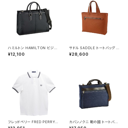
ハミルトン HAMILTON ビジネ
サドル SADDLE トートバッグ ミ
スバッグ 2層 大容量 A4ファイ
ニトート 牛革 本革 日本製 姫路
¥12,100
¥28,600
ル 2WAY 大開き 26723-1h メ
産 自立 53447-17h メンズ レ
ンズ ブラック
ディース オレンジ
フレッドペリー FRED PERRY T
カバンノクニ 鞄の國 トートバッ
he Fred Perry Shirt M3600
グ ショルダーバッグ 2way 井原