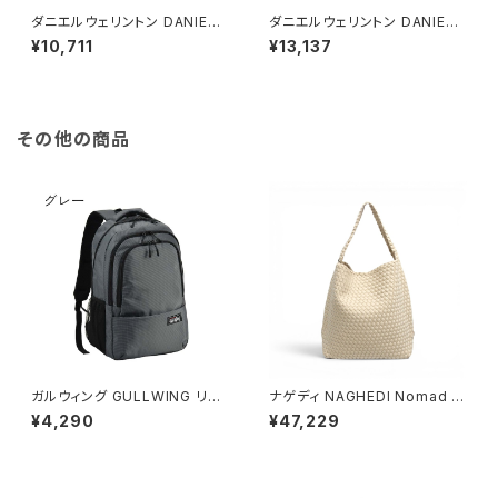
ダニエルウェリントン DANIEL
ダニエルウェリントン DANIEL
WELLINGTON ネックレス レ
WELLINGTON ネックレス レ
¥10,711
¥13,137
ディース DW00400153 エラ
ディース DW00400156 アス
ンネックレス エラン ローズゴー
ピレーションネックレス ブラック
ルド ホワイト
ローズゴールド
その他の商品
ガルウィング GULLWING リュ
ナゲディ NAGHEDI Nomad M
ック 23L 軽量 大容量 デイパッ
edium Hobo ノマド・ミディア
¥4,290
¥47,229
ク 42603-12h メンズ グレー
ム・ホーボーバッグ sn04023l
d-ecru レディース ecru