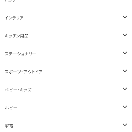
GAGA MILANO
MICHAEL KORS
SAAMA HOMME
FOLLI FOLLIE
栃木レザー
MANHATTAN PORTAGE
インテリア
CACTUS
NO BRAND
ARNOLD PALMER
POLICE
NIKE
United HOMME
CRYSTOCRAFT
キッチン用品
TIMEX
MICHAEL KORS
PAUL HEWITT
DUNHILL
RODANIA
SEIKO
I'mD
ステーショナリー
NIXON
DIESEL
22designstudio
NEWYORKER
BEAMZSQUARE
CITIZEN
Helios
LAMY
スポーツ・アウトドア
AVALANCHE
ALV
BOTTEGA VENETA
OROBIANCO
BLAZER CLUB
BRAUN
VALENTINO VISCANI
WATERMAN
Trangia
ベビー・キッズ
ORIENT
Merge
EMPORIO ARMANI
Ellese
ANDY HAWARD
RHYTHM
PARKER
Barebones
ふわりぃ
ホビー
ZEPPELIN
ETTINGER
CALVIN KLEIN
COLEMAN
G GUSTO
BLOSSOM
PELIKAN
FEUERHAND
ERGO BABY
その他
家電