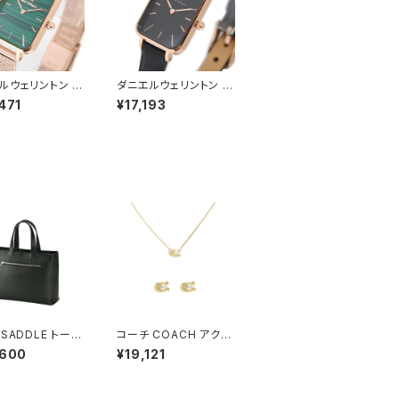
ルウェリントン 腕
ダニエルウェリントン 腕
UADRO PRES
時計 QUADRO PRES
471
¥17,193
MELROSE 20×2
SED SHEFFIELD 20×
00100437 クア
26 ローズゴールド DW
レスド グリーン
00100435 クアドロプ
レスド ブラック
SADDLE トート
コーチ COACH アクセ
 ミニトート 牛革
サリー ネックレス＆ピア
,600
¥19,121
日本製 姫路産 自
ス 473741GLD107 レ
447-1h メンズ
ディース ゴールド
ース ブラック