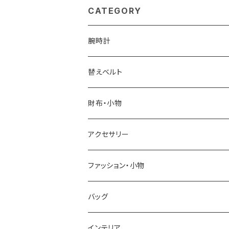
ュ
CATEGORY
腕時計
ELGIN
替えベルト
SALVATORE MARRA
COACH
財布・小物
CASIO
DANIEL WELLINGTON
SONNE
アクセサリー
GRANDEUR
LACOSTE
DUCT
GUCCI
ファッション・小物
COGU
DIESEL
TRANSNUMBER
TIFFANY&CO
DAKS
バッグ
GAGA MILANO
MICHAEL KORS
SAAMA HOMME
FOLLI FOLLIE
栃木レザー
MANHATTAN PORTAGE
インテリア