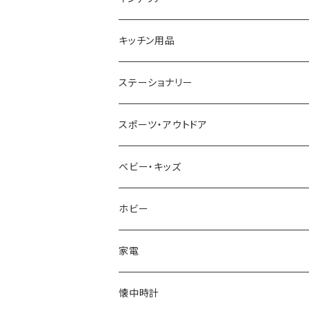
CACTUS
NO BRAND
ARNOLD PALMER
POLICE
NIKE
United HOMME
CRYSTOCRAFT
キッチン用品
TIMEX
MICHAEL KORS
PAUL HEWITT
DUNHILL
RODANIA
SEIKO
I'mD
ステーショナリー
NIXON
DIESEL
22designstudio
NEWYORKER
BEAMZSQUARE
CITIZEN
Helios
LAMY
スポーツ・アウトドア
AVALANCHE
ALV
BOTTEGA VENETA
OROBIANCO
BLAZER CLUB
BRAUN
VALENTINO VISCANI
WATERMAN
Trangia
ベビー・キッズ
ORIENT
Merge
EMPORIO ARMANI
Ellese
ANDY HAWARD
RHYTHM
PARKER
Barebones
ふわりぃ
ホビー
ZEPPELIN
ETTINGER
CALVIN KLEIN
COLEMAN
G GUSTO
BLOSSOM
PELIKAN
FEUERHAND
ERGO BABY
その他
家電
SKAGEN
COACH
DANIEL WELLINGTON
MONTBLANC
GULLWING
MONDAINE
CROSS
CASIO
AMOS
CREATE
懐中時計