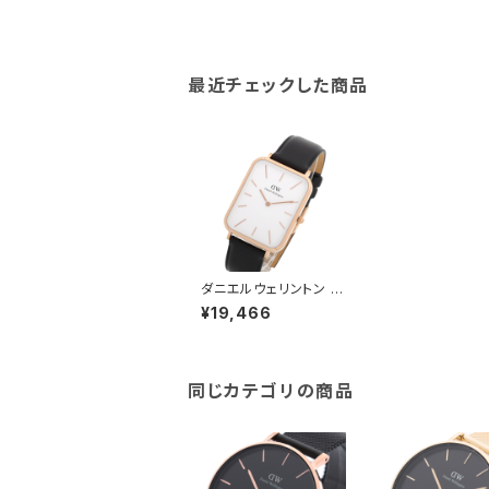
最近チェックした商品
ダニエルウェリントン D
ANIEL WELLINGTON
¥19,466
QUADRO DW00100
450 腕時計 レディース
DW ホワイト クオーツ
クアドロ スクエア レザ
ー
同じカテゴリの商品