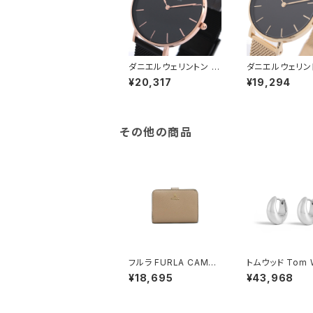
ダニエルウェリントン 腕
ダニエルウェリン
時計 PETITE ASHFIE
時計 PETITE M
¥20,317
¥19,294
LD 36 ブラック DW00
2 ブラック DW0
100307 レディース ブ
47 レディース 
ラック ローズゴールド
ゴールド
その他の商品
フルラ FURLA CAMEL
トムウッド Tom 
IA S COMPACT WAL
Ice Hoops Sma
¥18,695
¥43,968
LETS 二つ折り財布 w
アス 100515-o
p00315-are000-125
バー
7s レディース グレージ