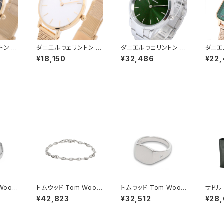
トン 腕
ダニエルウェリントン 腕
ダニエルウェリントン 腕
ダニエ
ESH 3
時計 PETITE MESH 2
時計 ICONIC LINK E
時計 Q
¥18,150
¥32,486
¥22,
01003
8 ホワイト DW00100
MERALD 40 シルバー
SED 
ブラック
350 レディース ホワイ
DW00100427 グリー
6 DW
ト ゴールド
ン
ドロプ
Wood
トムウッド Tom Wood
トムウッド Tom Wood
サドル 
ll ピ
Cable Bracelet ブレ
Mini Cushion リング 1
バッグ
¥42,823
¥32,512
¥28
s シル
スレット 100087-65
00771-50 シルバー
本革 
シルバー
立 53
レディ