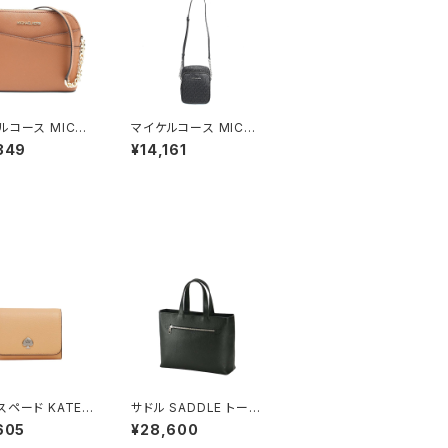
ルコース MICHA
マイケルコース MICHA
ORS ショルダーバ
EL KORS ショルダーバ
349
¥14,161
5F1GTVC6T-L
ッグ 35F1STVC2B-B
AGE レディース
LACK レディース ブラ
ット JET SET
ック
EL MD DOME
SS XBODY ブ
 ゴールド金具
スペード KATE S
サドル SADDLE トート
E ケイラ スモール
バッグ ミニトート 牛革
605
¥28,600
プ ウォレット 二つ
本革 日本製 姫路産 自