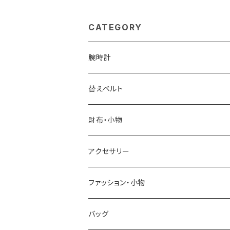
対応 斜めがけ 33796
アムトート トート
-3h メンズ レディース
sn03013ld-ec
ネイビー
ィース ecru
CATEGORY
腕時計
ELGIN
替えベルト
SALVATORE MARRA
COACH
財布・小物
CASIO
DANIEL WELLINGTON
SONNE
アクセサリー
GRANDEUR
LACOSTE
DUCT
GUCCI
ファッション・小物
COGU
DIESEL
TRANSNUMBER
TIFFANY&CO
DAKS
バッグ