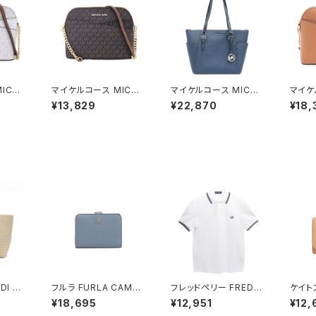
ICHA
マイケルコース MICHA
マイケルコース MICHA
マイケ
ルダーバ
EL KORS ショルダーバ
EL KORS トートバッグ
EL K
¥13,829
¥22,870
¥18,
6B-V
ッグ 35F1GTVC6B-B
35F0SCFT3L-NAVY
ッグ 3
ース ア
ROWN レディース アウ
レディース アウトレット
UGG
トセット
トレット ジェットセットト
レザー CHARLOTTE
アウトレ
ー バ
ラベル シグネチャー ブ
ダークネイビー
TRAV
ラウン
XCRO
ラウン
I St.
フルラ FURLA CAMEL
フレッドペリー FRED P
ケイト
 Tot
IA S COMPACT WAL
ERRY The Fred Perr
PAD
¥18,695
¥12,951
¥12,
 ミディ
LETS 二つ折り財布 w
y Shirt M3600 ポロ
Lジッ