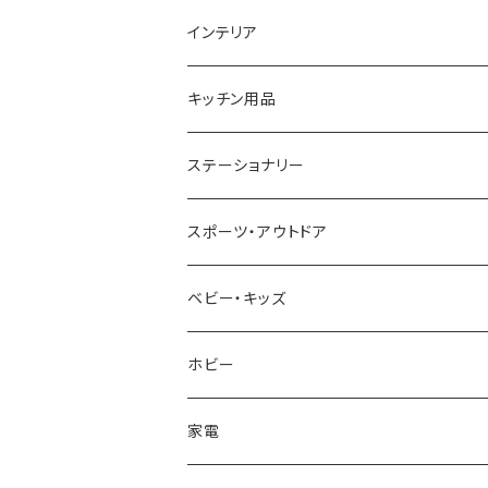
GAGA MILANO
MICHAEL KORS
SAAMA HOMME
FOLLI FOLLIE
栃木レザー
MANHATTAN PORTAGE
インテリア
CACTUS
NO BRAND
ARNOLD PALMER
POLICE
NIKE
United HOMME
CRYSTOCRAFT
キッチン用品
TIMEX
MICHAEL KORS
PAUL HEWITT
DUNHILL
RODANIA
SEIKO
I'mD
ステーショナリー
NIXON
DIESEL
22designstudio
NEWYORKER
BEAMZSQUARE
CITIZEN
Helios
LAMY
スポーツ・アウトドア
AVALANCHE
ALV
BOTTEGA VENETA
OROBIANCO
BLAZER CLUB
BRAUN
VALENTINO VISCANI
WATERMAN
Trangia
ベビー・キッズ
ORIENT
Merge
EMPORIO ARMANI
Ellese
ANDY HAWARD
RHYTHM
PARKER
Barebones
ふわりぃ
ホビー
ZEPPELIN
ETTINGER
CALVIN KLEIN
COLEMAN
G GUSTO
BLOSSOM
PELIKAN
FEUERHAND
ERGO BABY
その他
家電