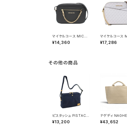
マイケルコース MICHA
マイケルコース M
EL KORS ショルダーバ
EL KORS ショ
¥14,360
¥17,286
ッグ 35S1GTTC7L-B
ッグ 35F1GTVC
LACK レディース アウ
ANILLA レディ
トレット ジェットセットア
ウトレット ジェッ
イテム ブラック ゴール
トラベル アイボリ
ド
ニラ
その他の商品
ピスタッシュ PISTACH
ナゲディ NAGHED
E KONBU ミニショルダ
Barths Medium
¥13,200
¥43,652
ーバッグ 撥水 軽量 A5
e セント・バーツ